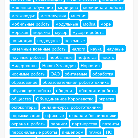
машинное обучение
медицина
медицина и роботы
мелководье
металлургия
мнения
мобильные роботы
модульные
мойка
море
морская
морские
мусор
мусор и роботы
навигация
надводные
наземные
наземные военные роботы
налоги
наука
научные
научные роботы
необычные
нефтегаз
нефть
Нидерланды
Новая Зеландия
Норвегия
носимые роботы
ОАЭ
обитаемые
обработка
образование
образовательная робототехника
обучающие роботы
общепит
общепит и роботы
общество
Объединенное Королевство
окраска
октокоптеры
онлайн-курсы робототехники
опрыскивание
офисные
охрана и беспилотники
охрана и роботы
парники
партнерства
патенты
персональные роботы
пищепром
пляжи
ПО