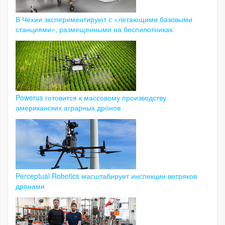
В Чехии экспериментируют с «летающими базовыми
станциями», размещенными на беспилотниках
Powerus готовится к массовому производству
американских аграрных дронов
Perceptual Robotics масштабирует инспекции ветряков
дронами