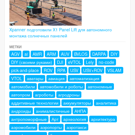
Xpanner подготовили X1 Panel Lift для автономного
монтажа солнечных панелей
МЕТКИ
AGV
ai
AMR
ARM
AUV
BVLOS
DARPA
DIY
DIY (своими руками)
DJI
eVTOL
Lely
no-code
pick-and-place
ROV
RPA
USV
USV+ROV
VSLAM
VTOL
аватары
авиация
автоматизация
автомобили
автомобили и роботы
автономные
автопром
агроботы
агродроны
аддитивные технологии
аккумуляторы
аналитика
андроиды
анималистичные
АНПА
антропоморфные
Арт
археология
архитектура
аэромобили
аэропорты
аэротакси