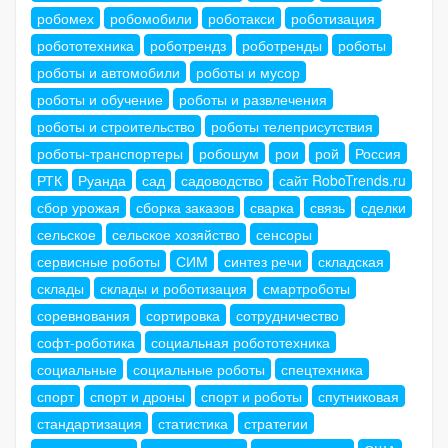
робомех
робомобили
роботакси
роботизация
робототехника
роботрендз
роботренды
роботы
роботы и автомобили
роботы и мусор
роботы и обучение
роботы и развлечения
роботы и строительство
роботы телеприсутствия
роботы-транспортеры
робошум
рои
рой
Россия
РТК
Руанда
сад
садоводство
сайт RoboTrends.ru
сбор урожая
сборка заказов
сварка
связь
сделки
сельское
сельское хозяйство
сенсоры
сервисные роботы
СИМ
синтез речи
складская
склады
склады и роботизация
смартроботы
соревнования
сортировка
сотрудничество
софт-роботика
социальная робототехника
социальные
социальные роботы
спецтехника
спорт
спорт и дроны
спорт и роботы
спутниковая
стандартизация
статистика
стратегии