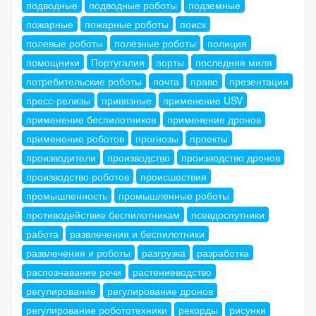
подводные
подводные роботы
подземные
пожарные
пожарные роботы
поиск
полевые роботы
полезные роботы
полиция
помощники
Португалия
порты
последняя миля
потребительские роботы
почта
право
презентации
пресс-релизы
привязные
применение USV
применение беспилотников
применение дронов
применение роботов
прогнозы
проекты
производители
производство
производство дронов
производство роботов
происшествия
промышленность
промышленные роботы
противодействие беспилотникам
псевдоспутники
работа
развлечения и беспилотники
развлечения и роботы
разгрузка
разработка
распознавание речи
растениеводство
регулирование
регулирование дронов
регулирование робототехники
рекорды
рисунки