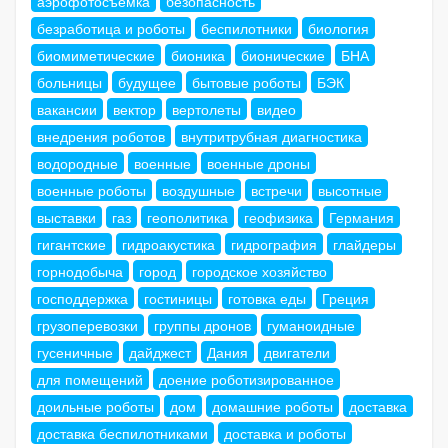
аэрофотосъемка
безопасность
безработица и роботы
беспилотники
биология
биомиметические
бионика
бионические
БНА
больницы
будущее
бытовые роботы
БЭК
вакансии
вектор
вертолеты
видео
внедрения роботов
внутритрубная диагностика
водородные
военные
военные дроны
военные роботы
воздушные
встречи
высотные
выставки
газ
геополитика
геофизика
Германия
гигантские
гидроакустика
гидрография
глайдеры
горнодобыча
город
городское хозяйство
господдержка
гостиницы
готовка еды
Греция
грузоперевозки
группы дронов
гуманоидные
гусеничные
дайджест
Дания
двигатели
для помещений
доение роботизированное
доильные роботы
дом
домашние роботы
доставка
доставка беспилотниками
доставка и роботы