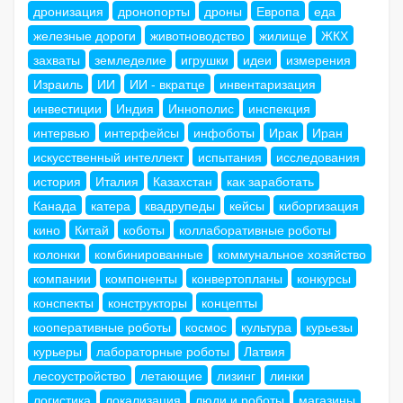
дронизация
дронопорты
дроны
Европа
еда
железные дороги
животноводство
жилище
ЖКХ
захваты
земледелие
игрушки
идеи
измерения
Израиль
ИИ
ИИ - вкратце
инвентаризация
инвестиции
Индия
Иннополис
инспекция
интервью
интерфейсы
инфоботы
Ирак
Иран
искусственный интеллект
испытания
исследования
история
Италия
Казахстан
как заработать
Канада
катера
квадрупеды
кейсы
киборгизация
кино
Китай
коботы
коллаборативные роботы
колонки
комбинированные
коммунальное хозяйство
компании
компоненты
конвертопланы
конкурсы
конспекты
конструкторы
концепты
кооперативные роботы
космос
культура
курьезы
курьеры
лабораторные роботы
Латвия
лесоустройство
летающие
лизинг
линки
логистика
локализация
люди и роботы
магазины