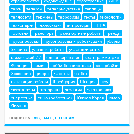
строительство
судовождение
судостроение
США
такси
телеком
телеприсутствие
теплицы
теплосети
термины
терроризм
тесты
технологии
технопарки
техносказки
тилтроторы
ТНПА
торговля
транспорт
транспортные роботы
тренды
трубопроводы
трубопроводы и роботизация
уборка
Украина
уличные роботы
участники рынка
физический ИИ
финансирование
фотограмметрия
Франция
химия
хобби-беспилотники
ховербайки
Хождение
цифры
частоты
чатбот
шагающие роботы
Швейцария
Швеция
шоу
экзоскелеты
эко-дроны
экология
электроника
энергетика
этика (робоэтика)
Южная Корея
юмор
Япония
ПОДПИСКА:
RSS
,
EMAIL
,
TELEGRAM