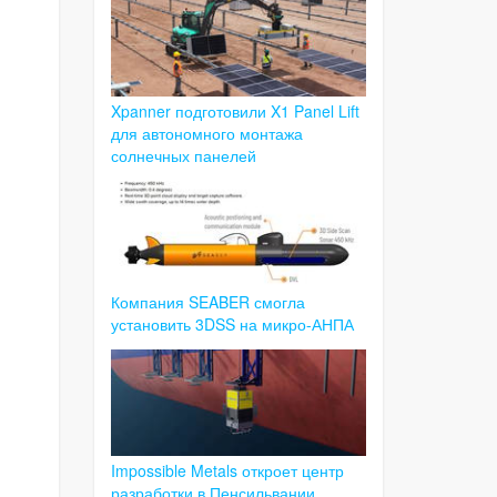
Xpanner подготовили X1 Panel Lift
для автономного монтажа
солнечных панелей
Компания SEABER смогла
установить 3DSS на микро-АНПА
Impossible Metals откроет центр
разработки в Пенсильвании