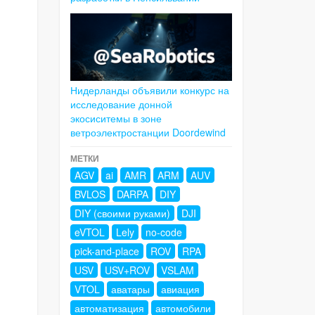
Нидерланды объявили конкурс на
исследование донной
экосиситемы в зоне
ветроэлектростанции Doordewind
МЕТКИ
AGV
ai
AMR
ARM
AUV
BVLOS
DARPA
DIY
DIY (своими руками)
DJI
eVTOL
Lely
no-code
pick-and-place
ROV
RPA
USV
USV+ROV
VSLAM
VTOL
аватары
авиация
автоматизация
автомобили