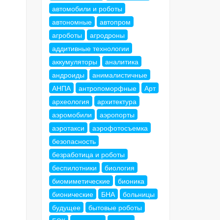
автомобили и роботы
автономные
автопром
агроботы
агродроны
аддитивные технологии
аккумуляторы
аналитика
андроиды
анималистичные
АНПА
антропоморфные
Арт
археология
архитектура
аэромобили
аэропорты
аэротакси
аэрофотосъемка
безопасность
безработица и роботы
беспилотники
биология
биомиметические
бионика
бионические
БНА
больницы
будущее
бытовые роботы