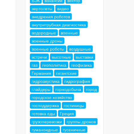
БЭК
вакансии
вектор
вертолеты
видео
внедрения роботов
внутритрубная диагностика
водородные
военные
военные дроны
военные роботы
воздушные
встречи
высотные
выставки
газ
геополитика
геофизика
Германия
гигантские
гидроакустика
гидрография
глайдеры
горнодобыча
город
городское хозяйство
господдержка
гостиницы
готовка еды
Греция
грузоперевозки
группы дронов
гуманоидные
гусеничные