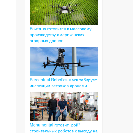
Powerus готовится к массовому
производству американских
аграрных дронов
Perceptual Robotics масштабирует
инспекции ветряков дронами
Monumental готовит "рой"
строительных роботов к выходу на