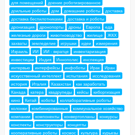
для помещений
доение роботизированное
доильные роботы
дом
домашние роботы
доставка
доставка беспилотниками
доставка и роботы
дронизация
дронопорты
дроны
Европа
еда
железные дороги
животноводство
жилище
ЖКХ
захваты
земледелие
игрушки
идеи
измерения
Израиль
ИИ
ИИ - вкратце
инвентаризация
инвестиции
Индия
Иннополис
инспекция
интервью
интерфейсы
инфоботы
Ирак
Иран
искусственный интеллект
испытания
исследования
история
Италия
Казахстан
как заработать
Канада
катера
квадрупеды
кейсы
киборгизация
кино
Китай
коботы
коллаборативные роботы
колонки
комбинированные
коммунальное хозяйство
компании
компоненты
конвертопланы
конкурсы
конспекты
конструкторы
концепты
кооперативные роботы
космос
культура
курьезы