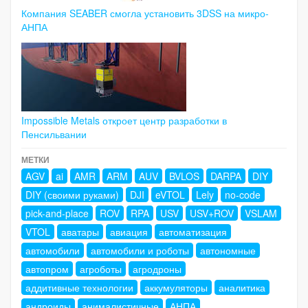
Компания SEABER смогла установить 3DSS на микро-
АНПА
Impossible Metals откроет центр разработки в
Пенсильвании
МЕТКИ
AGV
ai
AMR
ARM
AUV
BVLOS
DARPA
DIY
DIY (своими руками)
DJI
eVTOL
Lely
no-code
pick-and-place
ROV
RPA
USV
USV+ROV
VSLAM
VTOL
аватары
авиация
автоматизация
автомобили
автомобили и роботы
автономные
автопром
агроботы
агродроны
аддитивные технологии
аккумуляторы
аналитика
андроиды
анималистичные
АНПА