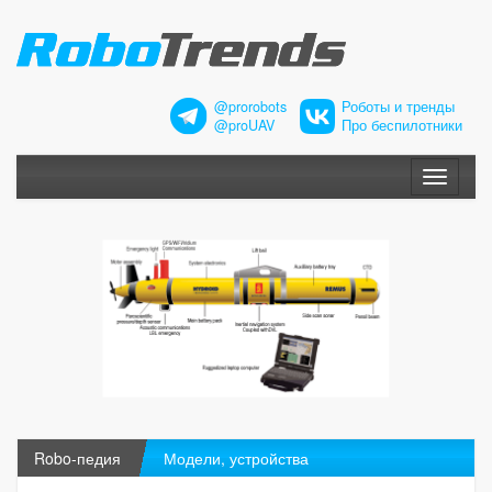
@prorobots
Роботы и тренды
@proUAV
Про беспилотники
Меню
Robo-педия
Модели, устройства