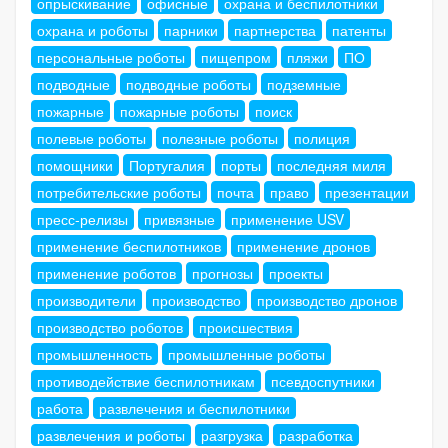
опрыскивание
офисные
охрана и беспилотники
охрана и роботы
парники
партнерства
патенты
персональные роботы
пищепром
пляжи
ПО
подводные
подводные роботы
подземные
пожарные
пожарные роботы
поиск
полевые роботы
полезные роботы
полиция
помощники
Португалия
порты
последняя миля
потребительские роботы
почта
право
презентации
пресс-релизы
привязные
применение USV
применение беспилотников
применение дронов
применение роботов
прогнозы
проекты
производители
производство
производство дронов
производство роботов
происшествия
промышленность
промышленные роботы
противодействие беспилотникам
псевдоспутники
работа
развлечения и беспилотники
развлечения и роботы
разгрузка
разработка