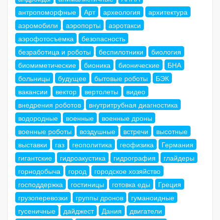
антропоморфные
Арт
археология
архитектура
аэромобили
аэропорты
аэротакси
аэрофотосъемка
безопасность
безработица и роботы
беспилотники
биология
биомиметические
бионика
бионические
БНА
больницы
будущее
бытовые роботы
БЭК
вакансии
вектор
вертолеты
видео
внедрения роботов
внутритрубная диагностика
водородные
военные
военные дроны
военные роботы
воздушные
встречи
высотные
выставки
газ
геополитика
геофизика
Германия
гигантские
гидроакустика
гидрография
глайдеры
горнодобыча
город
городское хозяйство
господдержка
гостиницы
готовка еды
Греция
грузоперевозки
группы дронов
гуманоидные
гусеничные
дайджест
Дания
двигатели