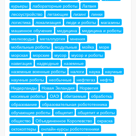
курьеры
лабораторные роботы
Латвия
лесоустройство
летающие
лизинг
линки
логистика
локализация
люди и роботы
магазины
машинное обучение
медицина
медицина и роботы
мелководье
металлургия
мнения
мобильные роботы
модульные
мойка
море
морская
морские
мусор
мусор и роботы
навигация
надводные
наземные
наземные военные роботы
налоги
наука
научные
научные роботы
необычные
нефтегаз
нефть
Нидерланды
Новая Зеландия
Норвегия
носимые роботы
ОАЭ
обитаемые
обработка
образование
образовательная робототехника
обучающие роботы
общепит
общепит и роботы
общество
Объединенное Королевство
окраска
октокоптеры
онлайн-курсы робототехники