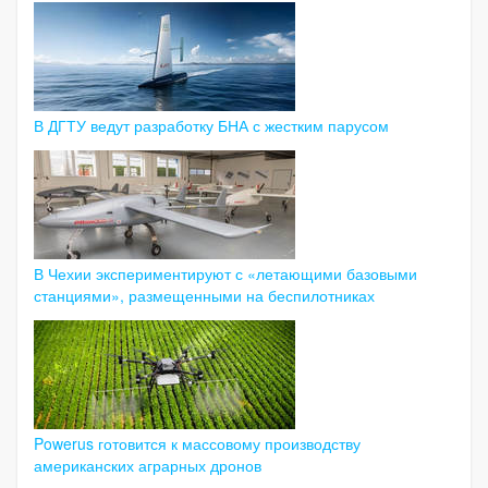
В ДГТУ ведут разработку БНА с жестким парусом
В Чехии экспериментируют с «летающими базовыми
станциями», размещенными на беспилотниках
Powerus готовится к массовому производству
американских аграрных дронов