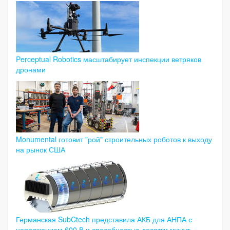
Perceptual Robotics масштабирует инспекции ветряков
дронами
Monumental готовит "рой" строительных роботов к выходу
на рынок США
Германская SubCtech представила АКБ для АНПА с
напряжением 600 В и способностью десятки минут