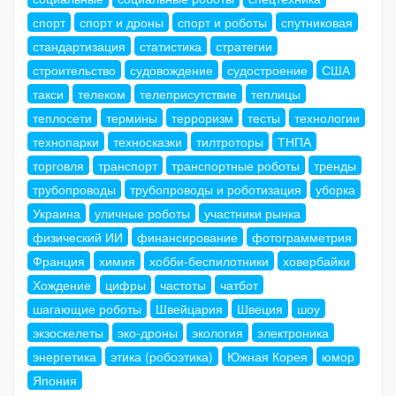
спорт
спорт и дроны
спорт и роботы
спутниковая
стандартизация
статистика
стратегии
строительство
судовождение
судостроение
США
такси
телеком
телеприсутствие
теплицы
теплосети
термины
терроризм
тесты
технологии
технопарки
техносказки
тилтроторы
ТНПА
торговля
транспорт
транспортные роботы
тренды
трубопроводы
трубопроводы и роботизация
уборка
Украина
уличные роботы
участники рынка
физический ИИ
финансирование
фотограмметрия
Франция
химия
хобби-беспилотники
ховербайки
Хождение
цифры
частоты
чатбот
шагающие роботы
Швейцария
Швеция
шоу
экзоскелеты
эко-дроны
экология
электроника
энергетика
этика (робоэтика)
Южная Корея
юмор
Япония