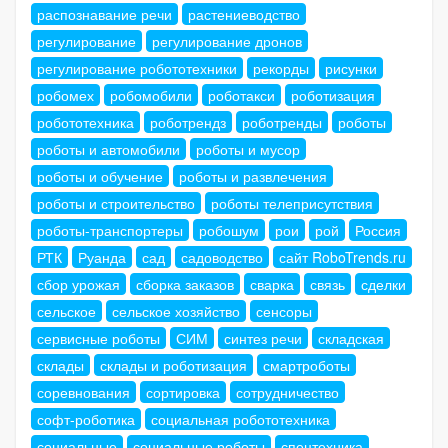
распознавание речи
растениеводство
регулирование
регулирование дронов
регулирование робототехники
рекорды
рисунки
робомех
робомобили
роботакси
роботизация
робототехника
роботрендз
роботренды
роботы
роботы и автомобили
роботы и мусор
роботы и обучение
роботы и развлечения
роботы и строительство
роботы телеприсутствия
роботы-транспортеры
робошум
рои
рой
Россия
РТК
Руанда
сад
садоводство
сайт RoboTrends.ru
сбор урожая
сборка заказов
сварка
связь
сделки
сельское
сельское хозяйство
сенсоры
сервисные роботы
СИМ
синтез речи
складская
склады
склады и роботизация
смартроботы
соревнования
сортировка
сотрудничество
софт-роботика
социальная робототехника
социальные
социальные роботы
спецтехника