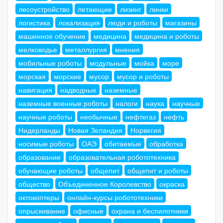
лесоустройство
летающие
лизинг
линки
логистика
локализация
люди и роботы
магазины
машинное обучение
медицина
медицина и роботы
мелководье
металлургия
мнения
мобильные роботы
модульные
мойка
море
морская
морские
мусор
мусор и роботы
навигация
надводные
наземные
наземные военные роботы
налоги
наука
научные
научные роботы
необычные
нефтегаз
нефть
Нидерланды
Новая Зеландия
Норвегия
носимые роботы
ОАЭ
обитаемые
обработка
образование
образовательная робототехника
обучающие роботы
общепит
общепит и роботы
общество
Объединенное Королевство
окраска
октокоптеры
онлайн-курсы робототехники
опрыскивание
офисные
охрана и беспилотники