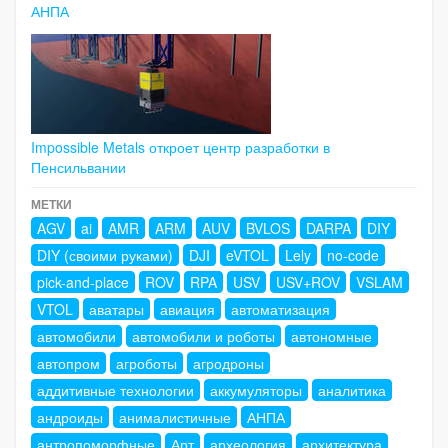
АНПА
Impossible Metals откроет центр разработки в
Пенсильвании
МЕТКИ
AGV
ai
AMR
ARM
AUV
BVLOS
DARPA
DIY
DIY (своими руками)
DJI
eVTOL
Lely
no-code
pick-and-place
ROV
RPA
USV
USV+ROV
VSLAM
VTOL
аватары
авиация
автоматизация
автомобили
автомобили и роботы
автономные
автопром
агроботы
агродроны
аддитивные технологии
аккумуляторы
аналитика
андроиды
анималистичные
АНПА
антропоморфные
Арт
археология
архитектура