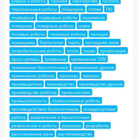
охрана и роботы
парники
партнерства
патенты
персональные роботы
пищепром
пляжи
ПО
подводные
подводные роботы
подземные
пожарные
пожарные роботы
поиск
полевые роботы
полезные роботы
полиция
помощники
Португалия
порты
последняя миля
потребительские роботы
почта
право
презентации
пресс-релизы
привязные
применение USV
применение беспилотников
применение дронов
применение роботов
прогнозы
проекты
производители
производство
производство дронов
производство роботов
происшествия
промышленность
промышленные роботы
противодействие беспилотникам
псевдоспутники
работа
развлечения и беспилотники
развлечения и роботы
разгрузка
разработка
распознавание речи
растениеводство