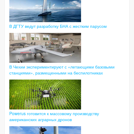
В ДГТУ ведут разработку БНА с жестким парусом
В Чехии экспериментируют с «летающими базовыми
станциями», размещенными на беспилотниках
Powerus готовится к массовому производству
американских аграрных дронов