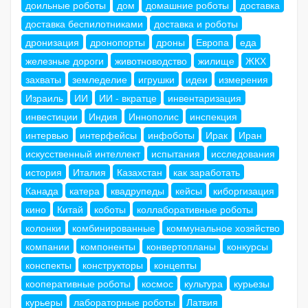
доильные роботы
дом
домашние роботы
доставка
доставка беспилотниками
доставка и роботы
дронизация
дронопорты
дроны
Европа
еда
железные дороги
животноводство
жилище
ЖКХ
захваты
земледелие
игрушки
идеи
измерения
Израиль
ИИ
ИИ - вкратце
инвентаризация
инвестиции
Индия
Иннополис
инспекция
интервью
интерфейсы
инфоботы
Ирак
Иран
искусственный интеллект
испытания
исследования
история
Италия
Казахстан
как заработать
Канада
катера
квадрупеды
кейсы
киборгизация
кино
Китай
коботы
коллаборативные роботы
колонки
комбинированные
коммунальное хозяйство
компании
компоненты
конвертопланы
конкурсы
конспекты
конструкторы
концепты
кооперативные роботы
космос
культура
курьезы
курьеры
лабораторные роботы
Латвия