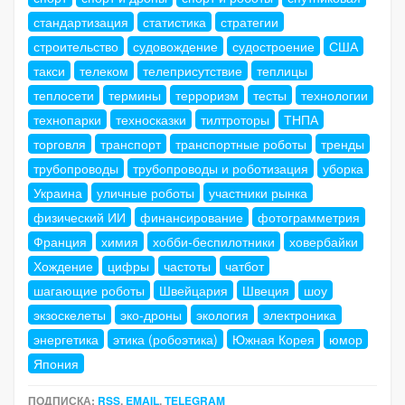
стандартизация
статистика
стратегии
строительство
судовождение
судостроение
США
такси
телеком
телеприсутствие
теплицы
теплосети
термины
терроризм
тесты
технологии
технопарки
техносказки
тилтроторы
ТНПА
торговля
транспорт
транспортные роботы
тренды
трубопроводы
трубопроводы и роботизация
уборка
Украина
уличные роботы
участники рынка
физический ИИ
финансирование
фотограмметрия
Франция
химия
хобби-беспилотники
ховербайки
Хождение
цифры
частоты
чатбот
шагающие роботы
Швейцария
Швеция
шоу
экзоскелеты
эко-дроны
экология
электроника
энергетика
этика (робоэтика)
Южная Корея
юмор
Япония
ПОДПИСКА:
RSS
,
EMAIL
,
TELEGRAM