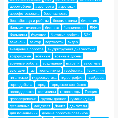
аэромобили
аэропорты
аэротакси
аэрофотосъемка
безопасность
безработица и роботы
беспилотники
биология
биомиметические
бионика
бионические
БНА
больницы
будущее
бытовые роботы
БЭК
вакансии
вектор
вертолеты
видео
внедрения роботов
внутритрубная диагностика
водородные
военные
военные дроны
военные роботы
воздушные
встречи
высотные
выставки
газ
геополитика
геофизика
Германия
гигантские
гидроакустика
гидрография
глайдеры
горнодобыча
город
городское хозяйство
господдержка
гостиницы
готовка еды
Греция
грузоперевозки
группы дронов
гуманоидные
гусеничные
дайджест
Дания
двигатели
для помещений
доение роботизированное