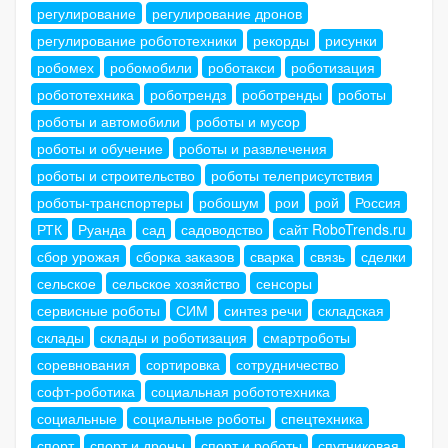
регулирование
регулирование дронов
регулирование робототехники
рекорды
рисунки
робомех
робомобили
роботакси
роботизация
робототехника
роботрендз
роботренды
роботы
роботы и автомобили
роботы и мусор
роботы и обучение
роботы и развлечения
роботы и строительство
роботы телеприсутствия
роботы-транспортеры
робошум
рои
рой
Россия
РТК
Руанда
сад
садоводство
сайт RoboTrends.ru
сбор урожая
сборка заказов
сварка
связь
сделки
сельское
сельское хозяйство
сенсоры
сервисные роботы
СИМ
синтез речи
складская
склады
склады и роботизация
смартроботы
соревнования
сортировка
сотрудничество
софт-роботика
социальная робототехника
социальные
социальные роботы
спецтехника
спорт
спорт и дроны
спорт и роботы
спутниковая