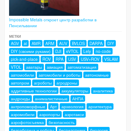
Impossible Metals откроет центр разработки в
Пенсильвании
МЕТКИ
AGV
ai
AMR
ARM
AUV
BVLOS
DARPA
DIY
DIY (своими руками)
DJI
eVTOL
Lely
no-code
pick-and-place
ROV
RPA
USV
USV+ROV
VSLAM
VTOL
аватары
авиация
автоматизация
автомобили
автомобили и роботы
автономные
автопром
агроботы
агродроны
аддитивные технологии
аккумуляторы
аналитика
андроиды
анималистичные
АНПА
антропоморфные
Арт
археология
архитектура
аэромобили
аэропорты
аэротакси
аэрофотосъемка
безопасность
безработица и роботы
беспилотники
биология