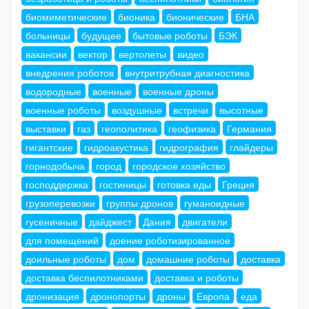
биомиметические
бионика
бионические
БНА
больницы
будущее
бытовые роботы
БЭК
вакансии
вектор
вертолеты
видео
внедрения роботов
внутритрубная диагностика
водородные
военные
военные дроны
военные роботы
воздушные
встречи
высотные
выставки
газ
геополитика
геофизика
Германия
гигантские
гидроакустика
гидрография
глайдеры
горнодобыча
город
городское хозяйство
господдержка
гостиницы
готовка еды
Греция
грузоперевозки
группы дронов
гуманоидные
гусеничные
дайджест
Дания
двигатели
для помещений
доение роботизированное
доильные роботы
дом
домашние роботы
доставка
доставка беспилотниками
доставка и роботы
дронизация
дронопорты
дроны
Европа
еда