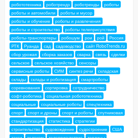
робототехника
роботрендз
роботренды
роботы
роботы и автомобили
роботы и мусор
роботы и обучение
роботы и развлечения
роботы и строительство
роботы телеприсутствия
роботы-транспортеры
робошум
рои
рой
Россия
РТК
Руанда
сад
садоводство
сайт RoboTrends.ru
сбор урожая
сборка заказов
сварка
связь
сделки
сельское
сельское хозяйство
сенсоры
сервисные роботы
СИМ
синтез речи
складская
склады
склады и роботизация
смартроботы
соревнования
сортировка
сотрудничество
софт-роботика
социальная робототехника
социальные
социальные роботы
спецтехника
спорт
спорт и дроны
спорт и роботы
спутниковая
стандартизация
статистика
стратегии
строительство
судовождение
судостроение
США
такси
телеком
телеприсутствие
теплицы