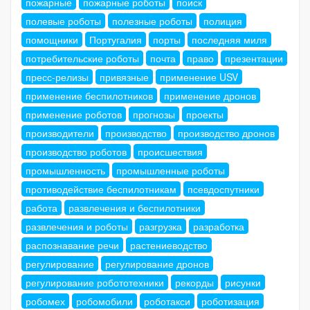
пожарные
пожарные роботы
поиск
полевые роботы
полезные роботы
полиция
помощники
Португалия
порты
последняя миля
потребительские роботы
почта
право
презентации
пресс-релизы
привязные
применение USV
применение беспилотников
применение дронов
применение роботов
прогнозы
проекты
производители
производство
производство дронов
производство роботов
происшествия
промышленность
промышленные роботы
противодействие беспилотникам
псевдоспутники
работа
развлечения и беспилотники
развлечения и роботы
разгрузка
разработка
распознавание речи
растениеводство
регулирование
регулирование дронов
регулирование робототехники
рекорды
рисунки
робомех
робомобили
роботакси
роботизация