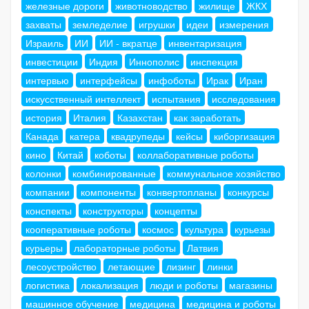
железные дороги
животноводство
жилище
ЖКХ
захваты
земледелие
игрушки
идеи
измерения
Израиль
ИИ
ИИ - вкратце
инвентаризация
инвестиции
Индия
Иннополис
инспекция
интервью
интерфейсы
инфоботы
Ирак
Иран
искусственный интеллект
испытания
исследования
история
Италия
Казахстан
как заработать
Канада
катера
квадрупеды
кейсы
киборгизация
кино
Китай
коботы
коллаборативные роботы
колонки
комбинированные
коммунальное хозяйство
компании
компоненты
конвертопланы
конкурсы
конспекты
конструкторы
концепты
кооперативные роботы
космос
культура
курьезы
курьеры
лабораторные роботы
Латвия
лесоустройство
летающие
лизинг
линки
логистика
локализация
люди и роботы
магазины
машинное обучение
медицина
медицина и роботы