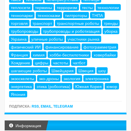
теплосети
термины
терроризм
тесты
технологии
технопарки
техносказки
тилтроторы
ТНПА
торговля
транспорт
транспортные роботы
тренды
трубопроводы
трубопроводы и роботизация
уборка
Украина
уличные роботы
участники рынка
физический ИИ
финансирование
фотограмметрия
Франция
химия
хобби-беспилотники
ховербайки
Хождение
цифры
частоты
чатбот
шагающие роботы
Швейцария
Швеция
шоу
экзоскелеты
эко-дроны
экология
электроника
энергетика
этика (робоэтика)
Южная Корея
юмор
Япония
ПОДПИСКА:
RSS
,
EMAIL
,
TELEGRAM
Информация