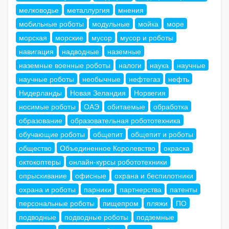
мелководье
металлургия
мнения
мобильные роботы
модульные
мойка
море
морская
морские
мусор
мусор и роботы
навигация
надводные
наземные
наземные военные роботы
налоги
наука
научные
научные роботы
необычные
нефтегаз
нефть
Нидерланды
Новая Зеландия
Норвегия
носимые роботы
ОАЭ
обитаемые
обработка
образование
образовательная робототехника
обучающие роботы
общепит
общепит и роботы
общество
Объединенное Королевство
окраска
октокоптеры
онлайн-курсы робототехники
опрыскивание
офисные
охрана и беспилотники
охрана и роботы
парники
партнерства
патенты
персональные роботы
пищепром
пляжи
ПО
подводные
подводные роботы
подземные