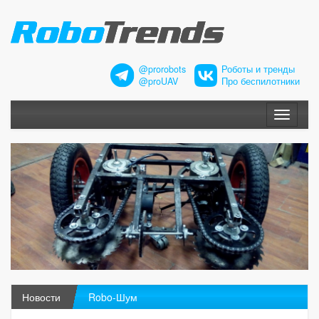
@prorobots
Роботы и тренды
@proUAV
Про беспилотники
Меню
Новости
Robo-Шум