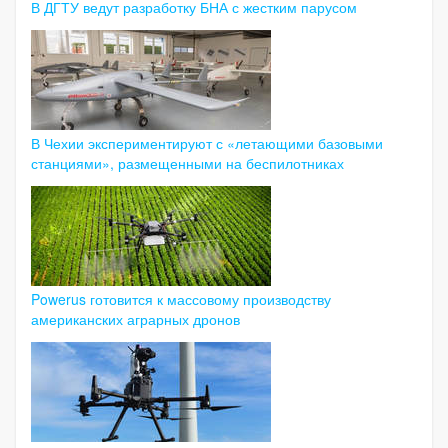
В ДГТУ ведут разработку БНА с жестким парусом
В Чехии экспериментируют с «летающими базовыми
станциями», размещенными на беспилотниках
Powerus готовится к массовому производству
американских аграрных дронов