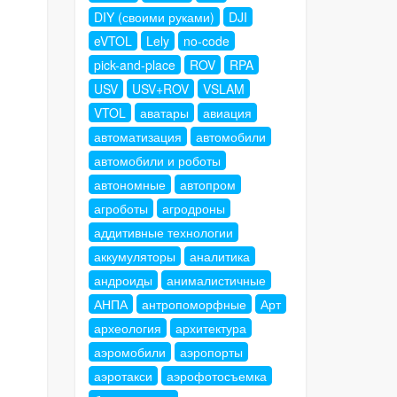
DIY (своими руками)
DJI
eVTOL
Lely
no-code
pick-and-place
ROV
RPA
USV
USV+ROV
VSLAM
VTOL
аватары
авиация
автоматизация
автомобили
автомобили и роботы
автономные
автопром
агроботы
агродроны
аддитивные технологии
аккумуляторы
аналитика
андроиды
анималистичные
АНПА
антропоморфные
Арт
археология
архитектура
аэромобили
аэропорты
аэротакси
аэрофотосъемка