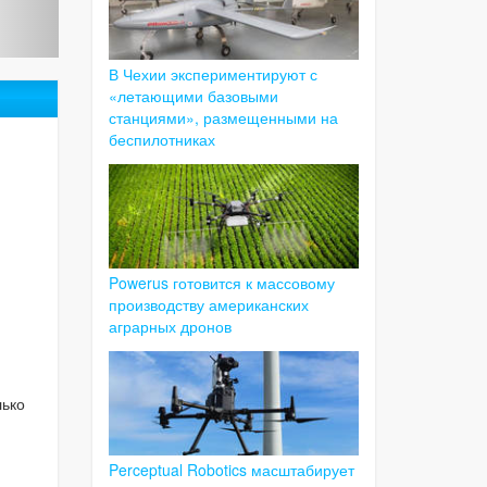
В Чехии экспериментируют с
«летающими базовыми
станциями», размещенными на
беспилотниках
Powerus готовится к массовому
производству американских
аграрных дронов
лько
Perceptual Robotics масштабирует