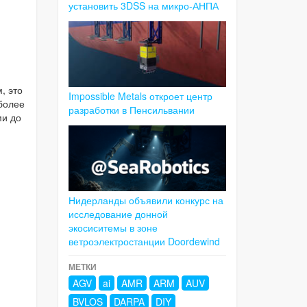
установить 3DSS на микро-АНПА
, это
Impossible Metals откроет центр
более
разработки в Пенсильвании
ми до
Нидерланды объявили конкурс на
исследование донной
экосиситемы в зоне
ветроэлектростанции Doordewind
МЕТКИ
AGV
ai
AMR
ARM
AUV
BVLOS
DARPA
DIY