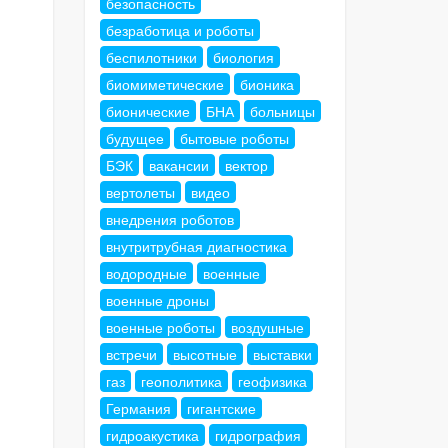
безопасность
безработица и роботы
беспилотники
биология
биомиметические
бионика
бионические
БНА
больницы
будущее
бытовые роботы
БЭК
вакансии
вектор
вертолеты
видео
внедрения роботов
внутритрубная диагностика
водородные
военные
военные дроны
военные роботы
воздушные
встречи
высотные
выставки
газ
геополитика
геофизика
Германия
гигантские
гидроакустика
гидрография