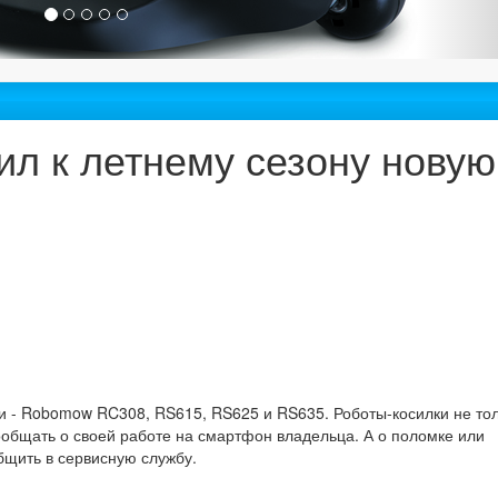
л к летнему сезону новую
 - Robomow RC308, RS615, RS625 и RS635. Роботы-косилки не то
ообщать о своей работе на смартфон владельца. А о поломке или
бщить в сервисную службу.