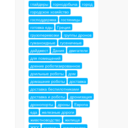
глайдеры
горнодобыча
город
городское хозяйство
господдержка
гостиницы
готовка еды
Греция
грузоперевозки
группы дронов
гуманоидные
гусеничные
дайджест
Дания
двигатели
для помещений
доение роботизированное
доильные роботы
дом
домашние роботы
доставка
доставка беспилотниками
доставка и роботы
дронизация
дронопорты
дроны
Европа
еда
железные дороги
животноводство
жилище
ЖКХ
захваты
земледелие