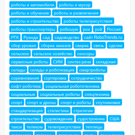
роботы и автомобили
роботы и мусор
роботы и обучение
роботы и развлечения
роботы и строительство
роботы телеприсутствия
роботы-транспортеры
робошум
рои
рой
Россия
РТК
Руанда
сад
садоводство
сайт RoboTrends.ru
сбор урожая
сборка заказов
сварка
связь
сделки
сельское
сельское хозяйство
сенсоры
сервисные роботы
СИМ
синтез речи
складская
склады
склады и роботизация
смартроботы
соревнования
сортировка
сотрудничество
софт-роботика
социальная робототехника
социальные
социальные роботы
спецтехника
спорт
спорт и дроны
спорт и роботы
спутниковая
стандартизация
статистика
стратегии
строительство
судовождение
судостроение
США
такси
телеком
телеприсутствие
теплицы
теплосети
термины
терроризм
тесты
технологии