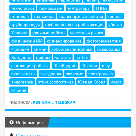
технопарки
техносказки
тилтроторы
ТНПА
торговля
транспорт
транспортные роботы
тренды
трубопроводы
трубопроводы и роботизация
уборка
Украина
уличные роботы
участники рынка
физический ИИ
финансирование
фотограмметрия
Франция
химия
хобби-беспилотники
ховербайки
Хождение
цифры
частоты
чатбот
шагающие роботы
Швейцария
Швеция
шоу
экзоскелеты
эко-дроны
экология
электроника
энергетика
этика (робоэтика)
Южная Корея
юмор
Япония
ПОДПИСКА:
RSS
,
EMAIL
,
TELEGRAM
Информация
Обратная связь