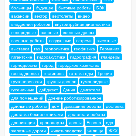
больницы
будущее
бытовые роботы
БЭК
вакансии
вектор
вертолеты
видео
внедрения роботов
внутритрубная диагностика
водородные
военные
военные дроны
военные роботы
воздушные
встречи
высотные
выставки
газ
геополитика
геофизика
Германия
гигантские
гидроакустика
гидрография
глайдеры
горнодобыча
город
городское хозяйство
господдержка
гостиницы
готовка еды
Греция
грузоперевозки
группы дронов
гуманоидные
гусеничные
дайджест
Дания
двигатели
для помещений
доение роботизированное
доильные роботы
дом
домашние роботы
доставка
доставка беспилотниками
доставка и роботы
дронизация
дронопорты
дроны
Европа
еда
железные дороги
животноводство
жилище
ЖКХ