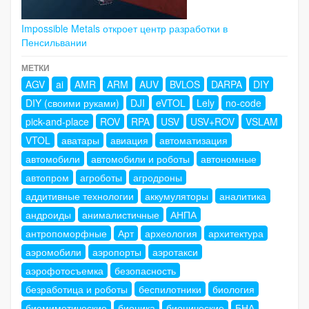
Impossible Metals откроет центр разработки в
Пенсильвании
МЕТКИ
AGV
ai
AMR
ARM
AUV
BVLOS
DARPA
DIY
DIY (своими руками)
DJI
eVTOL
Lely
no-code
pick-and-place
ROV
RPA
USV
USV+ROV
VSLAM
VTOL
аватары
авиация
автоматизация
автомобили
автомобили и роботы
автономные
автопром
агроботы
агродроны
аддитивные технологии
аккумуляторы
аналитика
андроиды
анималистичные
АНПА
антропоморфные
Арт
археология
архитектура
аэромобили
аэропорты
аэротакси
аэрофотосъемка
безопасность
безработица и роботы
беспилотники
биология
биомиметические
бионика
бионические
БНА