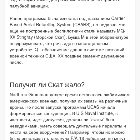
палубной авиации.
Ранее программа была известна под названием Carrier
Based Aerial Refuelling System (CBARS), но недавно эти
еще не построенные беспилотники стали называть MQ-
XX Stingray (Морской Скат). Буква M в этой аббревиатуре
поздразумевает, что речь идет о многоцелевом
устройстве. Q - обозначение дрона в системе названий
военной техники США. ХХ позднее заменит двузначное
число.
Получит ли Скат жало?
Northrop Grumman долгое время оставалась любимчиком
американских военных, получая их заказы на различные
дроны. Но после запуска программы UCAS начала
формироваться конкуренция. В U.S.Naval Institute, в
частности, идет дискуссия, должны ли "скаты" быть
невидимками, уметь совершать длительные перелеты и
нести на себе вооружение? Например, чтобы их можно
было использовать там, куда F/A-18 добраться не могут.