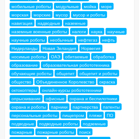
мобильные роботы
модульные
мойка
море
морская
морские
мусор
мусор и роботы
навигация
надводные
наземные
наземные военные роботы
налоги
наука
научные
научные роботы
необычные
нефтегаз
нефть
Нидерланды
Новая Зеландия
Норвегия
носимые роботы
ОАЭ
обитаемые
обработка
образование
образовательная робототехника
обучающие роботы
общепит
общепит и роботы
общество
Объединенное Королевство
окраска
октокоптеры
онлайн-курсы робототехники
опрыскивание
офисные
охрана и беспилотники
охрана и роботы
парники
партнерства
патенты
персональные роботы
пищепром
пляжи
ПО
подводные
подводные роботы
подземные
пожарные
пожарные роботы
поиск