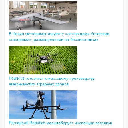
В Чехии экспериментируют с «летающими базовыми
станциями», размещенными на беспилотниках
Powerus готовится к массовому производству
американских аграрных дронов
Perceptual Robotics масштабирует инспекции ветряков