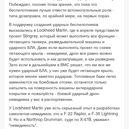
Побеждает, похоже точка зрения, что пока что
беспилотникам лучше отвести вспомогательные роли -
типа дозаправок, по крайней мере, на первых порах.
В поддержку создания ударных беспилотников
высказались в Lockheed Martin, где в апреле представили
проект Stingray, который может выполнять все функции -
летающего танкера, разведывательной машины и
ударного БЛА. Даже если выполнять проект по схеме
летающего крыла - невидимки, дрон все равно можно
будет использовать и как дозаправщик, и как разведчик.
Зато если в дальнейшем в ВМС решат, что им все же
нужен ударный БЛА, у них уже будет летающее крыло,
которое менее заметно радарам. Топливные баки легко
заменяются на бомбовые отсеки, останется только
напылить на поверхность машины антирадарное
покрытие и пожалуйста - боевой ударный дрон-
невидимка у вас в распоряжении.
У Lockheed Martin уже есть серьезный опыт в разработках
самолетов-невидимок, это и F-22 Raptor, и F-35 Lightning
II. Но и в Northrop Grumman, судя по X-47B, уважают
"невидимость".