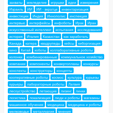
захваты
земледелие
игрушки
идеи
измерения
Израиль
ИИ
ИИ - вкратце
инвентаризация
инвестиции
Индия
Иннополис
инспекция
интервью
интерфейсы
инфоботы
Ирак
Иран
искусственный интеллект
испытания
исследования
история
Италия
Казахстан
как заработать
Канада
катера
квадрупеды
кейсы
киборгизация
кино
Китай
коботы
коллаборативные роботы
колонки
комбинированные
коммунальное хозяйство
компании
компоненты
конвертопланы
конкурсы
конспекты
конструкторы
концепты
кооперативные роботы
космос
культура
курьезы
курьеры
лабораторные роботы
Латвия
лесоустройство
летающие
лизинг
линки
логистика
локализация
люди и роботы
магазины
машинное обучение
медицина
медицина и роботы
мелководье
металлургия
мнения