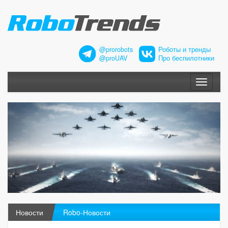
@prorobots
Роботы и тренды
@proUAV
Про беспилотники
Меню
Новости
Robo-Новости