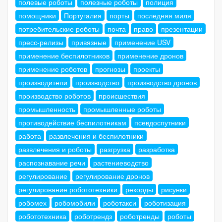
полевые роботы
полезные роботы
полиция
помощники
Португалия
порты
последняя миля
потребительские роботы
почта
право
презентации
пресс-релизы
привязные
применение USV
применение беспилотников
применение дронов
применение роботов
прогнозы
проекты
производители
производство
производство дронов
производство роботов
происшествия
промышленность
промышленные роботы
противодействие беспилотникам
псевдоспутники
работа
развлечения и беспилотники
развлечения и роботы
разгрузка
разработка
распознавание речи
растениеводство
регулирование
регулирование дронов
регулирование робототехники
рекорды
рисунки
робомех
робомобили
роботакси
роботизация
робототехника
роботрендз
роботренды
роботы