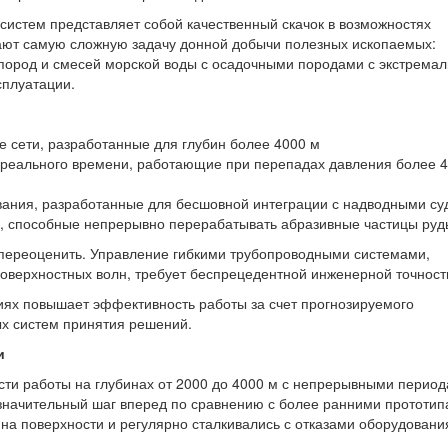
истем представляет собой качественный скачок в возможностях
ают самую сложную задачу донной добычи полезных ископаемых:
пород и смесей морской воды с осадочными породами с экстрема
сплуатации.
 сети, разработанные для глубин более 4000 м
 реального времени, работающие при перепадах давления более 
ания, разработанные для бесшовной интеграции с надводными су
, способные непрерывно перерабатывать абразивные частицы руд
 переоценить. Управление гибкими трубопроводными системами,
оверхностных волн, требует беспрецедентной инженерной точност
ях повышает эффективность работы за счет прогнозируемого
ых систем принятия решений.
и
и работы на глубинах от 2000 до 4000 м с непрерывными перио
 значительный шаг вперед по сравнению с более ранними прототи
на поверхности и регулярно сталкивались с отказами оборудовани