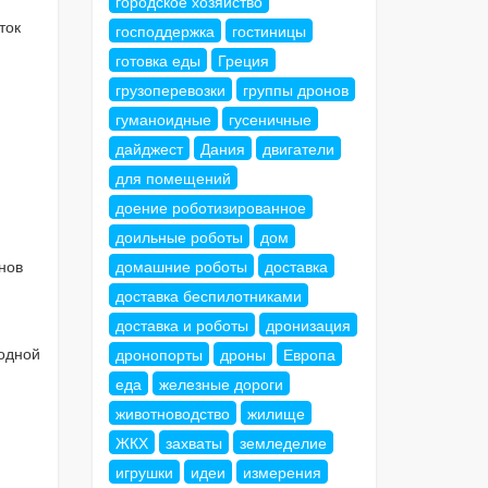
городское хозяйство
ток
господдержка
гостиницы
готовка еды
Греция
грузоперевозки
группы дронов
гуманоидные
гусеничные
дайджест
Дания
двигатели
для помещений
доение роботизированное
доильные роботы
дом
домашние роботы
доставка
нов
доставка беспилотниками
доставка и роботы
дронизация
водной
дронопорты
дроны
Европа
еда
железные дороги
животноводство
жилище
ЖКХ
захваты
земледелие
игрушки
идеи
измерения