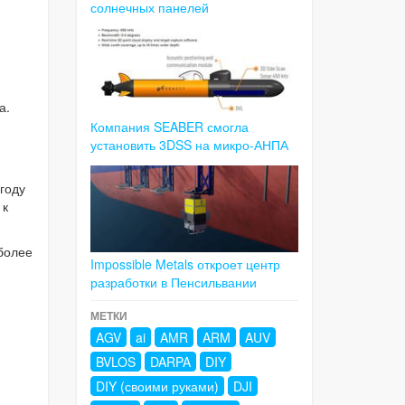
солнечных панелей
а.
Компания SEABER смогла
установить 3DSS на микро-АНПА
году
 к
более
Impossible Metals откроет центр
разработки в Пенсильвании
МЕТКИ
AGV
ai
AMR
ARM
AUV
BVLOS
DARPA
DIY
DIY (своими руками)
DJI