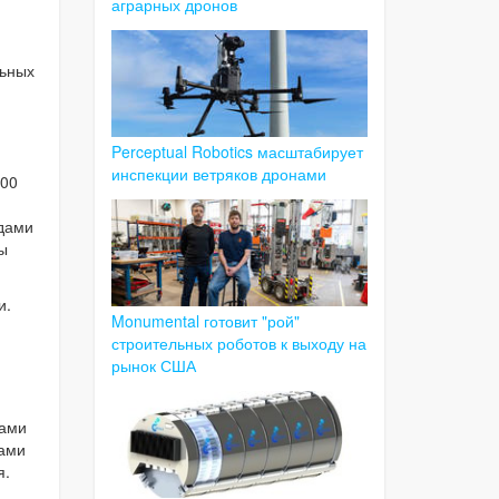
аграрных дронов
льных
Perceptual Robotics масштабирует
инспекции ветряков дронами
400
дами
ы
и.
Monumental готовит "рой"
строительных роботов к выходу на
рынок США
дами
пами
я.