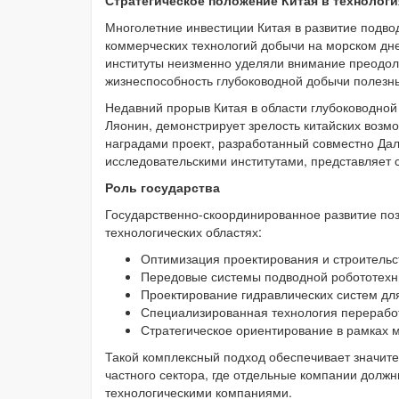
Стратегическое положение Китая в технолог
Многолетние инвестиции Китая в развитие подво
коммерческих технологий добычи на морском дне.
институты неизменно уделяли внимание преодол
жизнеспособность глубоководной добычи полезн
Недавний прорыв Китая в области глубоководно
Ляонин, демонстрирует зрелость китайских возм
наградами проект, разработанный совместно Дал
исследовательскими институтами, представляет 
Роль государства
Государственно-скоординированное развитие по
технологических областях:
Оптимизация проектирования и строительс
Передовые системы подводной робототехн
Проектирование гидравлических систем дл
Специализированная технология перерабо
Стратегическое ориентирование в рамках 
Такой комплексный подход обеспечивает значи
частного сектора, где отдельные компании долж
технологическими компаниями.