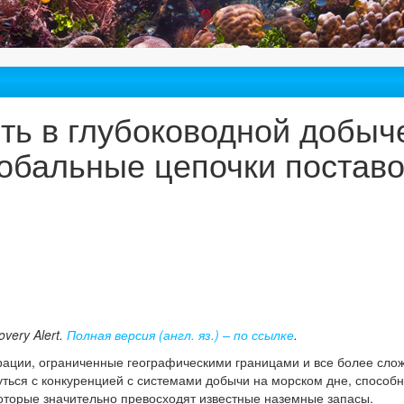
сть в глубоководной добыч
обальные цепочки поставо
very Alert.
Полная версия (англ. яз.) – по ссылке
.
ции, ограниченные географическими границами и все более сло
нуться с конкуренцией с системами добычи на морском дне, способ
оторые значительно превосходят известные наземные запасы.