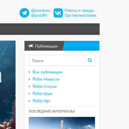
@prorobots
Роботы и тренды
@proUAV
Про беспилотники
Публикации
Все публикации
Robo-Новости
Robo-Статьи
Robo-Шум
Robo-Арт
ПОСЛЕДНИЕ МАТЕРИАЛЫ