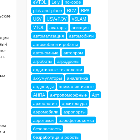
eVTOL
Lely
no-code
pick-and-place
ROV
RPA
ьские
USV
USV+ROV
VSLAM
VTOL
аватары
авиация
автоматизация
автомобили
нции
нный
автомобили и роботы
но-
автономные
автопром
ыт.
агроботы
агродроны
аддитивные технологии
ных
аккумуляторы
аналитика
андроиды
анималистичные
АНПА
антропоморфные
Арт
археология
архитектура
аэромобили
аэропорты
аэротакси
аэрофотосъемка
ием
безопасность
и и
безработица и роботы