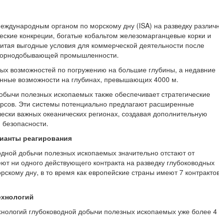
Международным органом по морскому дну (ISA) на разведку различ
ские конкреции, богатые кобальтом железомарганцевые корки и
итая выгодные условия для коммерческой деятельности после
 горнодобывающей промышленности.
ьных возможностей по погружению на большие глубины, а недавние
нные возможности на глубинах, превышающих 4000 м.
обычи полезных ископаемых также обеспечивает стратегические
рсов. Эти системы потенциально предлагают расширенные
чески важных океанических регионах, создавая дополнительную
 безопасности.
рианты реагирования
одной добычи полезных ископаемых значительно отстают от
т ни одного действующего контракта на разведку глубоководных
кому дну, в то время как европейские страны имеют 7 контракто
ехнологий
хнологий глубоководной добычи полезных ископаемых уже более 4