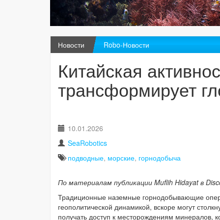
Новости
Robo-Новости
Китайская активно
трансформирует гл
10.01.2026
SeaRobotics
подводные
,
морские
,
горнодобыча
По материалам публикации Muflih Hidayat в Disco
Традиционные наземные горнодобывающие опера
геополитической динамикой, вскоре могут столк
получать доступ к месторождениям минералов, к