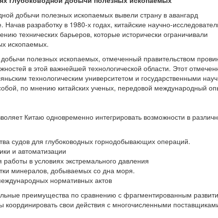
иях глубоководной добычи полезных ископаемых
дной добычи полезных ископаемых вывели страну в авангард
 Начав разработку в 1980-х годах, китайские научно-исследовател
ению технических барьеров, которые исторически ограничивали
ых ископаемых.
й добычи полезных ископаемых, отмеченный правительством прови
ожностей в этой важнейшей технологической области. Этот отмече
яньским технологическим университетом и государственными науч
собой, по мнению китайских ученых, передовой международный оп
зволяет Китаю одновременно интегрировать возможности в различ
тва судов для глубоководных горнодобывающих операций.
ики и автоматизации
я работы в условиях экстремального давления
тки минералов, добываемых со дна моря.
международных нормативных актов
тельные преимущества по сравнению с фрагментированным развит
ны координировать свои действия с многочисленными поставщикам