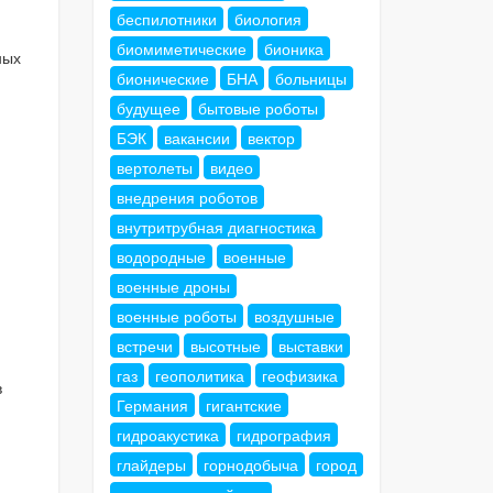
беспилотники
биология
биомиметические
бионика
ных
бионические
БНА
больницы
будущее
бытовые роботы
БЭК
вакансии
вектор
вертолеты
видео
внедрения роботов
внутритрубная диагностика
водородные
военные
военные дроны
военные роботы
воздушные
встречи
высотные
выставки
газ
геополитика
геофизика
в
Германия
гигантские
гидроакустика
гидрография
глайдеры
горнодобыча
город