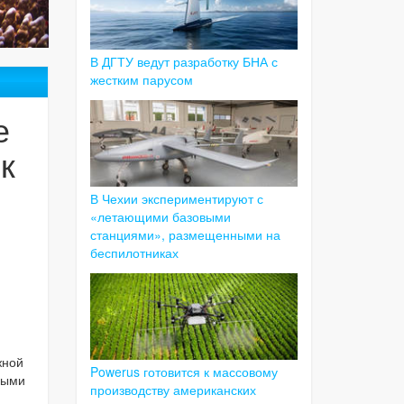
В ДГТУ ведут разработку БНА с
жестким парусом
е
к
В Чехии экспериментируют с
«летающими базовыми
станциями», размещенными на
беспилотниках
жной
Powerus готовится к массовому
ными
производству американских