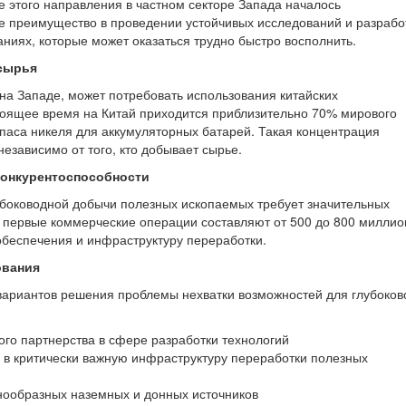
ие этого направления в частном секторе Запада началось
е преимущество в проведении устойчивых исследований и разрабо
ниях, которые может оказаться трудно быстро восполнить.
сырья
а Западе, может потребовать использования китайских
оящее время на Китай приходится приблизительно 70% мирового
паса никеля для аккумуляторных батарей. Такая концентрация
независимо от того, кто добывает сырье.
конкурентоспособности
убоководной добычи полезных ископаемых требует значительных
 первые коммерческие операции составляют от 500 до 800 миллио
обеспечения и инфраструктуру переработки.
ования
х вариантов решения проблемы нехватки возможностей для глубоко
ого партнерства в сфере разработки технологий
в критически важную инфраструктуру переработки полезных
знообразных наземных и донных источников