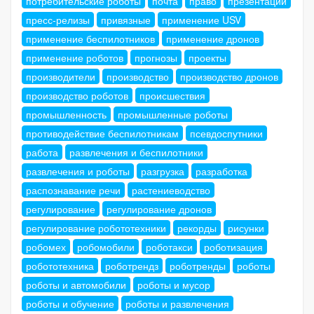
потребительские роботы
почта
право
презентации
пресс-релизы
привязные
применение USV
применение беспилотников
применение дронов
применение роботов
прогнозы
проекты
производители
производство
производство дронов
производство роботов
происшествия
промышленность
промышленные роботы
противодействие беспилотникам
псевдоспутники
работа
развлечения и беспилотники
развлечения и роботы
разгрузка
разработка
распознавание речи
растениеводство
регулирование
регулирование дронов
регулирование робототехники
рекорды
рисунки
робомех
робомобили
роботакси
роботизация
робототехника
роботрендз
роботренды
роботы
роботы и автомобили
роботы и мусор
роботы и обучение
роботы и развлечения