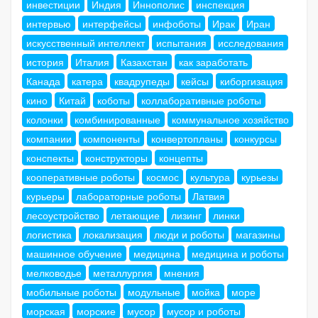
инвестиции
Индия
Иннополис
инспекция
интервью
интерфейсы
инфоботы
Ирак
Иран
искусственный интеллект
испытания
исследования
история
Италия
Казахстан
как заработать
Канада
катера
квадрупеды
кейсы
киборгизация
кино
Китай
коботы
коллаборативные роботы
колонки
комбинированные
коммунальное хозяйство
компании
компоненты
конвертопланы
конкурсы
конспекты
конструкторы
концепты
кооперативные роботы
космос
культура
курьезы
курьеры
лабораторные роботы
Латвия
лесоустройство
летающие
лизинг
линки
логистика
локализация
люди и роботы
магазины
машинное обучение
медицина
медицина и роботы
мелководье
металлургия
мнения
мобильные роботы
модульные
мойка
море
морская
морские
мусор
мусор и роботы