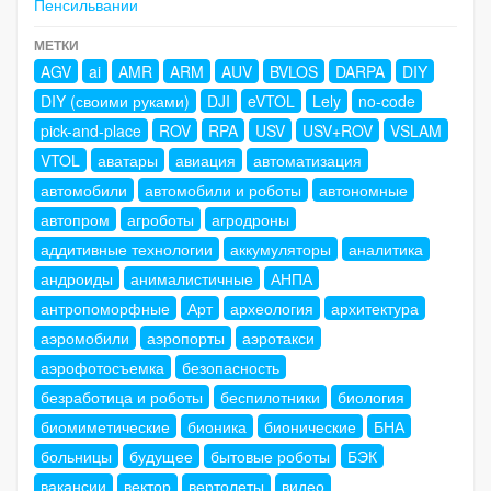
Пенсильвании
МЕТКИ
AGV
ai
AMR
ARM
AUV
BVLOS
DARPA
DIY
DIY (своими руками)
DJI
eVTOL
Lely
no-code
pick-and-place
ROV
RPA
USV
USV+ROV
VSLAM
VTOL
аватары
авиация
автоматизация
автомобили
автомобили и роботы
автономные
автопром
агроботы
агродроны
аддитивные технологии
аккумуляторы
аналитика
андроиды
анималистичные
АНПА
антропоморфные
Арт
археология
архитектура
аэромобили
аэропорты
аэротакси
аэрофотосъемка
безопасность
безработица и роботы
беспилотники
биология
биомиметические
бионика
бионические
БНА
больницы
будущее
бытовые роботы
БЭК
вакансии
вектор
вертолеты
видео