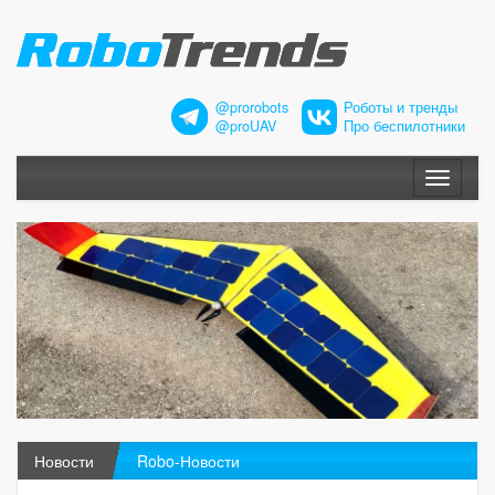
@prorobots
Роботы и тренды
@proUAV
Про беспилотники
Меню
Новости
Robo-Новости