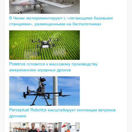
В Чехии экспериментируют с «летающими базовыми
станциями», размещенными на беспилотниках
Powerus готовится к массовому производству
американских аграрных дронов
Perceptual Robotics масштабирует инспекции ветряков
дронами