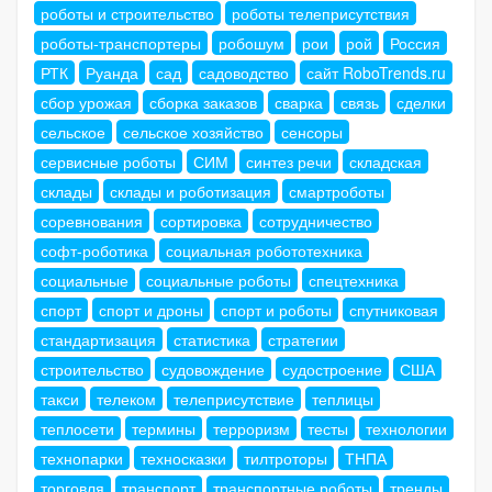
роботы и строительство
роботы телеприсутствия
роботы-транспортеры
робошум
рои
рой
Россия
РТК
Руанда
сад
садоводство
сайт RoboTrends.ru
сбор урожая
сборка заказов
сварка
связь
сделки
сельское
сельское хозяйство
сенсоры
сервисные роботы
СИМ
синтез речи
складская
склады
склады и роботизация
смартроботы
соревнования
сортировка
сотрудничество
софт-роботика
социальная робототехника
социальные
социальные роботы
спецтехника
спорт
спорт и дроны
спорт и роботы
спутниковая
стандартизация
статистика
стратегии
строительство
судовождение
судостроение
США
такси
телеком
телеприсутствие
теплицы
теплосети
термины
терроризм
тесты
технологии
технопарки
техносказки
тилтроторы
ТНПА
торговля
транспорт
транспортные роботы
тренды