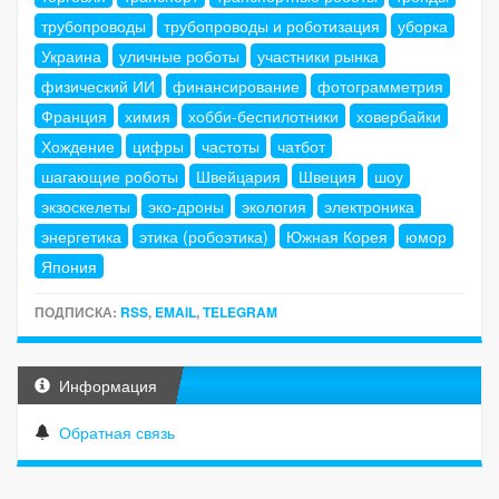
трубопроводы
трубопроводы и роботизация
уборка
Украина
уличные роботы
участники рынка
физический ИИ
финансирование
фотограмметрия
Франция
химия
хобби-беспилотники
ховербайки
Хождение
цифры
частоты
чатбот
шагающие роботы
Швейцария
Швеция
шоу
экзоскелеты
эко-дроны
экология
электроника
энергетика
этика (робоэтика)
Южная Корея
юмор
Япония
ПОДПИСКА:
RSS
,
EMAIL
,
TELEGRAM
Информация
Обратная связь