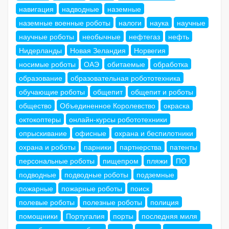
навигация
надводные
наземные
наземные военные роботы
налоги
наука
научные
научные роботы
необычные
нефтегаз
нефть
Нидерланды
Новая Зеландия
Норвегия
носимые роботы
ОАЭ
обитаемые
обработка
образование
образовательная робототехника
обучающие роботы
общепит
общепит и роботы
общество
Объединенное Королевство
окраска
октокоптеры
онлайн-курсы робототехники
опрыскивание
офисные
охрана и беспилотники
охрана и роботы
парники
партнерства
патенты
персональные роботы
пищепром
пляжи
ПО
подводные
подводные роботы
подземные
пожарные
пожарные роботы
поиск
полевые роботы
полезные роботы
полиция
помощники
Португалия
порты
последняя миля