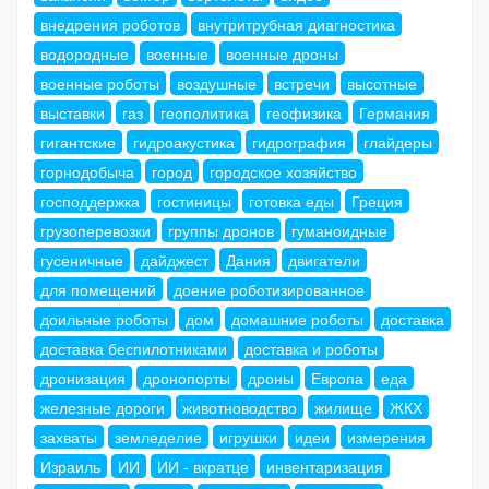
внедрения роботов
внутритрубная диагностика
водородные
военные
военные дроны
военные роботы
воздушные
встречи
высотные
выставки
газ
геополитика
геофизика
Германия
гигантские
гидроакустика
гидрография
глайдеры
горнодобыча
город
городское хозяйство
господдержка
гостиницы
готовка еды
Греция
грузоперевозки
группы дронов
гуманоидные
гусеничные
дайджест
Дания
двигатели
для помещений
доение роботизированное
доильные роботы
дом
домашние роботы
доставка
доставка беспилотниками
доставка и роботы
дронизация
дронопорты
дроны
Европа
еда
железные дороги
животноводство
жилище
ЖКХ
захваты
земледелие
игрушки
идеи
измерения
Израиль
ИИ
ИИ - вкратце
инвентаризация