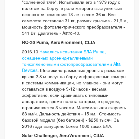
"солнечной тяге". Испытывали его в 1979 году с
пилотом на борту, в роли которого выступил сын
основателя компании 13 лет весом 36 кг. Вес
самолета составлял 31 кг, размах крыльев - 21,6 м,
мощность фотоэлектрического преобразователя -
541 Вт. Двигатель - Astro-40.
RQ-20 Puma, AeroVironment, США
2016.10
Начались испытания БЛА Puma,
оснащенных арсенид-галлиевыми
тонкопленочными фотопреобразователями Alta
Devices
. Шестикилограммовые дроны с размахом
крыла 2.8 м несут на борту инфракрасные камеры
и системы коммуникации, но главное - они могут
оставаться в воздухе 9-12 часов - весьма
эффективно, если сравнивать с типовыми
аппаратами, время полета которых, в среднем,
ограничивается 3 часами. Максимальная скорость -
83 км/ч. Дальность действия - 15 км. Стоимость
базовой модели (без батарей) - $250 тысяч. За
2016 года выпущено более 1000 таких БЛА.
Solar Challenger, AeroVironment, США