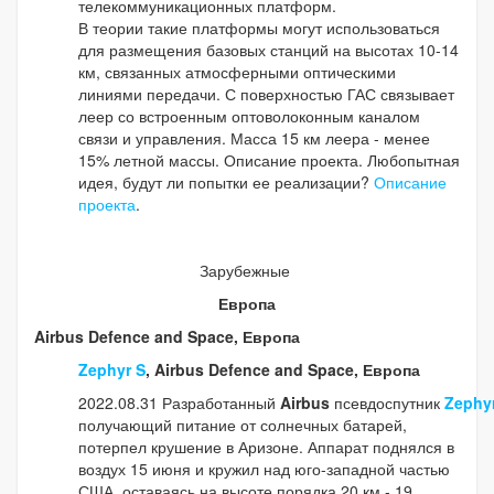
телекоммуникационных платформ.
В теории такие платформы могут использоваться
для размещения базовых станций на высотах 10-14
км, связанных атмосферными оптическими
линиями передачи. С поверхностью ГАС связывает
леер со встроенным оптоволоконным каналом
связи и управления. Масса 15 км леера - менее
15% летной массы. Описание проекта. Любопытная
идея, будут ли попытки ее реализации?
Описание
проекта
.
Зарубежные
Европа
Airbus Defence and Space, Европа
Zephyr S
, Airbus Defence and Space, Европа
2022.08.31 Разработанный
Airbus
псевдоспутник
Zephy
получающий питание от солнечных батарей,
потерпел крушение в Аризоне. Аппарат поднялся в
воздух 15 июня и кружил над юго-западной частью
США, оставаясь на высоте порядка 20 км - 19