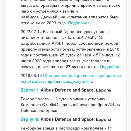
августа операторы потеряли с дроном связь, после
чего он устремился к земле и
разбился. Дальнейшие испытания аппаратов были
отложены до 2023 года.
Подробнее
.
2022.07.14 Высотный “дрон-псевдоспутник” с
питанием от солнечных батарей Zephyr S,
разработанный Airbus, побил собственный рекорд
продолжительности полета, установленный в 2018
году и составивший 25 суток 23 часа и 57 минут. 12
июля 2022 года аппарат все еще оставался в
воздухе, а счет шел на
27 сутки
полета.
Подробнее
2016.08.18
Объединенное Королевство собирается
использовать дроны-псевдоспутники
.
Zephyr 7
, Airbus Defence and Space, Европа
Рекорд полета - 11 суток в зимних условиях.
Компанию QineticQ в дальнейшем приобрел Airbus
Defence and Space.
Zephyr 8
, Airbus Defence and Space, Европа
Рекордное время в беспосадочном полете - 14