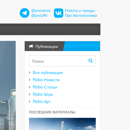
@prorobots
Роботы и тренды
@proUAV
Про беспилотники
Публикации
Все публикации
Robo-Новости
Robo-Статьи
Robo-Шум
Robo-Арт
ПОСЛЕДНИЕ МАТЕРИАЛЫ