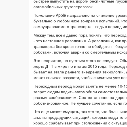
быстрее выпустить на дороги беспилотные грузови
автомобильных грузоперевозок.
Пожелание Apple направлено на снижение уровн
буквально о любом чихе во-время испытаний, чт
самоуправляемого транспорта - ведь в период и
Между тем, всем давно пора понять, что перехо
- это настоящая революция. А революции, как п
транспорта без крови точно не обойдется - безу
роботами, включая аварии со смертельным исхо
Это неприятно, но пугаться этого не следует. О
жертв ДТП в мире по итогам 2015 года. Переход на
бывает на этапе раннего внедрения технологий,
может вначале возрасти, чтобы снизиться уже поз
Переходный период может занять не менее 10-15
запрет людям водить автомобили самостоятельно
разным соображениям. Соответственно на дорога
роботизированное. Не лучшее сочетание, если г
Что еще может смущать, так это то, что большин
анализ предыдущих ситуаций, которые когда-то в
хорошо срабатывает при столкновении с ситуаци