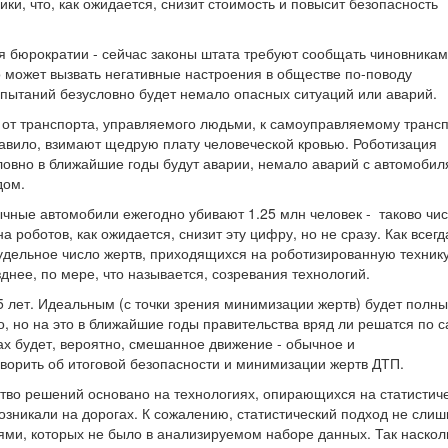
ки, что, как ожидается, снизит стоимость и повысит безопасность
я бюрократии - сейчас законы штата требуют сообщать чиновникам
о может вызвать негативные настроения в обществе по-поводу
спытаний безусловно будет немало опасных ситуаций или аварий.
д от транспорта, управляемого людьми, к самоуправляемому трансп
равило, взимают щедрую плату человеческой кровью. Роботизация
словно в ближайшие годы будут аварии, немало аварий с автомобил
дом.
бычные автомобили ежегодно убивают 1.25 млн человек - таково чи
 роботов, как ожидается, снизит эту цифру, но не сразу. Как всегд
 удельное число жертв, приходящихся на роботизированную технику
днее, по мере, что называется, созревания технологий.
 лет. Идеальным (с точки зрения минимизации жертв) будет полн
, но на это в ближайшие годы правительства вряд ли решатся по 
х будет, вероятно, смешанное движение - обычное и
оворить об итоговой безопасности и минимизации жертв ДТП.
ство решений основано на технологиях, опирающихся на статистич
озникали на дорогах. К сожалению, статистический подход не сли
ями, которых не было в анализируемом наборе данных. Так наскол