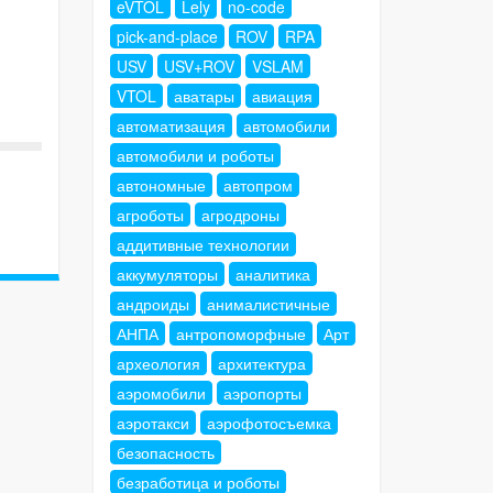
eVTOL
Lely
no-code
pick-and-place
ROV
RPA
USV
USV+ROV
VSLAM
VTOL
аватары
авиация
автоматизация
автомобили
автомобили и роботы
автономные
автопром
агроботы
агродроны
аддитивные технологии
аккумуляторы
аналитика
андроиды
анималистичные
АНПА
антропоморфные
Арт
археология
архитектура
аэромобили
аэропорты
аэротакси
аэрофотосъемка
безопасность
безработица и роботы