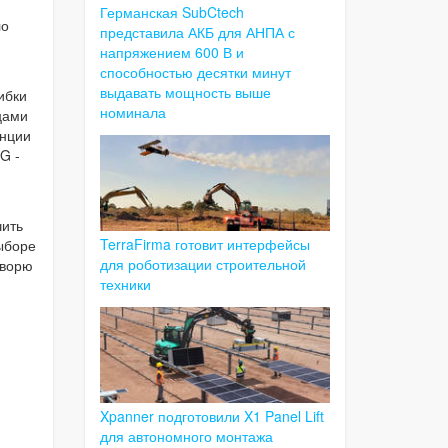
Германская SubCtech
ло
представила АКБ для АНПА с
напряжением 600 В и
способностью десятки минут
выдавать мощность выше
ибки
номинала
цами
анции
G -
чить
TerraFirma готовит интерфейсы
выборе
для роботизации строительной
оворю
техники
Xpanner подготовили X1 Panel Lift
для автономного монтажа