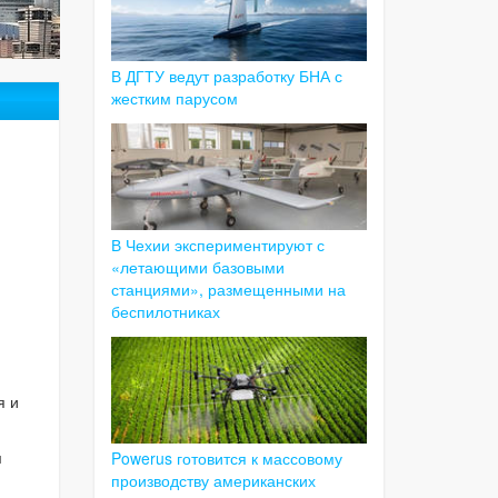
В ДГТУ ведут разработку БНА с
жестким парусом
В Чехии экспериментируют с
«летающими базовыми
станциями», размещенными на
беспилотниках
я и
м
Powerus готовится к массовому
производству американских