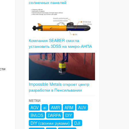
солнечных панелей
Компания SEABER смогла
установить 3DSS на микро-АНПА
сти
Impossible Metals откроет центр
разработки в Пенсильвании
МЕТКИ
AGV
ai
AMR
ARM
AUV
BVLOS
DARPA
DIY
DIY (своими руками)
DJI