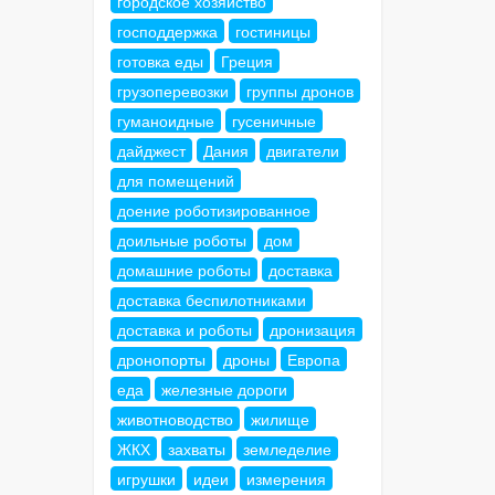
городское хозяйство
господдержка
гостиницы
готовка еды
Греция
грузоперевозки
группы дронов
гуманоидные
гусеничные
дайджест
Дания
двигатели
для помещений
доение роботизированное
доильные роботы
дом
домашние роботы
доставка
доставка беспилотниками
доставка и роботы
дронизация
дронопорты
дроны
Европа
еда
железные дороги
животноводство
жилище
ЖКХ
захваты
земледелие
игрушки
идеи
измерения