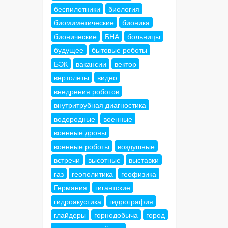
беспилотники
биология
биомиметические
бионика
бионические
БНА
больницы
будущее
бытовые роботы
БЭК
вакансии
вектор
вертолеты
видео
внедрения роботов
внутритрубная диагностика
водородные
военные
военные дроны
военные роботы
воздушные
встречи
высотные
выставки
газ
геополитика
геофизика
Германия
гигантские
гидроакустика
гидрография
глайдеры
горнодобыча
город