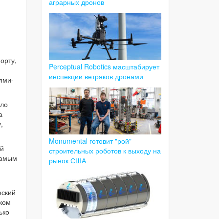
аграрных дронов
орту,
Perceptual Robotics масштабирует
инспекции ветряков дронами
ями-
сло
а
,
Monumental готовит "рой"
ый
строительных роботов к выходу на
самым
рынок США
еский
шком
ько