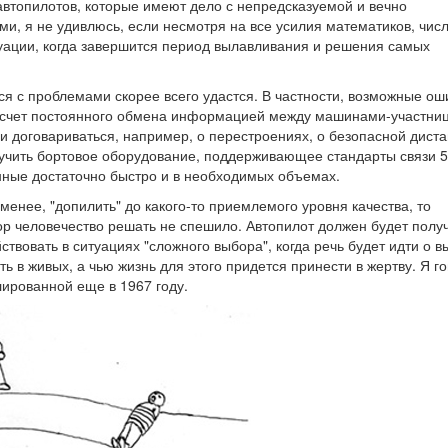
автопилотов, которые имеют дело с непредсказуемой и вечно
, я не удивлюсь, если несмотря на все усилия математиков, чис
уации, когда завершится период вылавливания и решения самых
ся с проблемами скорее всего удастся. В частности, возможные ош
а счет постоянного обмена информацией между машинами-участни
и договариваться, например, о перестроениях, о безопасной дист
олучить бортовое оборудование, поддерживающее стандарты связи 5
анные достаточно быстро и в необходимых объемах.
енее, "допилить" до какого-то приемлемого уровня качества, то
ор человечество решать не спешило. Автопилот должен будет полу
йствовать в ситуациях "сложного выбора", когда речь будет идти о 
ть в живых, а чью жизнь для этого придется принести в жертву. Я г
лированной еще в 1967 году.