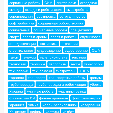
сервисные роботы
СИМ
синтез речи
складская
склады
склады и роботизация
смартроботы
соревнования
сортировка
сотрудничество
софт-роботика
социальная робототехника
социальные
социальные роботы
спецтехника
спорт
спорт и дроны
спорт и роботы
спутниковая
стандартизация
статистика
стратегии
строительство
судовождение
судостроение
США
такси
телеком
телеприсутствие
теплицы
теплосети
термины
терроризм
тесты
технологии
технопарки
техносказки
тилтроторы
ТНПА
торговля
транспорт
транспортные роботы
тренды
трубопроводы
трубопроводы и роботизация
уборка
Украина
уличные роботы
участники рынка
физический ИИ
финансирование
фотограмметрия
Франция
химия
хобби-беспилотники
ховербайки
Хождение
цифры
частоты
чатбот