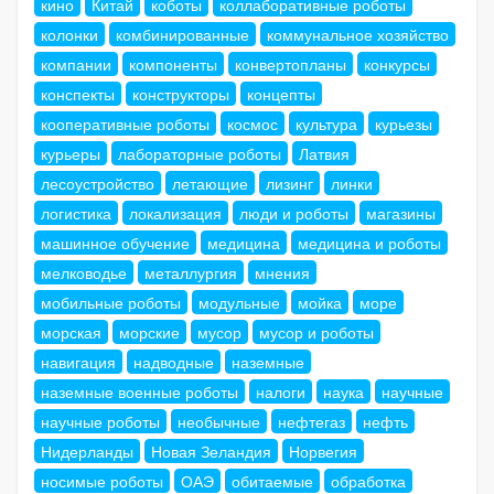
кино
Китай
коботы
коллаборативные роботы
колонки
комбинированные
коммунальное хозяйство
компании
компоненты
конвертопланы
конкурсы
конспекты
конструкторы
концепты
кооперативные роботы
космос
культура
курьезы
курьеры
лабораторные роботы
Латвия
лесоустройство
летающие
лизинг
линки
логистика
локализация
люди и роботы
магазины
машинное обучение
медицина
медицина и роботы
мелководье
металлургия
мнения
мобильные роботы
модульные
мойка
море
морская
морские
мусор
мусор и роботы
навигация
надводные
наземные
наземные военные роботы
налоги
наука
научные
научные роботы
необычные
нефтегаз
нефть
Нидерланды
Новая Зеландия
Норвегия
носимые роботы
ОАЭ
обитаемые
обработка