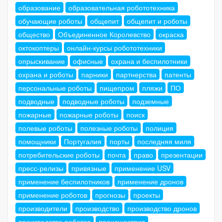
образование
образовательная робототехника
обучающие роботы
общепит
общепит и роботы
общество
Объединенное Королевство
окраска
октокоптеры
онлайн-курсы робототехники
опрыскивание
офисные
охрана и беспилотники
охрана и роботы
парники
партнерства
патенты
персональные роботы
пищепром
пляжи
ПО
подводные
подводные роботы
подземные
пожарные
пожарные роботы
поиск
полевые роботы
полезные роботы
полиция
помощники
Португалия
порты
последняя миля
потребительские роботы
почта
право
презентации
пресс-релизы
привязные
применение USV
применение беспилотников
применение дронов
применение роботов
прогнозы
проекты
производители
производство
производство дронов
производство роботов
происшествия