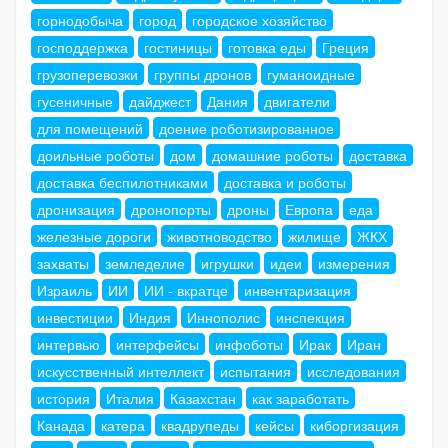
горнодобыча
город
городское хозяйство
господдержка
гостиницы
готовка еды
Греция
грузоперевозки
группы дронов
гуманоидные
гусеничные
дайджест
Дания
двигатели
для помещений
доение роботизированное
доильные роботы
дом
домашние роботы
доставка
доставка беспилотниками
доставка и роботы
дронизация
дронопорты
дроны
Европа
еда
железные дороги
животноводство
жилище
ЖКХ
захваты
земледелие
игрушки
идеи
измерения
Израиль
ИИ
ИИ - вкратце
инвентаризация
инвестиции
Индия
Иннополис
инспекция
интервью
интерфейсы
инфоботы
Ирак
Иран
искусственный интеллект
испытания
исследования
история
Италия
Казахстан
как заработать
Канада
катера
квадрупеды
кейсы
киборгизация