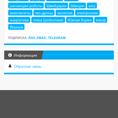
шагающие роботы
Швейцария
Швеция
шоу
экзоскелеты
эко-дроны
экология
электроника
энергетика
этика (робоэтика)
Южная Корея
юмор
Япония
ПОДПИСКА:
RSS
,
EMAIL
,
TELEGRAM
Информация
Обратная связь