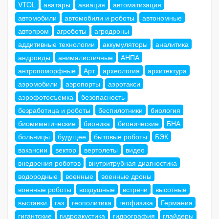
VTOL
аватары
авиация
автоматизация
автомобили
автомобили и роботы
автономные
автопром
агроботы
агродроны
аддитивные технологии
аккумуляторы
аналитика
андроиды
анималистичные
АНПА
антропоморфные
Арт
археология
архитектура
аэромобили
аэропорты
аэротакси
аэрофотосъемка
безопасность
безработица и роботы
беспилотники
биология
биомиметические
бионика
бионические
БНА
больницы
будущее
бытовые роботы
БЭК
вакансии
вектор
вертолеты
видео
внедрения роботов
внутритрубная диагностика
водородные
военные
военные дроны
военные роботы
воздушные
встречи
высотные
выставки
газ
геополитика
геофизика
Германия
гигантские
гидроакустика
гидрография
глайдеры