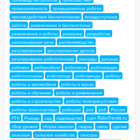
промышленность
промышленные роботы
противодействие беспилотникам
псевдоспутники
работа
развлечения и беспилотники
развлечения и роботы
разгрузка
разработка
распознавание речи
растениеводство
регулирование
регулирование дронов
регулирование робототехники
рекорды
рисунки
робомех
робомобили
роботакси
роботизация
робототехника
роботрендз
роботренды
роботы
роботы и автомобили
роботы и мусор
роботы и обучение
роботы и развлечения
роботы и строительство
роботы телеприсутствия
роботы-транспортеры
робошум
рои
рой
Россия
РТК
Руанда
сад
садоводство
сайт RoboTrends.ru
сбор урожая
сборка заказов
сварка
связь
сделки
сельское
сельское хозяйство
сенсоры