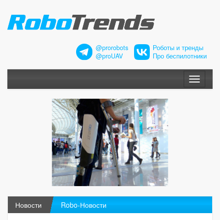
@prorobots
Роботы и тренды
@proUAV
Про беспилотники
Меню
Новости
Robo-Новости