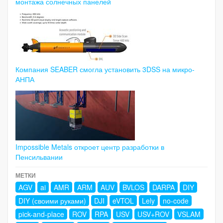
монтажа солнечных панелей
Компания SEABER смогла установить 3DSS на микро-
АНПА
Impossible Metals откроет центр разработки в
Пенсильвании
МЕТКИ
AGV
ai
AMR
ARM
AUV
BVLOS
DARPA
DIY
DIY (своими руками)
DJI
eVTOL
Lely
no-code
pick-and-place
ROV
RPA
USV
USV+ROV
VSLAM