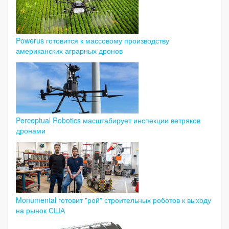
Powerus готовится к массовому производству
американских аграрных дронов
Perceptual Robotics масштабирует инспекции ветряков
дронами
Monumental готовит "рой" строительных роботов к выходу
на рынок США