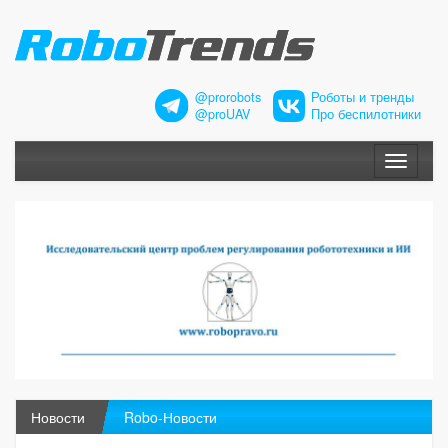
@prorobots
Роботы и тренды
@proUAV
Про беспилотники
Меню
Новости
Robo-Новости