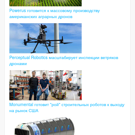
Powerus готовится к массовому производству
американских аграрных дронов
Perceptual Robotics масштабирует инспекции ветряков
дронами
Monumental готовит "рой" строительных роботов к выходу
на рынок США