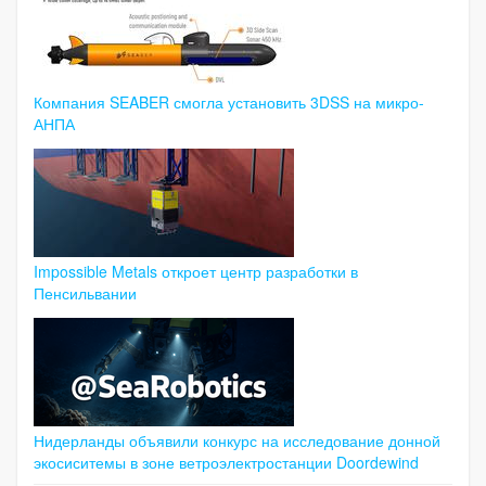
Компания SEABER смогла установить 3DSS на микро-
АНПА
Impossible Metals откроет центр разработки в
Пенсильвании
Нидерланды объявили конкурс на исследование донной
экосиситемы в зоне ветроэлектростанции Doordewind