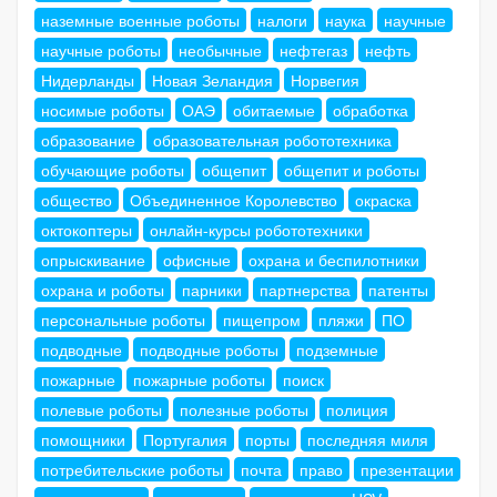
наземные военные роботы
налоги
наука
научные
научные роботы
необычные
нефтегаз
нефть
Нидерланды
Новая Зеландия
Норвегия
носимые роботы
ОАЭ
обитаемые
обработка
образование
образовательная робототехника
обучающие роботы
общепит
общепит и роботы
общество
Объединенное Королевство
окраска
октокоптеры
онлайн-курсы робототехники
опрыскивание
офисные
охрана и беспилотники
охрана и роботы
парники
партнерства
патенты
персональные роботы
пищепром
пляжи
ПО
подводные
подводные роботы
подземные
пожарные
пожарные роботы
поиск
полевые роботы
полезные роботы
полиция
помощники
Португалия
порты
последняя миля
потребительские роботы
почта
право
презентации