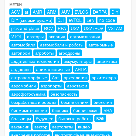
МЕТКИ
AGV
ai
AMR
ARM
AUV
BVLOS
DARPA
DIY
DIY (своими руками)
DJI
eVTOL
Lely
no-code
pick-and-place
ROV
RPA
USV
USV+ROV
VSLAM
VTOL
аватары
авиация
автоматизация
автомобили
автомобили и роботы
автономные
автопром
агроботы
агродроны
аддитивные технологии
аккумуляторы
аналитика
андроиды
анималистичные
АНПА
антропоморфные
Арт
археология
архитектура
аэромобили
аэропорты
аэротакси
аэрофотосъемка
безопасность
безработица и роботы
беспилотники
биология
биомиметические
бионика
бионические
БНА
больницы
будущее
бытовые роботы
БЭК
вакансии
вектор
вертолеты
видео
внедрения роботов
внутритрубная диагностика