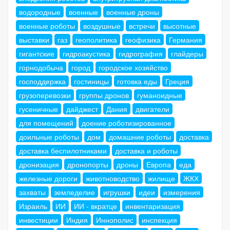
водородные
военные
военные дроны
военные роботы
воздушные
встречи
высотные
выставки
газ
геополитика
геофизика
Германия
гигантские
гидроакустика
гидрография
глайдеры
горнодобыча
город
городское хозяйство
господдержка
гостиницы
готовка еды
Греция
грузоперевозки
группы дронов
гуманоидные
гусеничные
дайджест
Дания
двигатели
для помещений
доение роботизированное
доильные роботы
дом
домашние роботы
доставка
доставка беспилотниками
доставка и роботы
дронизация
дронопорты
дроны
Европа
еда
железные дороги
животноводство
жилище
ЖКХ
захваты
земледелие
игрушки
идеи
измерения
Израиль
ИИ
ИИ - вкратце
инвентаризация
инвестиции
Индия
Иннополис
инспекция