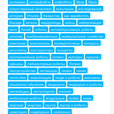
интервью
интерфейсы
инфоботы
Ирак
Иран
искусственный интеллект
испытания
исследования
история
Италия
Казахстан
как заработать
Канада
катера
квадрупеды
кейсы
киборгизация
кино
Китай
коботы
коллаборативные роботы
колонки
комбинированные
коммунальное хозяйство
компании
компоненты
конвертопланы
конкурсы
конспекты
конструкторы
концепты
кооперативные роботы
космос
культура
курьезы
курьеры
лабораторные роботы
Латвия
лесоустройство
летающие
лизинг
линки
логистика
локализация
люди и роботы
магазины
машинное обучение
медицина
медицина и роботы
мелководье
металлургия
мнения
мобильные роботы
модульные
мойка
море
морская
морские
мусор
мусор и роботы
навигация
надводные
наземные