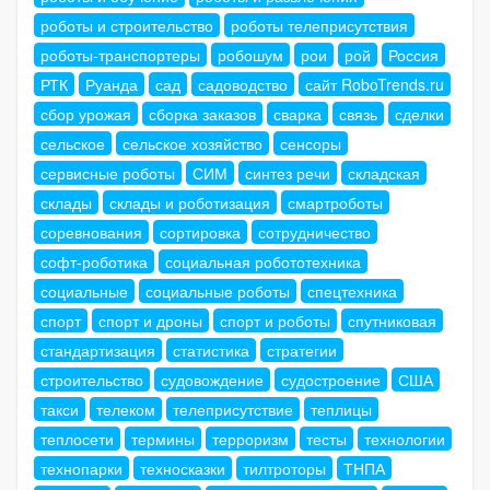
роботы и строительство
роботы телеприсутствия
роботы-транспортеры
робошум
рои
рой
Россия
РТК
Руанда
сад
садоводство
сайт RoboTrends.ru
сбор урожая
сборка заказов
сварка
связь
сделки
сельское
сельское хозяйство
сенсоры
сервисные роботы
СИМ
синтез речи
складская
склады
склады и роботизация
смартроботы
соревнования
сортировка
сотрудничество
софт-роботика
социальная робототехника
социальные
социальные роботы
спецтехника
спорт
спорт и дроны
спорт и роботы
спутниковая
стандартизация
статистика
стратегии
строительство
судовождение
судостроение
США
такси
телеком
телеприсутствие
теплицы
теплосети
термины
терроризм
тесты
технологии
технопарки
техносказки
тилтроторы
ТНПА