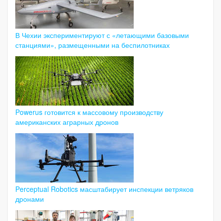
В Чехии экспериментируют с «летающими базовыми
станциями», размещенными на беспилотниках
Powerus готовится к массовому производству
американских аграрных дронов
Perceptual Robotics масштабирует инспекции ветряков
дронами