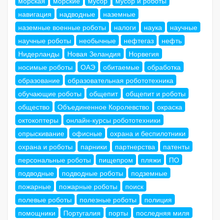
морская
морские
мусор
мусор и роботы
навигация
надводные
наземные
наземные военные роботы
налоги
наука
научные
научные роботы
необычные
нефтегаз
нефть
Нидерланды
Новая Зеландия
Норвегия
носимые роботы
ОАЭ
обитаемые
обработка
образование
образовательная робототехника
обучающие роботы
общепит
общепит и роботы
общество
Объединенное Королевство
окраска
октокоптеры
онлайн-курсы робототехники
опрыскивание
офисные
охрана и беспилотники
охрана и роботы
парники
партнерства
патенты
персональные роботы
пищепром
пляжи
ПО
подводные
подводные роботы
подземные
пожарные
пожарные роботы
поиск
полевые роботы
полезные роботы
полиция
помощники
Португалия
порты
последняя миля