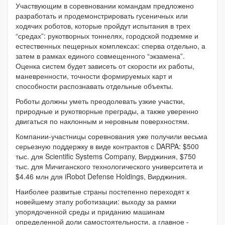
Участвующим в соревновании командам предложено
разработать и продемонстрировать гусеничных или
ходячих роботов, которые пройдут испытания в трех
“средах”: рукотворных тоннелях, городской подземке и
естественных пещерных комплексах: сперва отдельно, а
затем в рамках единого совмещенного “экзамена”.
Оценка систем будет зависеть от скорости их работы,
маневренности, точности формируемых карт и
способности распознавать отдельные объекты.
Роботы должны уметь преодолевать узкие участки,
природные и рукотворные преграды, а также уверенно
двигаться по наклонным и неровным поверхностям.
Компании-участницы соревнования уже получили весьма
серьезную поддержку в виде контрактов с DARPA: $500
тыс. для Scientific Systems Company, Вирджиния, $750
тыс. для Мичиганского технологического университета и
$4.46 млн для iRobot Defense Holdings, Вирджиния.
Наиболее развитые страны постепенно переходят к
новейшему этапу роботизации: выходу за рамки
упорядоченной среды и приданию машинам
определенной доли самостоятельности, а главное -