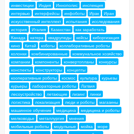
инвестиции
Индия
Иннополис
инспекция
интервью
интерфейсы
инфоботы
Ирак
Иран
искусственный интеллект
испытания
исследования
история
Италия
Казахстан
как заработать
Канада
катера
квадрупеды
кейсы
киборгизация
кино
Китай
коботы
коллаборативные роботы
колонки
комбинированные
коммунальное хозяйство
компании
компоненты
конвертопланы
конкурсы
конспекты
конструкторы
концепты
кооперативные роботы
космос
культура
курьезы
курьеры
лабораторные роботы
Латвия
лесоустройство
летающие
лизинг
линки
логистика
локализация
люди и роботы
магазины
машинное обучение
медицина
медицина и роботы
мелководье
металлургия
мнения
мобильные роботы
модульные
мойка
море