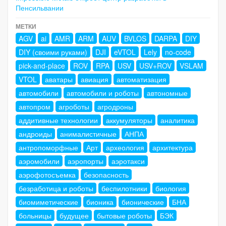
Пенсильвании
МЕТКИ
AGV
ai
AMR
ARM
AUV
BVLOS
DARPA
DIY
DIY (своими руками)
DJI
eVTOL
Lely
no-code
pick-and-place
ROV
RPA
USV
USV+ROV
VSLAM
VTOL
аватары
авиация
автоматизация
автомобили
автомобили и роботы
автономные
автопром
агроботы
агродроны
аддитивные технологии
аккумуляторы
аналитика
андроиды
анималистичные
АНПА
антропоморфные
Арт
археология
архитектура
аэромобили
аэропорты
аэротакси
аэрофотосъемка
безопасность
безработица и роботы
беспилотники
биология
биомиметические
бионика
бионические
БНА
больницы
будущее
бытовые роботы
БЭК