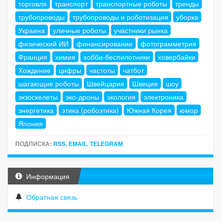
торговля
транспорт
транспортные роботы
тренды
трубопроводы
трубопроводы и роботизация
уборка
Украина
уличные роботы
участники рынка
физический ИИ
финансирование
фотограмметрия
Франция
химия
хобби-беспилотники
ховербайки
Хождение
цифры
частоты
чатбот
шагающие роботы
Швейцария
Швеция
шоу
экзоскелеты
эко-дроны
экология
электроника
энергетика
этика (робоэтика)
Южная Корея
юмор
Япония
ПОДПИСКА:
RSS
,
EMAIL
,
TELEGRAM
Информация
Обратная связь