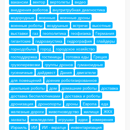
вакансии
вектор
вертолеты
видео
внедрения роботов
внутритрубная диагностика
водородные
военные
военные дроны
военные роботы
воздушные
встречи
высотные
выставки
газ
геополитика
геофизика
Германия
гигантские
гидроакустика
гидрография
глайдеры
горнодобыча
город
городское хозяйство
господдержка
гостиницы
готовка еды
Греция
грузоперевозки
группы дронов
гуманоидные
гусеничные
дайджест
Дания
двигатели
для помещений
доение роботизированное
доильные роботы
дом
домашние роботы
доставка
доставка беспилотниками
доставка и роботы
дронизация
дронопорты
дроны
Европа
еда
железные дороги
животноводство
жилище
ЖКХ
захваты
земледелие
игрушки
идеи
измерения
Израиль
ИИ
ИИ - вкратце
инвентаризация