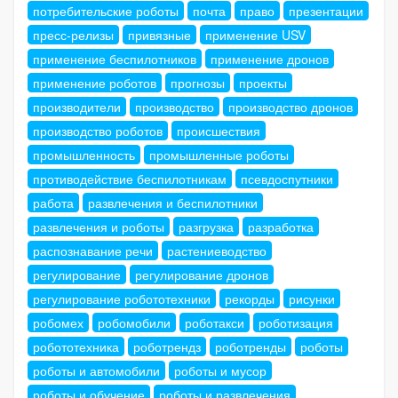
потребительские роботы
почта
право
презентации
пресс-релизы
привязные
применение USV
применение беспилотников
применение дронов
применение роботов
прогнозы
проекты
производители
производство
производство дронов
производство роботов
происшествия
промышленность
промышленные роботы
противодействие беспилотникам
псевдоспутники
работа
развлечения и беспилотники
развлечения и роботы
разгрузка
разработка
распознавание речи
растениеводство
регулирование
регулирование дронов
регулирование робототехники
рекорды
рисунки
робомех
робомобили
роботакси
роботизация
робототехника
роботрендз
роботренды
роботы
роботы и автомобили
роботы и мусор
роботы и обучение
роботы и развлечения