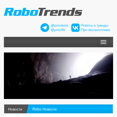
@prorobots
Роботы и тренды
@proUAV
Про беспилотники
Меню
Новости
Robo-Новости