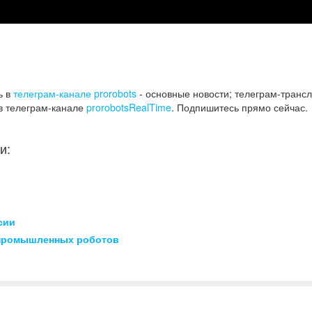
ь в
телеграм-канале prorobots
- основные новости; телеграм-трансл
в телеграм-канале
prorobotsRealTime
. Подпишитесь прямо сейчас.
и:
сии
 промышленных роботов