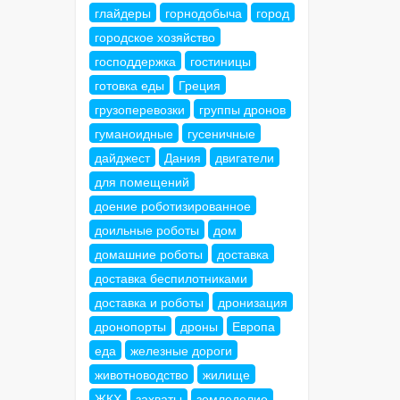
глайдеры
горнодобыча
город
городское хозяйство
господдержка
гостиницы
готовка еды
Греция
грузоперевозки
группы дронов
гуманоидные
гусеничные
дайджест
Дания
двигатели
для помещений
доение роботизированное
доильные роботы
дом
домашние роботы
доставка
доставка беспилотниками
доставка и роботы
дронизация
дронопорты
дроны
Европа
еда
железные дороги
животноводство
жилище
ЖКХ
захваты
земледелие