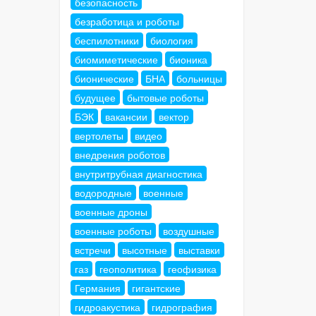
безопасность
безработица и роботы
беспилотники
биология
биомиметические
бионика
бионические
БНА
больницы
будущее
бытовые роботы
БЭК
вакансии
вектор
вертолеты
видео
внедрения роботов
внутритрубная диагностика
водородные
военные
военные дроны
военные роботы
воздушные
встречи
высотные
выставки
газ
геополитика
геофизика
Германия
гигантские
гидроакустика
гидрография