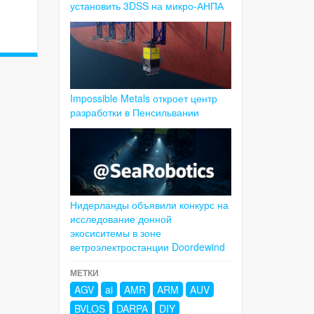
установить 3DSS на микро-АНПА
Impossible Metals откроет центр
разработки в Пенсильвании
Нидерланды объявили конкурс на
исследование донной
экосиситемы в зоне
ветроэлектростанции Doordewind
МЕТКИ
AGV
ai
AMR
ARM
AUV
BVLOS
DARPA
DIY