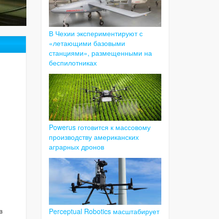
В Чехии экспериментируют с
«летающими базовыми
станциями», размещенными на
беспилотниках
Powerus готовится к массовому
производству американских
аграрных дронов
в
Perceptual Robotics масштабирует