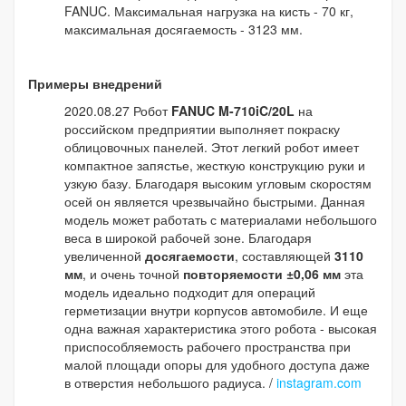
FANUC. Максимальная нагрузка на кисть - 70 кг,
максимальная досягаемость - 3123 мм.
Примеры внедрений
2020.08.27 Робот
FANUC M-710iC/20L
на
российском предприятии выполняет покраску
облицовочных панелей. Этот легкий робот имеет
компактное запястье, жесткую конструкцию руки и
узкую базу. Благодаря высоким угловым скоростям
осей он является чрезвычайно быстрыми. Данная
модель может работать с материалами небольшого
веса в широкой рабочей зоне. Благодаря
увеличенной
досягаемости
, составляющей
3110
мм
, и очень точной
повторяемости
±0,06 мм
эта
модель идеально подходит для операций
герметизации внутри корпусов автомобиле. И еще
одна важная характеристика этого робота - высокая
приспособляемость рабочего пространства при
малой площади опоры для удобного доступа даже
в отверстия небольшого радиуса. /
instagram.com