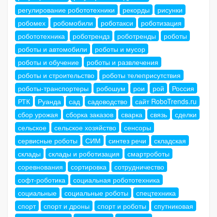
регулирование робототехники
рекорды
рисунки
робомех
робомобили
роботакси
роботизация
робототехника
роботрендз
роботренды
роботы
роботы и автомобили
роботы и мусор
роботы и обучение
роботы и развлечения
роботы и строительство
роботы телеприсутствия
роботы-транспортеры
робошум
рои
рой
Россия
РТК
Руанда
сад
садоводство
сайт RoboTrends.ru
сбор урожая
сборка заказов
сварка
связь
сделки
сельское
сельское хозяйство
сенсоры
сервисные роботы
СИМ
синтез речи
складская
склады
склады и роботизация
смартроботы
соревнования
сортировка
сотрудничество
софт-роботика
социальная робототехника
социальные
социальные роботы
спецтехника
спорт
спорт и дроны
спорт и роботы
спутниковая