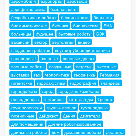
аэромобили
аэропорты
аэротакси
аэрофотосъемка
безопасность
безработица и роботы
беспилотники
биология
биомиметические
бионика
бионические
БНА
больницы
будущее
бытовые роботы
БЭК
вакансии
вектор
вертолеты
видео
внедрения роботов
внутритрубная диагностика
водородные
военные
военные дроны
военные роботы
воздушные
встречи
высотные
выставки
газ
геополитика
геофизика
Германия
гигантские
гидроакустика
гидрография
глайдеры
горнодобыча
город
городское хозяйство
господдержка
гостиницы
готовка еды
Греция
грузоперевозки
группы дронов
гуманоидные
гусеничные
дайджест
Дания
двигатели
для помещений
доение роботизированное
доильные роботы
дом
домашние роботы
доставка