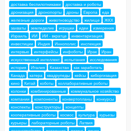
доставка беспилотниками
доставка и роботы
дронизация
дронопорты
дроны
Европа
еда
железные дороги
животноводство
жилище
ЖКХ
захваты
земледелие
игрушки
идеи
измерения
Израиль
ИИ
ИИ - вкратце
инвентаризация
инвестиции
Индия
Иннополис
инспекция
интервью
интерфейсы
инфоботы
Ирак
Иран
искусственный интеллект
испытания
исследования
история
Италия
Казахстан
как заработать
Канада
катера
квадрупеды
кейсы
киборгизация
кино
Китай
коботы
коллаборативные роботы
колонки
комбинированные
коммунальное хозяйство
компании
компоненты
конвертопланы
конкурсы
конспекты
конструкторы
концепты
кооперативные роботы
космос
культура
курьезы
курьеры
лабораторные роботы
Латвия
лесоустройство
летающие
лизинг
линки