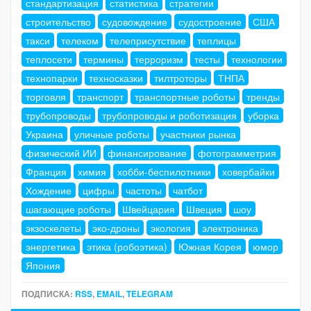
стандартизация
статистика
стратегии
строительство
судовождение
судостроение
США
такси
телеком
телеприсутствие
теплицы
теплосети
термины
терроризм
тесты
технологии
технопарки
техносказки
тилтроторы
ТНПА
торговля
транспорт
транспортные роботы
тренды
трубопроводы
трубопроводы и роботизация
уборка
Украина
уличные роботы
участники рынка
физический ИИ
финансирование
фотограмметрия
Франция
химия
хобби-беспилотники
ховербайки
Хождение
цифры
частоты
чатбот
шагающие роботы
Швейцария
Швеция
шоу
экзоскелеты
эко-дроны
экология
электроника
энергетика
этика (робоэтика)
Южная Корея
юмор
Япония
ПОДПИСКА:
RSS
,
EMAIL
,
TELEGRAM