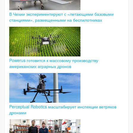
В Чехии экспериментируют с «летающими базовыми
станциями», размещенными на беспилотниках
Powerus готовится к массовому производству
американских аграрных дронов
Perceptual Robotics масштабирует инспекции ветряков
дронами