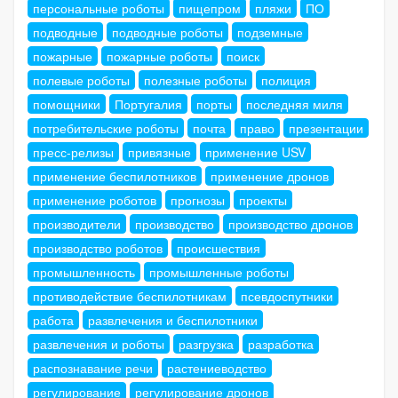
персональные роботы
пищепром
пляжи
ПО
подводные
подводные роботы
подземные
пожарные
пожарные роботы
поиск
полевые роботы
полезные роботы
полиция
помощники
Португалия
порты
последняя миля
потребительские роботы
почта
право
презентации
пресс-релизы
привязные
применение USV
применение беспилотников
применение дронов
применение роботов
прогнозы
проекты
производители
производство
производство дронов
производство роботов
происшествия
промышленность
промышленные роботы
противодействие беспилотникам
псевдоспутники
работа
развлечения и беспилотники
развлечения и роботы
разгрузка
разработка
распознавание речи
растениеводство
регулирование
регулирование дронов