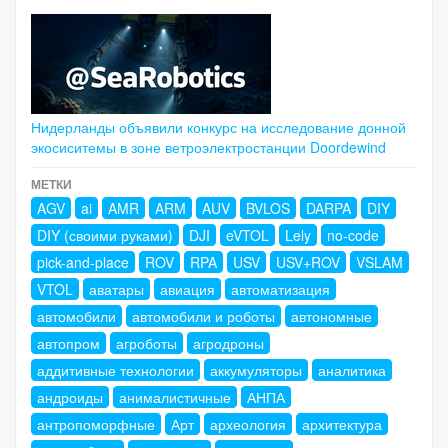
Нидерланды объявили конкурс на исследование донной
экосиситемы в зоне ветроэлектростанции Doordewind
МЕТКИ
AGV
ai
AMR
ARM
AUV
BVLOS
DARPA
DIY
DIY (своими руками)
DJI
eVTOL
Lely
no-code
pick-and-place
ROV
RPA
USV
USV+ROV
VSLAM
VTOL
аватары
авиация
автоматизация
автомобили
автомобили и роботы
автономные
автопром
агроботы
агродроны
аддитивные технологии
аккумуляторы
аналитика
андроиды
анималистичные
АНПА
антропоморфные
Арт
археология
архитектура