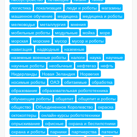
логистика
локализация
люди и роботы
магазины
машинное обучение
медицина
медицина и роботы
мелководье
металлургия
мнения
мобильные роботы
модульные
мойка
море
морская
морские
мусор
мусор и роботы
навигация
надводные
наземные
наземные военные роботы
налоги
наука
научные
научные роботы
необычные
нефтегаз
нефть
Нидерланды
Новая Зеландия
Норвегия
носимые роботы
ОАЭ
обитаемые
обработка
образование
образовательная робототехника
обучающие роботы
общепит
общепит и роботы
общество
Объединенное Королевство
окраска
октокоптеры
онлайн-курсы робототехники
опрыскивание
офисные
охрана и беспилотники
охрана и роботы
парники
партнерства
патенты