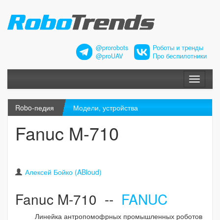
@prorobots
Роботы и тренды
@proUAV
Про беспилотники
Меню
Robo-педия
Модели, устройства
Fanuc M-710
Алексей Бойко (ABloud)
Fanuc M-710 --
FANUC
Линейка антропомофрных промышленных роботов