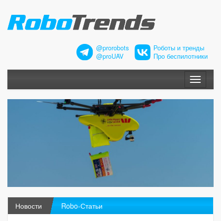
@prorobots
Роботы и тренды
@proUAV
Про беспилотники
Меню
Новости
Robo-Статьи