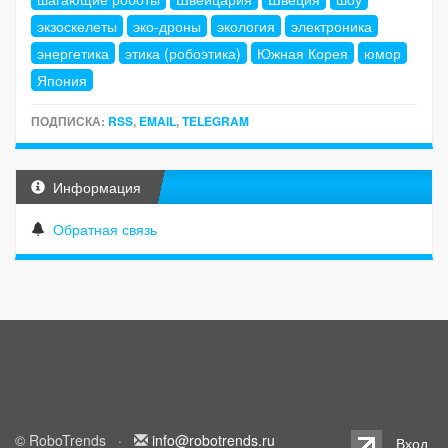
экзоскелеты
эко-дроны
экология
электроника
энергетика
этика (робоэтика)
Южная Корея
юмор
Япония
ПОДПИСКА:
RSS
,
EMAIL
,
TELEGRAM
Информация
Обратная связь
© RoboTrends ·
info@robotrends.ru
Вход