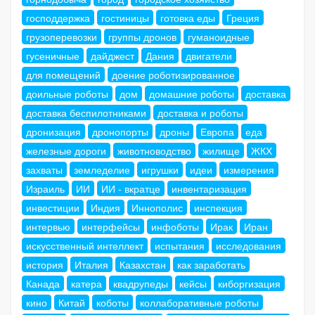
господдержка
гостиницы
готовка еды
Греция
грузоперевозки
группы дронов
гуманоидные
гусеничные
дайджест
Дания
двигатели
для помещений
доение роботизированное
доильные роботы
дом
домашние роботы
доставка
доставка беспилотниками
доставка и роботы
дронизация
дронопорты
дроны
Европа
еда
железные дороги
животноводство
жилище
ЖКХ
захваты
земледелие
игрушки
идеи
измерения
Израиль
ИИ
ИИ - вкратце
инвентаризация
инвестиции
Индия
Иннополис
инспекция
интервью
интерфейсы
инфоботы
Ирак
Иран
искусственный интеллект
испытания
исследования
история
Италия
Казахстан
как заработать
Канада
катера
квадрупеды
кейсы
киборгизация
кино
Китай
коботы
коллаборативные роботы