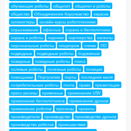
обучающие роботы
общепит
общепит и роботы
общество
Объединенное Королевство
окраска
октокоптеры
онлайн-курсы робототехники
опрыскивание
офисные
охрана и беспилотники
охрана и роботы
парники
партнерства
патенты
персональные роботы
пищепром
пляжи
ПО
подводные
подводные роботы
подземные
пожарные
пожарные роботы
поиск
полевые роботы
полезные роботы
полиция
помощники
Португалия
порты
последняя миля
потребительские роботы
почта
право
презентации
пресс-релизы
привязные
применение USV
применение беспилотников
применение дронов
применение роботов
прогнозы
проекты
производители
производство
производство дронов
производство роботов
происшествия