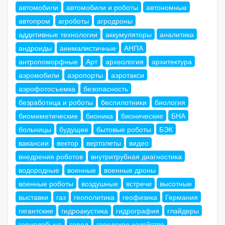
автомобили
автомобили и роботы
автономные
автопром
агроботы
агродроны
аддитивные технологии
аккумуляторы
аналитика
андроиды
анималистичные
АНПА
антропоморфные
Арт
археология
архитектура
аэромобили
аэропорты
аэротакси
аэрофотосъемка
безопасность
безработица и роботы
беспилотники
биология
биомиметические
бионика
бионические
БНА
больницы
будущее
бытовые роботы
БЭК
вакансии
вектор
вертолеты
видео
внедрения роботов
внутритрубная диагностика
водородные
военные
военные дроны
военные роботы
воздушные
встречи
высотные
выставки
газ
геополитика
геофизика
Германия
гигантские
гидроакустика
гидрография
глайдеры
горнодобыча
город
городское хозяйство