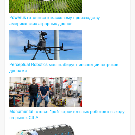
Powerus готовится к массовому производству
американских аграрных дронов
Perceptual Robotics масштабирует инспекции ветряков
дронами
Monumental готовит "рой" строительных роботов к выходу
на рынок США