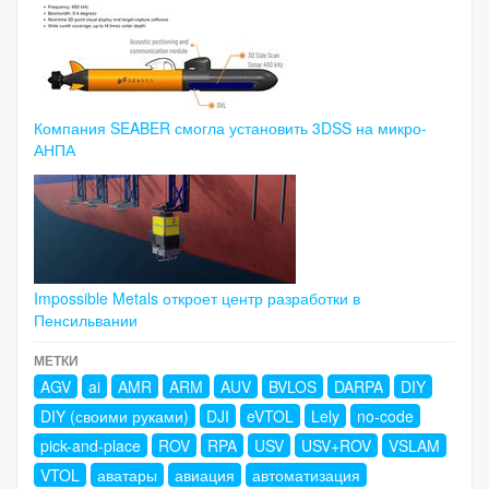
Компания SEABER смогла установить 3DSS на микро-
АНПА
Impossible Metals откроет центр разработки в
Пенсильвании
МЕТКИ
AGV
ai
AMR
ARM
AUV
BVLOS
DARPA
DIY
DIY (своими руками)
DJI
eVTOL
Lely
no-code
pick-and-place
ROV
RPA
USV
USV+ROV
VSLAM
VTOL
аватары
авиация
автоматизация