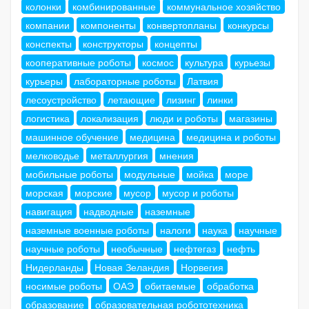
колонки
комбинированные
коммунальное хозяйство
компании
компоненты
конвертопланы
конкурсы
конспекты
конструкторы
концепты
кооперативные роботы
космос
культура
курьезы
курьеры
лабораторные роботы
Латвия
лесоустройство
летающие
лизинг
линки
логистика
локализация
люди и роботы
магазины
машинное обучение
медицина
медицина и роботы
мелководье
металлургия
мнения
мобильные роботы
модульные
мойка
море
морская
морские
мусор
мусор и роботы
навигация
надводные
наземные
наземные военные роботы
налоги
наука
научные
научные роботы
необычные
нефтегаз
нефть
Нидерланды
Новая Зеландия
Норвегия
носимые роботы
ОАЭ
обитаемые
обработка
образование
образовательная робототехника