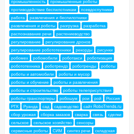
промышленность
промышленные роботы
противодействие беспилотникам
псевдоспутники
работа
развлечения и беспилотники
развлечения и роботы
разгрузка
разработка
распознавание речи
растениеводство
регулирование
регулирование дронов
регулирование робототехники
рекорды
рисунки
робомех
робомобили
роботакси
роботизация
робототехника
роботрендз
роботренды
роботы
роботы и автомобили
роботы и мусор
роботы и обучение
роботы и развлечения
роботы и строительство
роботы телеприсутствия
роботы-транспортеры
робошум
рои
рой
Россия
РТК
Руанда
сад
садоводство
сайт RoboTrends.ru
сбор урожая
сборка заказов
сварка
связь
сделки
сельское
сельское хозяйство
сенсоры
сервисные роботы
СИМ
синтез речи
складская