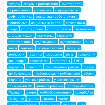
склады
склады и роботизация
смартроботы
соревнования
сортировка
сотрудничество
софт-роботика
социальная робототехника
социальные
социальные роботы
спецтехника
спорт
спорт и дроны
спорт и роботы
спутниковая
стандартизация
статистика
стратегии
строительство
судовождение
судостроение
США
такси
телеком
телеприсутствие
теплицы
теплосети
термины
терроризм
тесты
технологии
технопарки
техносказки
тилтроторы
ТНПА
торговля
транспорт
транспортные роботы
тренды
трубопроводы
трубопроводы и роботизация
уборка
Украина
уличные роботы
участники рынка
физический ИИ
финансирование
фотограмметрия
Франция
химия
хобби-беспилотники
ховербайки
Хождение
цифры
частоты
чатбот
шагающие роботы
Швейцария
Швеция
шоу