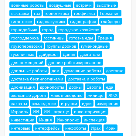
военные роботы
воздушные
встречи
высотные
выставки
газ
геополитика
геофизика
Германия
гигантские
гидроакустика
гидрография
глайдеры
горнодобыча
город
городское хозяйство
господдержка
гостиницы
готовка еды
Греция
грузоперевозки
группы дронов
гуманоидные
гусеничные
дайджест
Дания
двигатели
для помещений
доение роботизированное
доильные роботы
дом
домашние роботы
доставка
доставка беспилотниками
доставка и роботы
дронизация
дронопорты
дроны
Европа
еда
железные дороги
животноводство
жилище
ЖКХ
захваты
земледелие
игрушки
идеи
измерения
Израиль
ИИ
ИИ - вкратце
инвентаризация
инвестиции
Индия
Иннополис
инспекция
интервью
интерфейсы
инфоботы
Ирак
Иран
искусственный интеллект
испытания
исследования