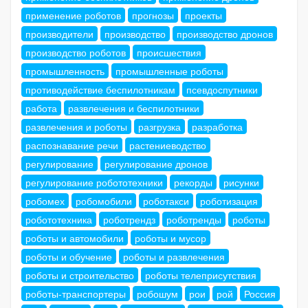
применение роботов
прогнозы
проекты
производители
производство
производство дронов
производство роботов
происшествия
промышленность
промышленные роботы
противодействие беспилотникам
псевдоспутники
работа
развлечения и беспилотники
развлечения и роботы
разгрузка
разработка
распознавание речи
растениеводство
регулирование
регулирование дронов
регулирование робототехники
рекорды
рисунки
робомех
робомобили
роботакси
роботизация
робототехника
роботрендз
роботренды
роботы
роботы и автомобили
роботы и мусор
роботы и обучение
роботы и развлечения
роботы и строительство
роботы телеприсутствия
роботы-транспортеры
робошум
рои
рой
Россия