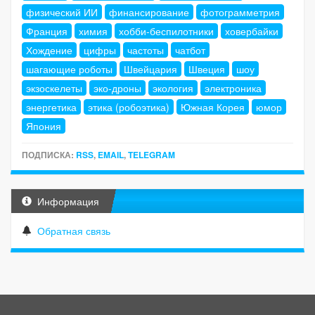
физический ИИ
финансирование
фотограмметрия
Франция
химия
хобби-беспилотники
ховербайки
Хождение
цифры
частоты
чатбот
шагающие роботы
Швейцария
Швеция
шоу
экзоскелеты
эко-дроны
экология
электроника
энергетика
этика (робоэтика)
Южная Корея
юмор
Япония
ПОДПИСКА:
RSS
,
EMAIL
,
TELEGRAM
Информация
Обратная связь