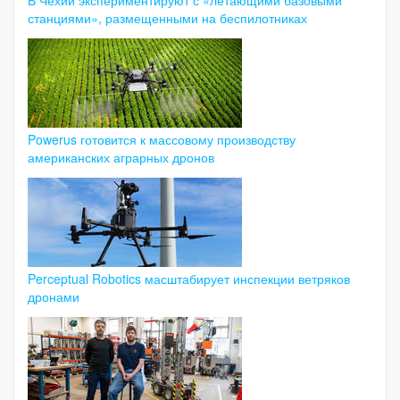
станциями», размещенными на беспилотниках
Powerus готовится к массовому производству
американских аграрных дронов
Perceptual Robotics масштабирует инспекции ветряков
дронами