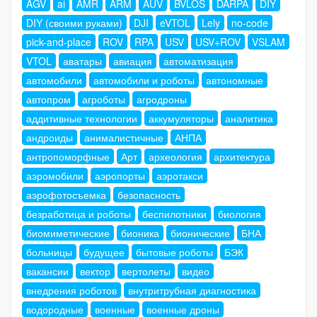
AGV
ai
AMR
ARM
AUV
BVLOS
DARPA
DIY
DIY (своими руками)
DJI
eVTOL
Lely
no-code
pick-and-place
ROV
RPA
USV
USV+ROV
VSLAM
VTOL
аватары
авиация
автоматизация
автомобили
автомобили и роботы
автономные
автопром
агроботы
агродроны
аддитивные технологии
аккумуляторы
аналитика
андроиды
анималистичные
АНПА
антропоморфные
Арт
археология
архитектура
аэромобили
аэропорты
аэротакси
аэрофотосъемка
безопасность
безработица и роботы
беспилотники
биология
биомиметические
бионика
бионические
БНА
больницы
будущее
бытовые роботы
БЭК
вакансии
вектор
вертолеты
видео
внедрения роботов
внутритрубная диагностика
водородные
военные
военные дроны