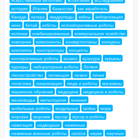
история
Италия
Казахстан
как заработать
Канада
катера
квадрупеды
кейсы
киборгизация
кино
Китай
коботы
коллаборативные роботы
колонки
комбинированные
коммунальное хозяйство
компании
компоненты
конвертопланы
конкурсы
конспекты
конструкторы
концепты
кооперативные роботы
космос
культура
курьезы
курьеры
лабораторные роботы
Латвия
лесоустройство
летающие
лизинг
линки
логистика
локализация
люди и роботы
магазины
машинное обучение
медицина
медицина и роботы
мелководье
металлургия
мнения
мобильные роботы
модульные
мойка
море
морская
морские
мусор
мусор и роботы
навигация
надводные
наземные
наземные военные роботы
налоги
наука
научные