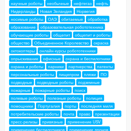
научные роботы
необычные
нефтегаз
нефть
Нидерланды
Новая Зеландия
Норвегия
носимые роботы
ОАЭ
обитаемые
обработка
образование
образовательная робототехника
обучающие роботы
общепит
общепит и роботы
общество
Объединенное Королевство
окраска
октокоптеры
онлайн-курсы робототехники
опрыскивание
офисные
охрана и беспилотники
охрана и роботы
парники
партнерства
патенты
персональные роботы
пищепром
пляжи
ПО
подводные
подводные роботы
подземные
пожарные
пожарные роботы
поиск
полевые роботы
полезные роботы
полиция
помощники
Португалия
порты
последняя миля
потребительские роботы
почта
право
презентации
пресс-релизы
привязные
применение USV
применение беспилотников
применение дронов