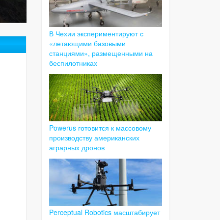
В Чехии экспериментируют с
«летающими базовыми
станциями», размещенными на
беспилотниках
Powerus готовится к массовому
производству американских
аграрных дронов
Perceptual Robotics масштабирует