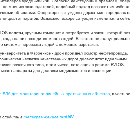
 ритейлеров вроде Amazon. Согласно действующим правилам, опер
- по мнению законодателей, подобный подход позволит им избежа
личными объектами. Операторы вынуждены держаться в пределах 
отенциал аппаратов. Возможно, вскоре ситуация изменится, а сейч
LOS-полеты, крупным компаниям потребуется и закон, который по
 когда на них находится много людей. Без этого не станут реально
 но системы перевозки людей с помощью аэротакси.
университета в Фэрбенксе - дрон произвел осмотр нефтепровода,
 хроническая нехватка качественных дорог делают штат идеальным
иков различного типа, в том числе, летающих в режиме BVLOS.
тывает аппараты для доставки медикаментов и инспекции
е БЛА для мониторинга линейных протяженных объектов
, в частнос
о следить в
телеграм-канале proUAV