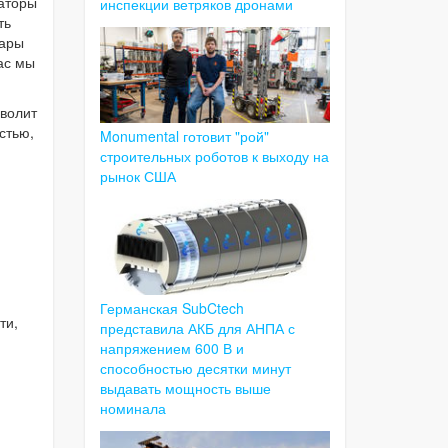
аторы
инспекции ветряков дронами
ть
пары
ас мы
зволит
стью,
Monumental готовит "рой"
строительных роботов к выходу на
рынок США
Германская SubCtech
ти,
представила АКБ для АНПА с
напряжением 600 В и
способностью десятки минут
выдавать мощность выше
номинала