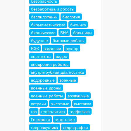
безопасность
безработица и роботы
беспилотники
биология
биомиметические
бионика
бионические
БНА
больницы
будущее
бытовые роботы
БЭК
вакансии
вектор
вертолеты
видео
внедрения роботов
внутритрубная диагностика
водородные
военные
военные дроны
военные роботы
воздушные
встречи
высотные
выставки
газ
геополитика
геофизика
Германия
гигантские
гидроакустика
гидрография