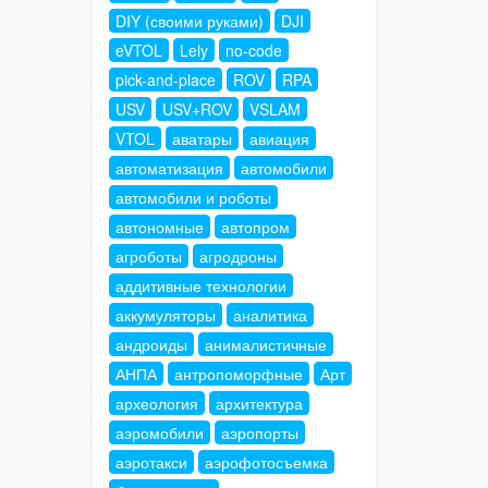
DIY (своими руками)
DJI
eVTOL
Lely
no-code
pick-and-place
ROV
RPA
USV
USV+ROV
VSLAM
VTOL
аватары
авиация
автоматизация
автомобили
автомобили и роботы
автономные
автопром
агроботы
агродроны
аддитивные технологии
аккумуляторы
аналитика
андроиды
анималистичные
АНПА
антропоморфные
Арт
археология
архитектура
аэромобили
аэропорты
аэротакси
аэрофотосъемка