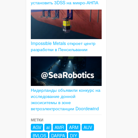
установить 3DSS на микро-АНПА
Impossible Metals откроет центр
разработки в Пенсильвании
Нидерланды объявили конкурс на
исследование донной
экосиситемы в зоне
ветроэлектростанции Doordewind
МЕТКИ
AGV
ai
AMR
ARM
AUV
BVLOS
DARPA
DIY