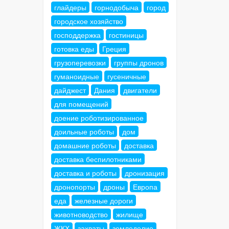
глайдеры
горнодобыча
город
городское хозяйство
господдержка
гостиницы
готовка еды
Греция
грузоперевозки
группы дронов
гуманоидные
гусеничные
дайджест
Дания
двигатели
для помещений
доение роботизированное
доильные роботы
дом
домашние роботы
доставка
доставка беспилотниками
доставка и роботы
дронизация
дронопорты
дроны
Европа
еда
железные дороги
животноводство
жилище
ЖКХ
захваты
земледелие