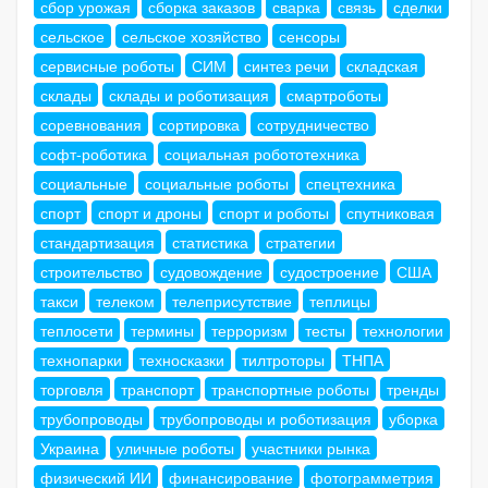
сбор урожая
сборка заказов
сварка
связь
сделки
сельское
сельское хозяйство
сенсоры
сервисные роботы
СИМ
синтез речи
складская
склады
склады и роботизация
смартроботы
соревнования
сортировка
сотрудничество
софт-роботика
социальная робототехника
социальные
социальные роботы
спецтехника
спорт
спорт и дроны
спорт и роботы
спутниковая
стандартизация
статистика
стратегии
строительство
судовождение
судостроение
США
такси
телеком
телеприсутствие
теплицы
теплосети
термины
терроризм
тесты
технологии
технопарки
техносказки
тилтроторы
ТНПА
торговля
транспорт
транспортные роботы
тренды
трубопроводы
трубопроводы и роботизация
уборка
Украина
уличные роботы
участники рынка
физический ИИ
финансирование
фотограмметрия