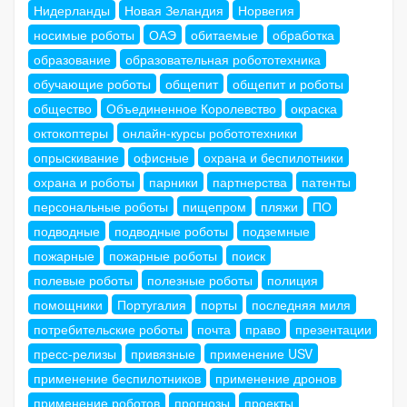
Нидерланды
Новая Зеландия
Норвегия
носимые роботы
ОАЭ
обитаемые
обработка
образование
образовательная робототехника
обучающие роботы
общепит
общепит и роботы
общество
Объединенное Королевство
окраска
октокоптеры
онлайн-курсы робототехники
опрыскивание
офисные
охрана и беспилотники
охрана и роботы
парники
партнерства
патенты
персональные роботы
пищепром
пляжи
ПО
подводные
подводные роботы
подземные
пожарные
пожарные роботы
поиск
полевые роботы
полезные роботы
полиция
помощники
Португалия
порты
последняя миля
потребительские роботы
почта
право
презентации
пресс-релизы
привязные
применение USV
применение беспилотников
применение дронов
применение роботов
прогнозы
проекты