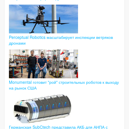
Perceptual Robotics масштабирует инспекции ветряков
дронами
Monumental готовит "рой" строительных роботов к выходу
на рынок США
Германская SubCtech представила АКБ для АНПА с