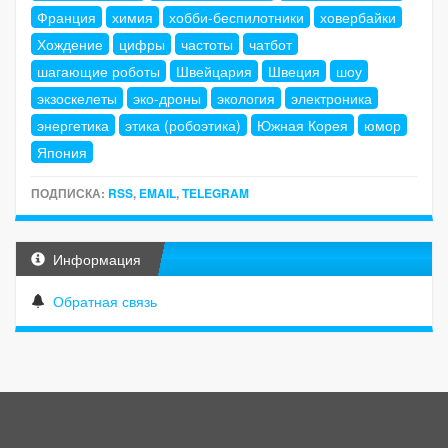
Франция
химия
хобби-беспилотники
ховербайки
Хождение
цифры
частоты
чатбот
шагающие роботы
Швейцария
Швеция
шоу
экзоскелеты
эко-дроны
экология
электроника
энергетика
этика (робоэтика)
Южная Корея
юмор
Япония
ПОДПИСКА:
RSS
,
EMAIL
,
TELEGRAM
Информация
Обратная связь