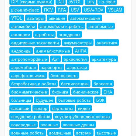
DIY (своими руками)
DJI
eVTOL
Lely
no-code
pick-and-place
ROV
RPA
USV
USV+ROV
VSLAM
VTOL
аватары
авиация
автоматизация
автомобили
автомобили и роботы
автономные
автопром
агроботы
агродроны
аддитивные технологии
аккумуляторы
аналитика
андроиды
анималистичные
АНПА
антропоморфные
Арт
археология
архитектура
аэромобили
аэропорты
аэротакси
аэрофотосъемка
безопасность
безработица и роботы
беспилотники
биология
биомиметические
бионика
бионические
БНА
больницы
будущее
бытовые роботы
БЭК
вакансии
вектор
вертолеты
видео
внедрения роботов
внутритрубная диагностика
водородные
военные
военные дроны
военные роботы
воздушные
встречи
высотные