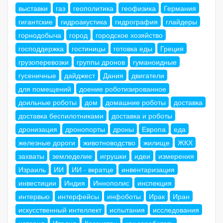
выставки
газ
геополитика
геофизика
Германия
гигантские
гидроакустика
гидрография
глайдеры
горнодобыча
город
городское хозяйство
господдержка
гостиницы
готовка еды
Греция
грузоперевозки
группы дронов
гуманоидные
гусеничные
дайджест
Дания
двигатели
для помещений
доение роботизированное
доильные роботы
дом
домашние роботы
доставка
доставка беспилотниками
доставка и роботы
дронизация
дронопорты
дроны
Европа
еда
железные дороги
животноводство
жилище
ЖКХ
захваты
земледелие
игрушки
идеи
измерения
Израиль
ИИ
ИИ - вкратце
инвентаризация
инвестиции
Индия
Иннополис
инспекция
интервью
интерфейсы
инфоботы
Ирак
Иран
искусственный интеллект
испытания
исследования
история
Италия
Казахстан
как заработать