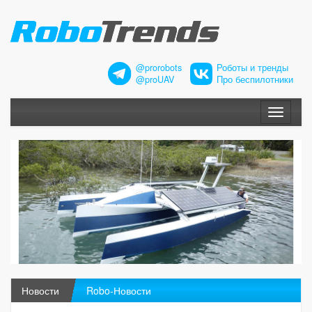
@prorobots
Роботы и тренды
@proUAV
Про беспилотники
Меню
Новости
Robo-Новости