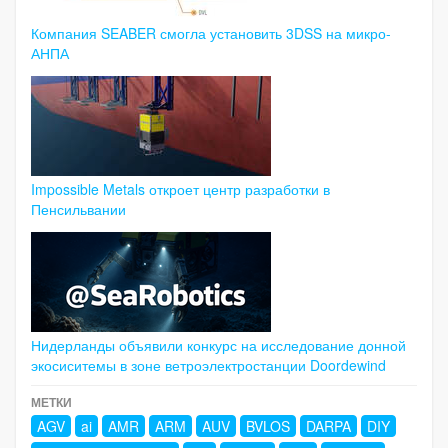
Компания SEABER смогла установить 3DSS на микро-
АНПА
Impossible Metals откроет центр разработки в
Пенсильвании
Нидерланды объявили конкурс на исследование донной
экосиситемы в зоне ветроэлектростанции Doordewind
МЕТКИ
AGV
ai
AMR
ARM
AUV
BVLOS
DARPA
DIY