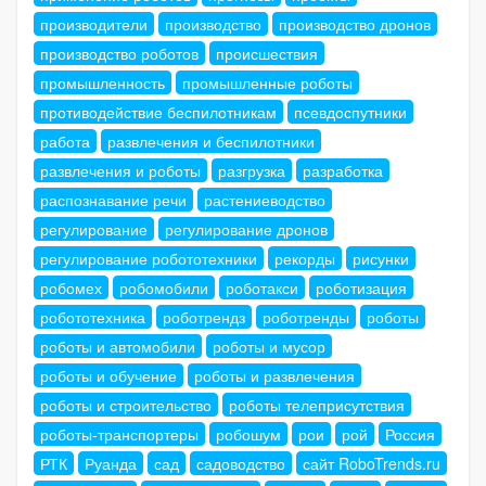
производители
производство
производство дронов
производство роботов
происшествия
промышленность
промышленные роботы
противодействие беспилотникам
псевдоспутники
работа
развлечения и беспилотники
развлечения и роботы
разгрузка
разработка
распознавание речи
растениеводство
регулирование
регулирование дронов
регулирование робототехники
рекорды
рисунки
робомех
робомобили
роботакси
роботизация
робототехника
роботрендз
роботренды
роботы
роботы и автомобили
роботы и мусор
роботы и обучение
роботы и развлечения
роботы и строительство
роботы телеприсутствия
роботы-транспортеры
робошум
рои
рой
Россия
РТК
Руанда
сад
садоводство
сайт RoboTrends.ru