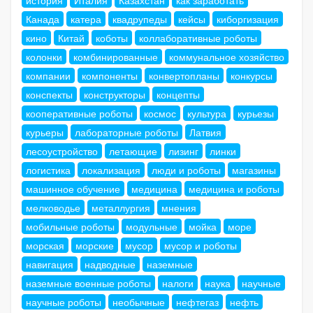
Канада
катера
квадрупеды
кейсы
киборгизация
кино
Китай
коботы
коллаборативные роботы
колонки
комбинированные
коммунальное хозяйство
компании
компоненты
конвертопланы
конкурсы
конспекты
конструкторы
концепты
кооперативные роботы
космос
культура
курьезы
курьеры
лабораторные роботы
Латвия
лесоустройство
летающие
лизинг
линки
логистика
локализация
люди и роботы
магазины
машинное обучение
медицина
медицина и роботы
мелководье
металлургия
мнения
мобильные роботы
модульные
мойка
море
морская
морские
мусор
мусор и роботы
навигация
надводные
наземные
наземные военные роботы
налоги
наука
научные
научные роботы
необычные
нефтегаз
нефть