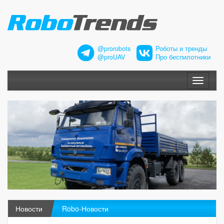
@prorobots
Роботы и тренды
@proUAV
Про беспилотники
Меню
Новости
Robo-Новости