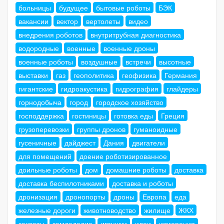
больницы
будущее
бытовые роботы
БЭК
вакансии
вектор
вертолеты
видео
внедрения роботов
внутритрубная диагностика
водородные
военные
военные дроны
военные роботы
воздушные
встречи
высотные
выставки
газ
геополитика
геофизика
Германия
гигантские
гидроакустика
гидрография
глайдеры
горнодобыча
город
городское хозяйство
господдержка
гостиницы
готовка еды
Греция
грузоперевозки
группы дронов
гуманоидные
гусеничные
дайджест
Дания
двигатели
для помещений
доение роботизированное
доильные роботы
дом
домашние роботы
доставка
доставка беспилотниками
доставка и роботы
дронизация
дронопорты
дроны
Европа
еда
железные дороги
животноводство
жилище
ЖКХ
захваты
земледелие
игрушки
идеи
измерения