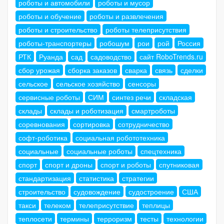
роботы и автомобили
роботы и мусор
роботы и обучение
роботы и развлечения
роботы и строительство
роботы телеприсутствия
роботы-транспортеры
робошум
рои
рой
Россия
РТК
Руанда
сад
садоводство
сайт RoboTrends.ru
сбор урожая
сборка заказов
сварка
связь
сделки
сельское
сельское хозяйство
сенсоры
сервисные роботы
СИМ
синтез речи
складская
склады
склады и роботизация
смартроботы
соревнования
сортировка
сотрудничество
софт-роботика
социальная робототехника
социальные
социальные роботы
спецтехника
спорт
спорт и дроны
спорт и роботы
спутниковая
стандартизация
статистика
стратегии
строительство
судовождение
судостроение
США
такси
телеком
телеприсутствие
теплицы
теплосети
термины
терроризм
тесты
технологии