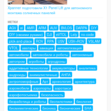
Xpanner подготовили X1 Panel Lift для автономного
монтажа солнечных панелей
МЕТКИ
AGV
ai
AMR
ARM
AUV
BVLOS
DARPA
DIY
DIY (своими руками)
DJI
eVTOL
Lely
no-code
pick-and-place
ROV
RPA
USV
USV+ROV
VSLAM
VTOL
аватары
авиация
автоматизация
автомобили
автомобили и роботы
автономные
автопром
агроботы
агродроны
аддитивные технологии
аккумуляторы
аналитика
андроиды
анималистичные
АНПА
антропоморфные
Арт
археология
архитектура
аэромобили
аэропорты
аэротакси
аэрофотосъемка
безопасность
безработица и роботы
беспилотники
биология
биомиметические
бионика
бионические
БНА