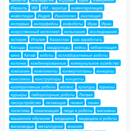
Израиль
ИИ
ИИ - вкратце
инвентаризация
инвестиции
Индия
Иннополис
инспекция
интервью
интерфейсы
инфоботы
Ирак
Иран
искусственный интеллект
испытания
исследования
история
Италия
Казахстан
как заработать
Канада
катера
квадрупеды
кейсы
киборгизация
кино
Китай
коботы
коллаборативные роботы
колонки
комбинированные
коммунальное хозяйство
компании
компоненты
конвертопланы
конкурсы
конспекты
конструкторы
концепты
кооперативные роботы
космос
культура
курьезы
курьеры
лабораторные роботы
Латвия
лесоустройство
летающие
лизинг
линки
логистика
локализация
люди и роботы
магазины
машинное обучение
медицина
медицина и роботы
мелководье
металлургия
мнения