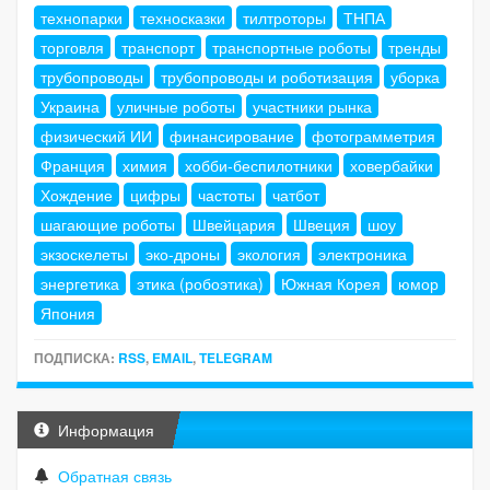
технопарки
техносказки
тилтроторы
ТНПА
торговля
транспорт
транспортные роботы
тренды
трубопроводы
трубопроводы и роботизация
уборка
Украина
уличные роботы
участники рынка
физический ИИ
финансирование
фотограмметрия
Франция
химия
хобби-беспилотники
ховербайки
Хождение
цифры
частоты
чатбот
шагающие роботы
Швейцария
Швеция
шоу
экзоскелеты
эко-дроны
экология
электроника
энергетика
этика (робоэтика)
Южная Корея
юмор
Япония
ПОДПИСКА:
RSS
,
EMAIL
,
TELEGRAM
Информация
Обратная связь