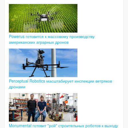
Powerus готовится к массовому производству
американских аграрных дронов
Perceptual Robotics масштабирует инспекции ветряков
дронами
Monumental готовит "рой" строительных роботов к выходу