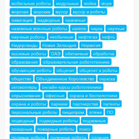
мобильные роботы
модульные
мойка
море
морская
морские
мусор
мусор и роботы
навигация
надводные
наземные
наземные военные роботы
налоги
наука
научные
научные роботы
необычные
нефтегаз
нефть
Нидерланды
Новая Зеландия
Норвегия
носимые роботы
ОАЭ
обитаемые
обработка
образование
образовательная робототехника
обучающие роботы
общепит
общепит и роботы
общество
Объединенное Королевство
окраска
октокоптеры
онлайн-курсы робототехники
опрыскивание
офисные
охрана и беспилотники
охрана и роботы
парники
партнерства
патенты
персональные роботы
пищепром
пляжи
ПО
подводные
подводные роботы
подземные
пожарные
пожарные роботы
поиск
полевые роботы
полезные роботы
полиция