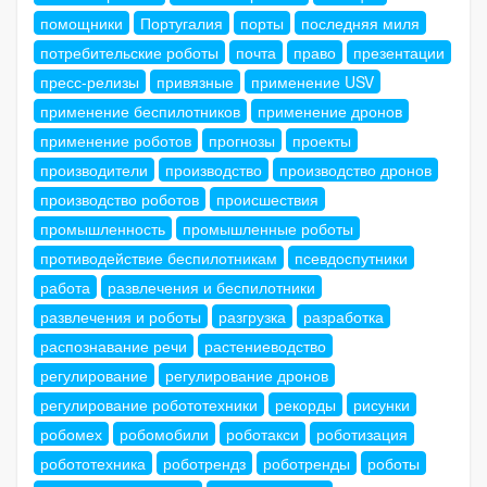
помощники
Португалия
порты
последняя миля
потребительские роботы
почта
право
презентации
пресс-релизы
привязные
применение USV
применение беспилотников
применение дронов
применение роботов
прогнозы
проекты
производители
производство
производство дронов
производство роботов
происшествия
промышленность
промышленные роботы
противодействие беспилотникам
псевдоспутники
работа
развлечения и беспилотники
развлечения и роботы
разгрузка
разработка
распознавание речи
растениеводство
регулирование
регулирование дронов
регулирование робототехники
рекорды
рисунки
робомех
робомобили
роботакси
роботизация
робототехника
роботрендз
роботренды
роботы