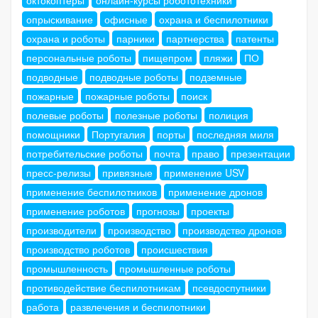
опрыскивание
офисные
охрана и беспилотники
охрана и роботы
парники
партнерства
патенты
персональные роботы
пищепром
пляжи
ПО
подводные
подводные роботы
подземные
пожарные
пожарные роботы
поиск
полевые роботы
полезные роботы
полиция
помощники
Португалия
порты
последняя миля
потребительские роботы
почта
право
презентации
пресс-релизы
привязные
применение USV
применение беспилотников
применение дронов
применение роботов
прогнозы
проекты
производители
производство
производство дронов
производство роботов
происшествия
промышленность
промышленные роботы
противодействие беспилотникам
псевдоспутники
работа
развлечения и беспилотники