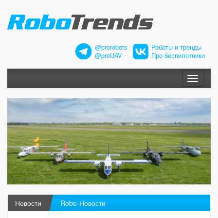
@prorobots
Роботы и тренды
@proUAV
Про беспилотники
Меню
Новости
Robo-Новости