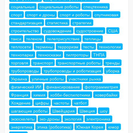
социальные
социальные роботы
спецтехника
спорт
спорт и дроны
спорт и роботы
спутниковая
стандартизация
статистика
стратегии
строительство
судовождение
судостроение
США
такси
телеком
телеприсутствие
теплицы
теплосети
термины
терроризм
тесты
технологии
технопарки
техносказки
тилтроторы
ТНПА
торговля
транспорт
транспортные роботы
тренды
трубопроводы
трубопроводы и роботизация
уборка
Украина
уличные роботы
участники рынка
физический ИИ
финансирование
фотограмметрия
Франция
химия
хобби-беспилотники
ховербайки
Хождение
цифры
частоты
чатбот
шагающие роботы
Швейцария
Швеция
шоу
экзоскелеты
эко-дроны
экология
электроника
энергетика
этика (робоэтика)
Южная Корея
юмор