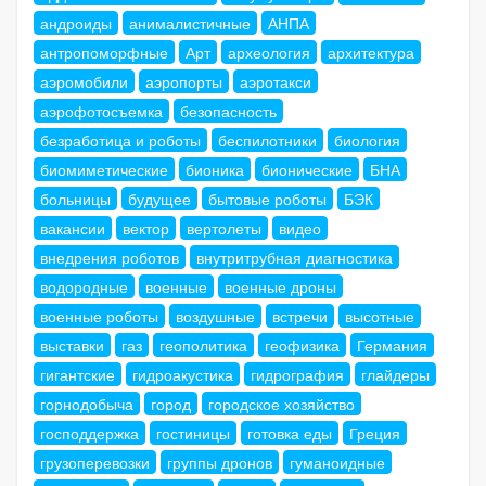
андроиды
анималистичные
АНПА
антропоморфные
Арт
археология
архитектура
аэромобили
аэропорты
аэротакси
аэрофотосъемка
безопасность
безработица и роботы
беспилотники
биология
биомиметические
бионика
бионические
БНА
больницы
будущее
бытовые роботы
БЭК
вакансии
вектор
вертолеты
видео
внедрения роботов
внутритрубная диагностика
водородные
военные
военные дроны
военные роботы
воздушные
встречи
высотные
выставки
газ
геополитика
геофизика
Германия
гигантские
гидроакустика
гидрография
глайдеры
горнодобыча
город
городское хозяйство
господдержка
гостиницы
готовка еды
Греция
грузоперевозки
группы дронов
гуманоидные