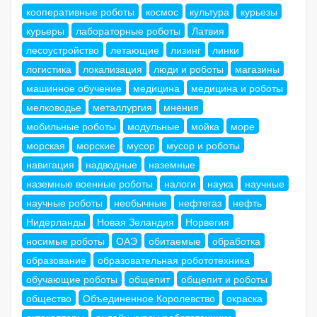
кооперативные роботы
космос
культура
курьезы
курьеры
лабораторные роботы
Латвия
лесоустройство
летающие
лизинг
линки
логистика
локализация
люди и роботы
магазины
машинное обучение
медицина
медицина и роботы
мелководье
металлургия
мнения
мобильные роботы
модульные
мойка
море
морская
морские
мусор
мусор и роботы
навигация
надводные
наземные
наземные военные роботы
налоги
наука
научные
научные роботы
необычные
нефтегаз
нефть
Нидерланды
Новая Зеландия
Норвегия
носимые роботы
ОАЭ
обитаемые
обработка
образование
образовательная робототехника
обучающие роботы
общепит
общепит и роботы
общество
Объединенное Королевство
окраска
октокоптеры
онлайн-курсы робототехники