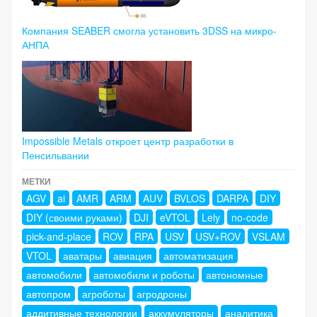
Компания SEABER смогла установить 3DSS на микро-
АНПА
Impossible Metals откроет центр разработки в
Пенсильвании
МЕТКИ
AGV
ai
AMR
ARM
AUV
BVLOS
DARPA
DIY
DIY (своими руками)
DJI
eVTOL
Lely
no-code
pick-and-place
ROV
RPA
USV
USV+ROV
VSLAM
VTOL
аватары
авиация
автоматизация
автомобили
автомобили и роботы
автономные
автопром
агроботы
агродроны
аддитивные технологии
аккумуляторы
аналитика