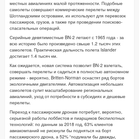
местных авиалиниях малой протяженности. Подобные
самолеты совершают коммерческие перелеты между
Шотландскими островами, их используют для перевозок
пассажиров, грузов, а также при проведении поисково-
спасательных операций.
Серийные девятиместные BN-2 летают с 1965 года - за
всю историю было произведено свыше 1.2 тысяч этих
самолетов. Практическая дальность полета Islander
достигает 1.4 тысяч км.
Как ожидается, новая система позволит BN-2 взлетать,
совершать перелеты и садиться в полностью автономном
режиме - вероятно, Britten-Norman оснастят ряд бортов
экологичными двигателями. Автоматизация небольших
самолетов сулит масштабирование региональных
авиалиний, уход от потребности в субсидиях и дешевые
перелеты.
Переход к пассажирским дронам потребует, вероятно,
серьезной работы лоббистов и пиарщиков беспилотных
технологий: по данным за 2018 год, 63% клиентов
авиакомпаний не рискнули бы подняться на борт
пассажирского дрона, а 52% “подумали бы дважды,