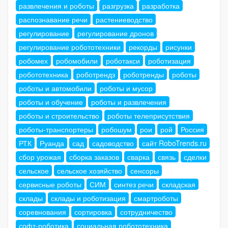
развлечения и роботы
разгрузка
разработка
распознавание речи
растениеводство
регулирование
регулирование дронов
регулирование робототехники
рекорды
рисунки
робомех
робомобили
роботакси
роботизация
робототехника
роботрендз
роботренды
роботы
роботы и автомобили
роботы и мусор
роботы и обучение
роботы и развлечения
роботы и строительство
роботы телеприсутствия
роботы-транспортеры
робошум
рои
рой
Россия
РТК
Руанда
сад
садоводство
сайт RoboTrends.ru
сбор урожая
сборка заказов
сварка
связь
сделки
сельское
сельское хозяйство
сенсоры
сервисные роботы
СИМ
синтез речи
складская
склады
склады и роботизация
смартроботы
соревнования
сортировка
сотрудничество
софт-роботика
социальная робототехника