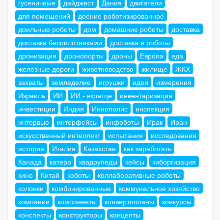
гусеничные
дайджест
Дания
двигатели
для помещений
доение роботизированное
доильные роботы
дом
домашние роботы
доставка
доставка беспилотниками
доставка и роботы
дронизация
дронопорты
дроны
Европа
еда
железные дороги
животноводство
жилище
ЖКХ
захваты
земледелие
игрушки
идеи
измерения
Израиль
ИИ
ИИ - вкратце
инвентаризация
инвестиции
Индия
Иннополис
инспекция
интервью
интерфейсы
инфоботы
Ирак
Иран
искусственный интеллект
испытания
исследования
история
Италия
Казахстан
как заработать
Канада
катера
квадрупеды
кейсы
киборгизация
кино
Китай
коботы
коллаборативные роботы
колонки
комбинированные
коммунальное хозяйство
компании
компоненты
конвертопланы
конкурсы
конспекты
конструкторы
концепты