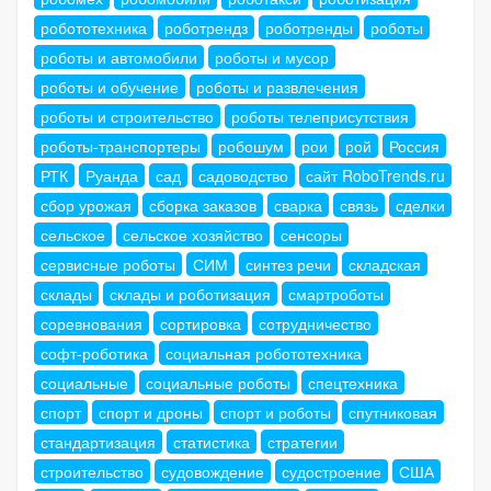
робототехника
роботрендз
роботренды
роботы
роботы и автомобили
роботы и мусор
роботы и обучение
роботы и развлечения
роботы и строительство
роботы телеприсутствия
роботы-транспортеры
робошум
рои
рой
Россия
РТК
Руанда
сад
садоводство
сайт RoboTrends.ru
сбор урожая
сборка заказов
сварка
связь
сделки
сельское
сельское хозяйство
сенсоры
сервисные роботы
СИМ
синтез речи
складская
склады
склады и роботизация
смартроботы
соревнования
сортировка
сотрудничество
софт-роботика
социальная робототехника
социальные
социальные роботы
спецтехника
спорт
спорт и дроны
спорт и роботы
спутниковая
стандартизация
статистика
стратегии
строительство
судовождение
судостроение
США