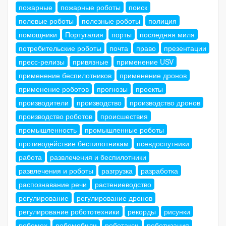
пожарные
пожарные роботы
поиск
полевые роботы
полезные роботы
полиция
помощники
Португалия
порты
последняя миля
потребительские роботы
почта
право
презентации
пресс-релизы
привязные
применение USV
применение беспилотников
применение дронов
применение роботов
прогнозы
проекты
производители
производство
производство дронов
производство роботов
происшествия
промышленность
промышленные роботы
противодействие беспилотникам
псевдоспутники
работа
развлечения и беспилотники
развлечения и роботы
разгрузка
разработка
распознавание речи
растениеводство
регулирование
регулирование дронов
регулирование робототехники
рекорды
рисунки
робомех
робомобили
роботакси
роботизация