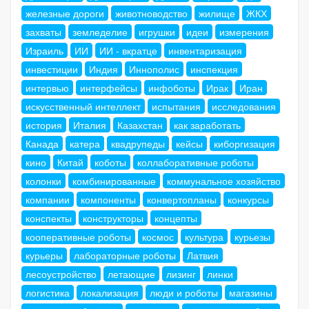
железные дороги
животноводство
жилище
ЖКХ
захваты
земледелие
игрушки
идеи
измерения
Израиль
ИИ
ИИ - вкратце
инвентаризация
инвестиции
Индия
Иннополис
инспекция
интервью
интерфейсы
инфоботы
Ирак
Иран
искусственный интеллект
испытания
исследования
история
Италия
Казахстан
как заработать
Канада
катера
квадрупеды
кейсы
киборгизация
кино
Китай
коботы
коллаборативные роботы
колонки
комбинированные
коммунальное хозяйство
компании
компоненты
конвертопланы
конкурсы
конспекты
конструкторы
концепты
кооперативные роботы
космос
культура
курьезы
курьеры
лабораторные роботы
Латвия
лесоустройство
летающие
лизинг
линки
логистика
локализация
люди и роботы
магазины