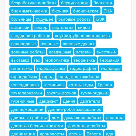
безработица и роботы
беспилотники
биология
биомиметические
бионика
бионические
БНА
больницы
будущее
бытовые роботы
БЭК
вакансии
вектор
вертолеты
видео
внедрения роботов
внутритрубная диагностика
водородные
военные
военные дроны
военные роботы
воздушные
встречи
высотные
выставки
газ
геополитика
геофизика
Германия
гигантские
гидроакустика
гидрография
глайдеры
горнодобыча
город
городское хозяйство
господдержка
гостиницы
готовка еды
Греция
грузоперевозки
группы дронов
гуманоидные
гусеничные
дайджест
Дания
двигатели
для помещений
доение роботизированное
доильные роботы
дом
домашние роботы
доставка
доставка беспилотниками
доставка и роботы
дронизация
дронопорты
дроны
Европа
еда