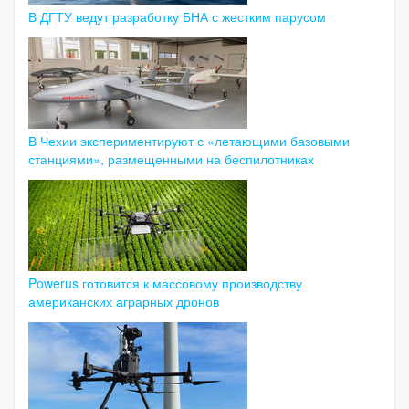
В ДГТУ ведут разработку БНА с жестким парусом
В Чехии экспериментируют с «летающими базовыми
станциями», размещенными на беспилотниках
Powerus готовится к массовому производству
американских аграрных дронов