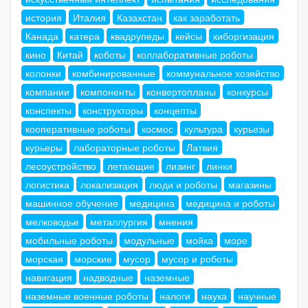
история
Италия
Казахстан
как заработать
Канада
катера
квадрупеды
кейсы
киборгизация
кино
Китай
коботы
коллаборативные роботы
колонки
комбинированные
коммунальное хозяйство
компании
компоненты
конвертопланы
конкурсы
конспекты
конструкторы
концепты
кооперативные роботы
космос
культура
курьезы
курьеры
лабораторные роботы
Латвия
лесоустройство
летающие
лизинг
линки
логистика
локализация
люди и роботы
магазины
машинное обучение
медицина
медицина и роботы
мелководье
металлургия
мнения
мобильные роботы
модульные
мойка
море
морская
морские
мусор
мусор и роботы
навигация
надводные
наземные
наземные военные роботы
налоги
наука
научные