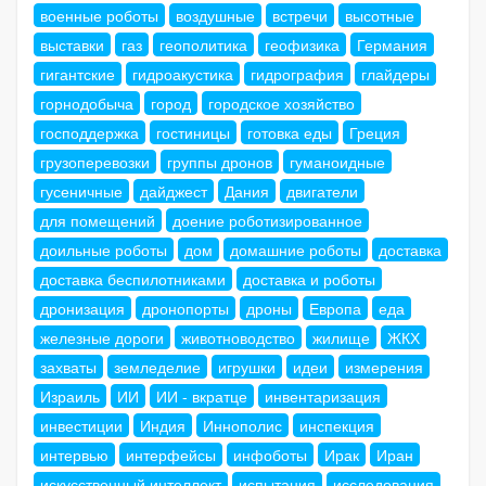
военные роботы
воздушные
встречи
высотные
выставки
газ
геополитика
геофизика
Германия
гигантские
гидроакустика
гидрография
глайдеры
горнодобыча
город
городское хозяйство
господдержка
гостиницы
готовка еды
Греция
грузоперевозки
группы дронов
гуманоидные
гусеничные
дайджест
Дания
двигатели
для помещений
доение роботизированное
доильные роботы
дом
домашние роботы
доставка
доставка беспилотниками
доставка и роботы
дронизация
дронопорты
дроны
Европа
еда
железные дороги
животноводство
жилище
ЖКХ
захваты
земледелие
игрушки
идеи
измерения
Израиль
ИИ
ИИ - вкратце
инвентаризация
инвестиции
Индия
Иннополис
инспекция
интервью
интерфейсы
инфоботы
Ирак
Иран
искусственный интеллект
испытания
исследования