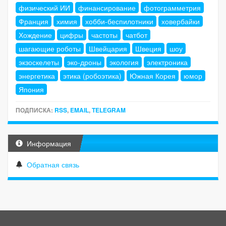
физический ИИ
финансирование
фотограмметрия
Франция
химия
хобби-беспилотники
ховербайки
Хождение
цифры
частоты
чатбот
шагающие роботы
Швейцария
Швеция
шоу
экзоскелеты
эко-дроны
экология
электроника
энергетика
этика (робоэтика)
Южная Корея
юмор
Япония
ПОДПИСКА:
RSS
,
EMAIL
,
TELEGRAM
Информация
Обратная связь