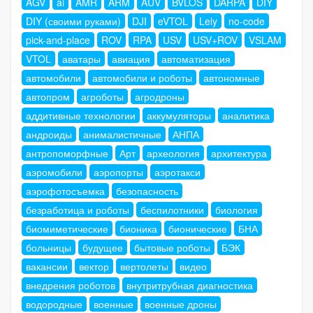
AGV
ai
AMR
ARM
AUV
BVLOS
DARPA
DIY
DIY (своими руками)
DJI
eVTOL
Lely
no-code
pick-and-place
ROV
RPA
USV
USV+ROV
VSLAM
VTOL
аватары
авиация
автоматизация
автомобили
автомобили и роботы
автономные
автопром
агроботы
агродроны
аддитивные технологии
аккумуляторы
аналитика
андроиды
анималистичные
АНПА
антропоморфные
Арт
археология
архитектура
аэромобили
аэропорты
аэротакси
аэрофотосъемка
безопасность
безработица и роботы
беспилотники
биология
биомиметические
бионика
бионические
БНА
больницы
будущее
бытовые роботы
БЭК
вакансии
вектор
вертолеты
видео
внедрения роботов
внутритрубная диагностика
водородные
военные
военные дроны