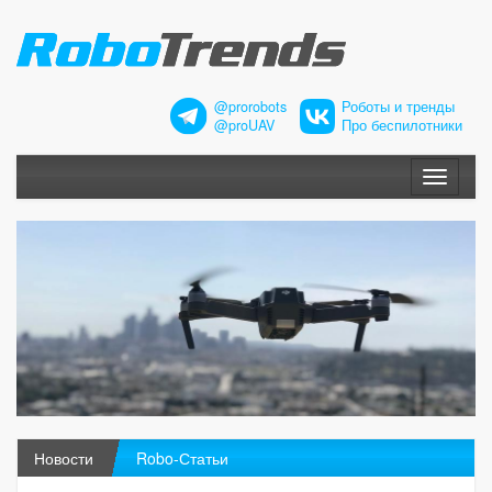
@prorobots
Роботы и тренды
@proUAV
Про беспилотники
Меню
Новости
Robo-Статьи