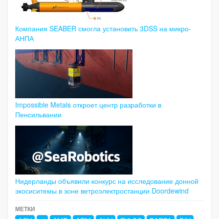
Компания SEABER смогла установить 3DSS на микро-
АНПА
Impossible Metals откроет центр разработки в
Пенсильвании
Нидерланды объявили конкурс на исследование донной
экосиситемы в зоне ветроэлектростанции Doordewind
МЕТКИ