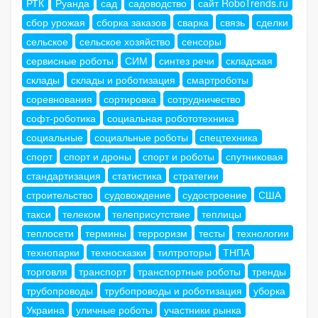
РТК
Руанда
сад
садоводство
сайт RoboTrends.ru
сбор урожая
сборка заказов
сварка
связь
сделки
сельское
сельское хозяйство
сенсоры
сервисные роботы
СИМ
синтез речи
складская
склады
склады и роботизация
смартроботы
соревнования
сортировка
сотрудничество
софт-роботика
социальная робототехника
социальные
социальные роботы
спецтехника
спорт
спорт и дроны
спорт и роботы
спутниковая
стандартизация
статистика
стратегии
строительство
судовождение
судостроение
США
такси
телеком
телеприсутствие
теплицы
теплосети
термины
терроризм
тесты
технологии
технопарки
техносказки
тилтроторы
ТНПА
торговля
транспорт
транспортные роботы
тренды
трубопроводы
трубопроводы и роботизация
уборка
Украина
уличные роботы
участники рынка