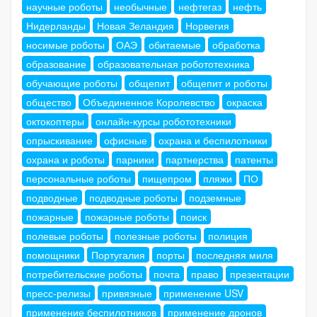
научные роботы
необычные
нефтегаз
нефть
Нидерланды
Новая Зеландия
Норвегия
носимые роботы
ОАЭ
обитаемые
обработка
образование
образовательная робототехника
обучающие роботы
общепит
общепит и роботы
общество
Объединенное Королевство
окраска
октокоптеры
онлайн-курсы робототехники
опрыскивание
офисные
охрана и беспилотники
охрана и роботы
парники
партнерства
патенты
персональные роботы
пищепром
пляжи
ПО
подводные
подводные роботы
подземные
пожарные
пожарные роботы
поиск
полевые роботы
полезные роботы
полиция
помощники
Португалия
порты
последняя миля
потребительские роботы
почта
право
презентации
пресс-релизы
привязные
применение USV
применение беспилотников
применение дронов