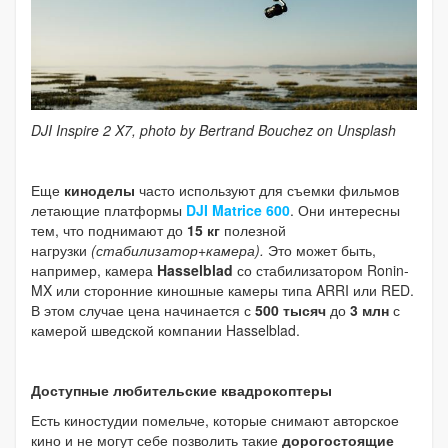
DJI Inspire 2 X7, p
hoto by Bertrand Bouchez on Unsplash
Еще
киноделы
часто используют для съемки фильмов
летающие платформы
DJI Matrice 600
. Они интересны
тем, что поднимают до
15 кг
полезной
нагрузки
(стабилизатор+камера).
Это может быть,
например, камера
Hasselblad
со стабилизатором Ronin-
MX или сторонние киношные камеры типа ARRI или RED.
В этом случае цена начинается с
500 тысяч
до
3 млн
с
камерой шведской компании Hasselblad.
Доступные любительские квадрокоптеры
Есть киностудии помельче, которые снимают авторское
кино и не могут себе позволить такие
дорогостоящие