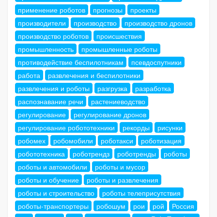
применение роботов
прогнозы
проекты
производители
производство
производство дронов
производство роботов
происшествия
промышленность
промышленные роботы
противодействие беспилотникам
псевдоспутники
работа
развлечения и беспилотники
развлечения и роботы
разгрузка
разработка
распознавание речи
растениеводство
регулирование
регулирование дронов
регулирование робототехники
рекорды
рисунки
робомех
робомобили
роботакси
роботизация
робототехника
роботрендз
роботренды
роботы
роботы и автомобили
роботы и мусор
роботы и обучение
роботы и развлечения
роботы и строительство
роботы телеприсутствия
роботы-транспортеры
робошум
рои
рой
Россия