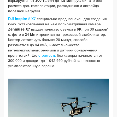
варьируется от
300
тысяч
до
1.5
млн
рублей. Это без
расчета доп. комплектации, расходников и апгрейда
полезной нагрузки.
DJI Inspire 2 X7
специально предназначен для создания
кино. Установленная на нем полноматричная камера
Zenmuse X7
выдает качество съемки в
6K
при 30 кадров/
с, фото в
24 Мп
и крепится на трехосевой стабилизатор.
Коптер летает чуть больше 20 минут, способен
разогнаться до 94 км/ч, имеет множество
интеллектуальных режимов и датчики обнаружения
препятствий. Его
стоимость
без камеры начинается от
300 000 и доходит до 1 042 990 рублей за полностью
укомплектованную версию.