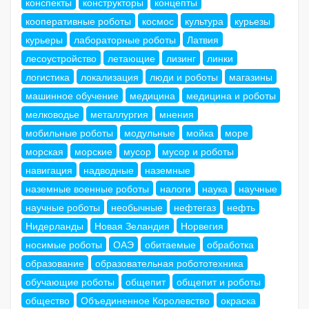
конспекты
конструкторы
концепты
кооперативные роботы
космос
культура
курьезы
курьеры
лабораторные роботы
Латвия
лесоустройство
летающие
лизинг
линки
логистика
локализация
люди и роботы
магазины
машинное обучение
медицина
медицина и роботы
мелководье
металлургия
мнения
мобильные роботы
модульные
мойка
море
морская
морские
мусор
мусор и роботы
навигация
надводные
наземные
наземные военные роботы
налоги
наука
научные
научные роботы
необычные
нефтегаз
нефть
Нидерланды
Новая Зеландия
Норвегия
носимые роботы
ОАЭ
обитаемые
обработка
образование
образовательная робототехника
обучающие роботы
общепит
общепит и роботы
общество
Объединенное Королевство
окраска