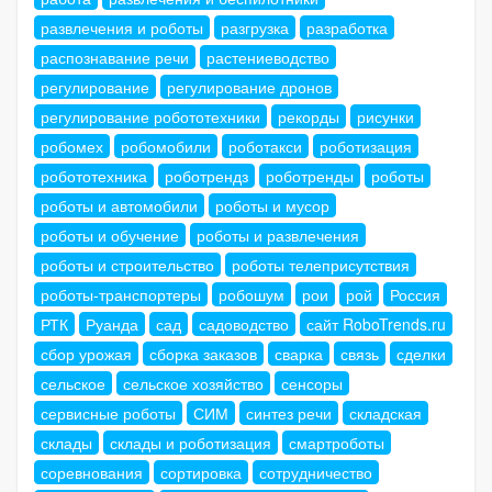
развлечения и роботы
разгрузка
разработка
распознавание речи
растениеводство
регулирование
регулирование дронов
регулирование робототехники
рекорды
рисунки
робомех
робомобили
роботакси
роботизация
робототехника
роботрендз
роботренды
роботы
роботы и автомобили
роботы и мусор
роботы и обучение
роботы и развлечения
роботы и строительство
роботы телеприсутствия
роботы-транспортеры
робошум
рои
рой
Россия
РТК
Руанда
сад
садоводство
сайт RoboTrends.ru
сбор урожая
сборка заказов
сварка
связь
сделки
сельское
сельское хозяйство
сенсоры
сервисные роботы
СИМ
синтез речи
складская
склады
склады и роботизация
смартроботы
соревнования
сортировка
сотрудничество