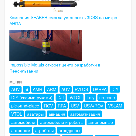
Компания SEABER смогла установить 3DSS на микро-
АНПА
Impossible Metals откроет центр разработки в
Пенсильвании
МЕТКИ
AGV
ai
AMR
ARM
AUV
BVLOS
DARPA
DIY
DIY (своими руками)
DJI
eVTOL
Lely
no-code
pick-and-place
ROV
RPA
USV
USV+ROV
VSLAM
VTOL
аватары
авиация
автоматизация
автомобили
автомобили и роботы
автономные
автопром
агроботы
агродроны