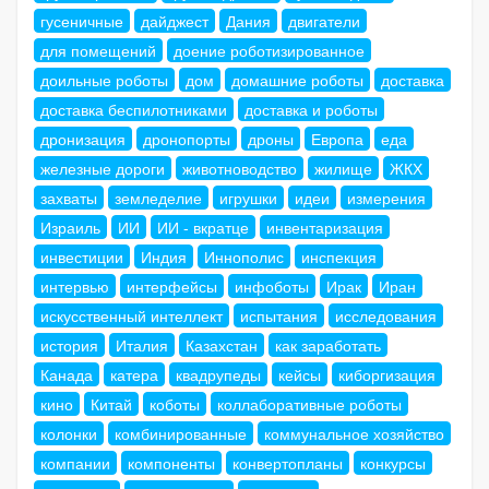
гусеничные
дайджест
Дания
двигатели
для помещений
доение роботизированное
доильные роботы
дом
домашние роботы
доставка
доставка беспилотниками
доставка и роботы
дронизация
дронопорты
дроны
Европа
еда
железные дороги
животноводство
жилище
ЖКХ
захваты
земледелие
игрушки
идеи
измерения
Израиль
ИИ
ИИ - вкратце
инвентаризация
инвестиции
Индия
Иннополис
инспекция
интервью
интерфейсы
инфоботы
Ирак
Иран
искусственный интеллект
испытания
исследования
история
Италия
Казахстан
как заработать
Канада
катера
квадрупеды
кейсы
киборгизация
кино
Китай
коботы
коллаборативные роботы
колонки
комбинированные
коммунальное хозяйство
компании
компоненты
конвертопланы
конкурсы