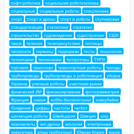
софт-роботика
социальная робототехника
социальные
социальные роботы
спецтехника
спорт
спорт и дроны
спорт и роботы
спутниковая
стандартизация
статистика
стратегии
строительство
судовождение
судостроение
США
такси
телеком
телеприсутствие
теплицы
теплосети
термины
терроризм
тесты
технологии
технопарки
техносказки
тилтроторы
ТНПА
торговля
транспорт
транспортные роботы
тренды
трубопроводы
трубопроводы и роботизация
уборка
Украина
уличные роботы
участники рынка
физический ИИ
финансирование
фотограмметрия
Франция
химия
хобби-беспилотники
ховербайки
Хождение
цифры
частоты
чатбот
шагающие роботы
Швейцария
Швеция
шоу
экзоскелеты
эко-дроны
экология
электроника
энергетика
этика (робоэтика)
Южная Корея
юмор