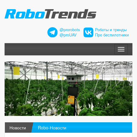
@prorobots
Роботы и тренды
@proUAV
Про беспилотники
Меню
Новости
Robo-Новости