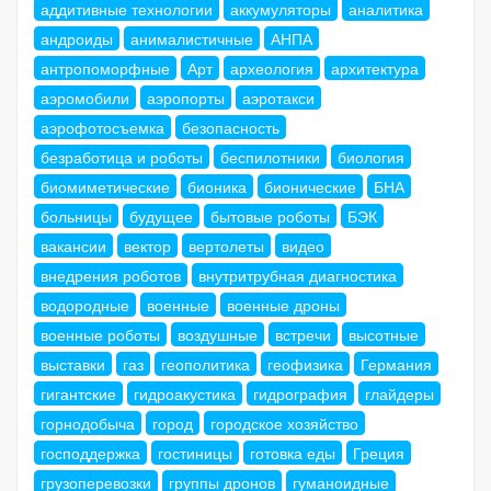
аддитивные технологии
аккумуляторы
аналитика
андроиды
анималистичные
АНПА
антропоморфные
Арт
археология
архитектура
аэромобили
аэропорты
аэротакси
аэрофотосъемка
безопасность
безработица и роботы
беспилотники
биология
биомиметические
бионика
бионические
БНА
больницы
будущее
бытовые роботы
БЭК
вакансии
вектор
вертолеты
видео
внедрения роботов
внутритрубная диагностика
водородные
военные
военные дроны
военные роботы
воздушные
встречи
высотные
выставки
газ
геополитика
геофизика
Германия
гигантские
гидроакустика
гидрография
глайдеры
горнодобыча
город
городское хозяйство
господдержка
гостиницы
готовка еды
Греция
грузоперевозки
группы дронов
гуманоидные