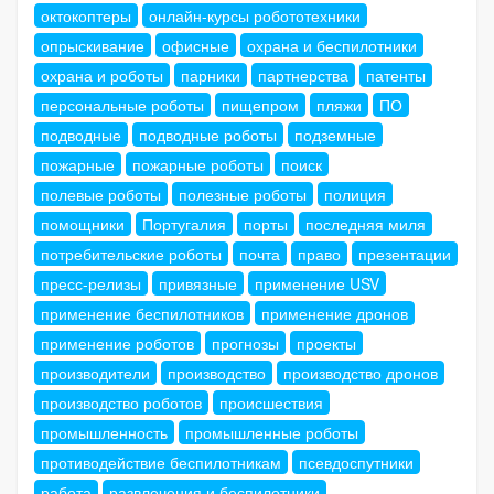
октокоптеры
онлайн-курсы робототехники
опрыскивание
офисные
охрана и беспилотники
охрана и роботы
парники
партнерства
патенты
персональные роботы
пищепром
пляжи
ПО
подводные
подводные роботы
подземные
пожарные
пожарные роботы
поиск
полевые роботы
полезные роботы
полиция
помощники
Португалия
порты
последняя миля
потребительские роботы
почта
право
презентации
пресс-релизы
привязные
применение USV
применение беспилотников
применение дронов
применение роботов
прогнозы
проекты
производители
производство
производство дронов
производство роботов
происшествия
промышленность
промышленные роботы
противодействие беспилотникам
псевдоспутники
работа
развлечения и беспилотники