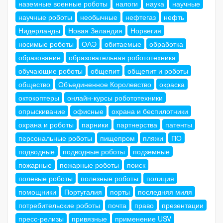
наземные военные роботы
налоги
наука
научные
научные роботы
необычные
нефтегаз
нефть
Нидерланды
Новая Зеландия
Норвегия
носимые роботы
ОАЭ
обитаемые
обработка
образование
образовательная робототехника
обучающие роботы
общепит
общепит и роботы
общество
Объединенное Королевство
окраска
октокоптеры
онлайн-курсы робототехники
опрыскивание
офисные
охрана и беспилотники
охрана и роботы
парники
партнерства
патенты
персональные роботы
пищепром
пляжи
ПО
подводные
подводные роботы
подземные
пожарные
пожарные роботы
поиск
полевые роботы
полезные роботы
полиция
помощники
Португалия
порты
последняя миля
потребительские роботы
почта
право
презентации
пресс-релизы
привязные
применение USV