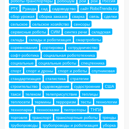
роботы-транспортеры
робошум
рои
рой
Россия
РТК
Руанда
сад
садоводство
сайт RoboTrends.ru
сбор урожая
сборка заказов
сварка
связь
сделки
сельское
сельское хозяйство
сенсоры
сервисные роботы
СИМ
синтез речи
складская
склады
склады и роботизация
смартроботы
соревнования
сортировка
сотрудничество
софт-роботика
социальная робототехника
социальные
социальные роботы
спецтехника
спорт
спорт и дроны
спорт и роботы
спутниковая
стандартизация
статистика
стратегии
строительство
судовождение
судостроение
США
такси
телеком
телеприсутствие
теплицы
теплосети
термины
терроризм
тесты
технологии
технопарки
техносказки
тилтроторы
ТНПА
торговля
транспорт
транспортные роботы
тренды
трубопроводы
трубопроводы и роботизация
уборка