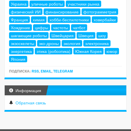
Украина
уличные роботы
участники рынка
физический ИИ
финансирование
фотограмметрия
Франция
химия
хобби-беспилотники
ховербайки
Хождение
цифры
частоты
чатбот
шагающие роботы
Швейцария
Швеция
шоу
экзоскелеты
эко-дроны
экология
электроника
энергетика
этика (робоэтика)
Южная Корея
юмор
Япония
ПОДПИСКА:
RSS
,
EMAIL
,
TELEGRAM
Информация
Обратная связь