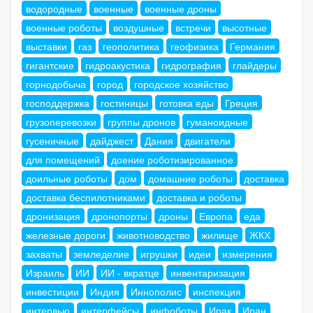
водородные
военные
военные дроны
военные роботы
воздушные
встречи
высотные
выставки
газ
геополитика
геофизика
Германия
гигантские
гидроакустика
гидрография
глайдеры
горнодобыча
город
городское хозяйство
господдержка
гостиницы
готовка еды
Греция
грузоперевозки
группы дронов
гуманоидные
гусеничные
дайджест
Дания
двигатели
для помещений
доение роботизированное
доильные роботы
дом
домашние роботы
доставка
доставка беспилотниками
доставка и роботы
дронизация
дронопорты
дроны
Европа
еда
железные дороги
животноводство
жилище
ЖКХ
захваты
земледелие
игрушки
идеи
измерения
Израиль
ИИ
ИИ - вкратце
инвентаризация
инвестиции
Индия
Иннополис
инспекция
интервью
интерфейсы
инфоботы
Ирак
Иран