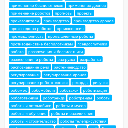
применение беспилотников
применение дронов
применение роботов
прогнозы
проекты
производители
производство
производство дронов
производство роботов
происшествия
промышленность
промышленные роботы
противодействие беспилотникам
псевдоспутники
работа
развлечения и беспилотники
развлечения и роботы
разгрузка
разработка
распознавание речи
растениеводство
регулирование
регулирование дронов
регулирование робототехники
рекорды
рисунки
робомех
робомобили
роботакси
роботизация
робототехника
роботрендз
роботренды
роботы
роботы и автомобили
роботы и мусор
роботы и обучение
роботы и развлечения
роботы и строительство
роботы телеприсутствия