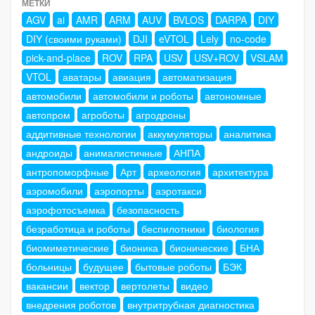
МЕТКИ
AGV
ai
AMR
ARM
AUV
BVLOS
DARPA
DIY
DIY (своими руками)
DJI
eVTOL
Lely
no-code
pick-and-place
ROV
RPA
USV
USV+ROV
VSLAM
VTOL
аватары
авиация
автоматизация
автомобили
автомобили и роботы
автономные
автопром
агроботы
агродроны
аддитивные технологии
аккумуляторы
аналитика
андроиды
анималистичные
АНПА
антропоморфные
Арт
археология
архитектура
аэромобили
аэропорты
аэротакси
аэрофотосъемка
безопасность
безработица и роботы
беспилотники
биология
биомиметические
бионика
бионические
БНА
больницы
будущее
бытовые роботы
БЭК
вакансии
вектор
вертолеты
видео
внедрения роботов
внутритрубная диагностика