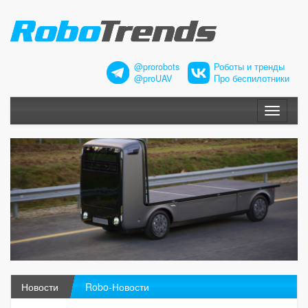
@prorobots
Роботы и тренды
@proUAV
Про беспилотники
Меню
Новости
Robo-Новости