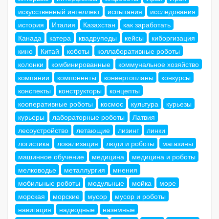
искусственный интеллект
испытания
исследования
история
Италия
Казахстан
как заработать
Канада
катера
квадрупеды
кейсы
киборгизация
кино
Китай
коботы
коллаборативные роботы
колонки
комбинированные
коммунальное хозяйство
компании
компоненты
конвертопланы
конкурсы
конспекты
конструкторы
концепты
кооперативные роботы
космос
культура
курьезы
курьеры
лабораторные роботы
Латвия
лесоустройство
летающие
лизинг
линки
логистика
локализация
люди и роботы
магазины
машинное обучение
медицина
медицина и роботы
мелководье
металлургия
мнения
мобильные роботы
модульные
мойка
море
морская
морские
мусор
мусор и роботы
навигация
надводные
наземные