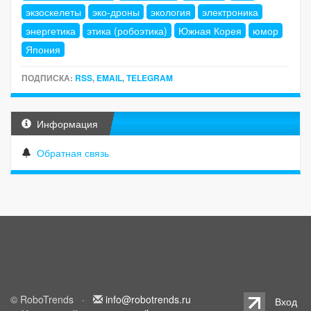
экзоскелеты
эко-дроны
экология
электроника
энергетика
этика (робоэтика)
Южная Корея
юмор
Япония
ПОДПИСКА:
RSS
,
EMAIL
,
TELEGRAM
Информация
Обратная связь
© RoboTrends ·
info@robotrends.ru
Вход