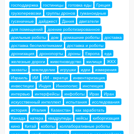
господдержка
гостиницы
готовка еды
Греция
грузоперевозки
группы дронов
гуманоидные
гусеничные
дайджест
Дания
двигатели
для помещений
доение роботизированное
доильные роботы
дом
домашние роботы
доставка
доставка беспилотниками
доставка и роботы
дронизация
дронопорты
дроны
Европа
еда
железные дороги
животноводство
жилище
ЖКХ
захваты
земледелие
игрушки
идеи
измерения
Израиль
ИИ
ИИ - вкратце
инвентаризация
инвестиции
Индия
Иннополис
инспекция
интервью
интерфейсы
инфоботы
Ирак
Иран
искусственный интеллект
испытания
исследования
история
Италия
Казахстан
как заработать
Канада
катера
квадрупеды
кейсы
киборгизация
кино
Китай
коботы
коллаборативные роботы
колонки
комбинированные
коммунальное хозяйство