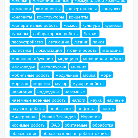
компании
компоненты
конвертопланы
конкурсы
конспекты
конструкторы
концепты
кооперативные роботы
космос
культура
курьезы
курьеры
лабораторные роботы
Латвия
лесоустройство
летающие
лизинг
линки
логистика
локализация
люди и роботы
магазины
машинное обучение
медицина
медицина и роботы
мелководье
металлургия
мнения
мобильные роботы
модульные
мойка
море
морская
морские
мусор
мусор и роботы
навигация
надводные
наземные
наземные военные роботы
налоги
наука
научные
научные роботы
необычные
нефтегаз
нефть
Нидерланды
Новая Зеландия
Норвегия
носимые роботы
ОАЭ
обитаемые
обработка
образование
образовательная робототехника