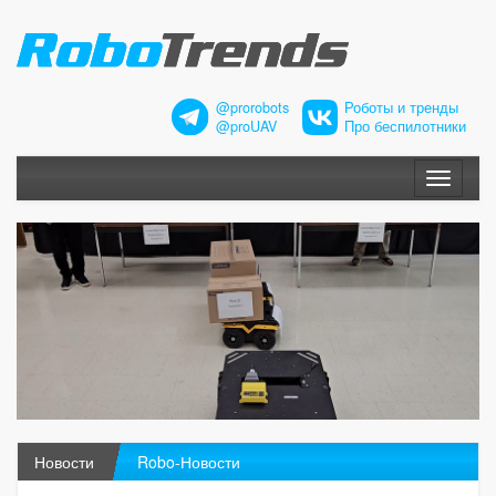
@prorobots
Роботы и тренды
@proUAV
Про беспилотники
Меню
Новости
Robo-Новости