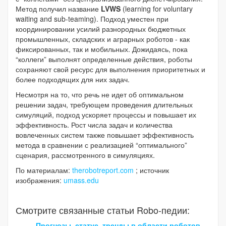
Метод получил название
LVWS
(learning for voluntary
waiting and sub-teaming). Подход уместен при
координировании усилий разнородных бюджетных
промышленных, складских и аграрных роботов - как
фиксированных, так и мобильных. Дожидаясь, пока
“коллеги” выполнят определенные действия, роботы
сохраняют свой ресурс для выполнения приоритетных и
более подходящих для них задач.
Несмотря на то, что речь не идет об оптимальном
решении задач, требующем проведения длительных
симуляций, подход ускоряет процессы и повышает их
эффективность. Рост числа задач и количества
вовлеченных систем также повышает эффективность
метода в сравнении с реализацией “оптимального”
сценария, рассмотренного в симуляциях.
По материалам:
therobotreport.com
; источник
изображения:
umass.edu
Смотрите связанные статьи Robo-педии:
Прогнозы, статус, тренды в области роботов