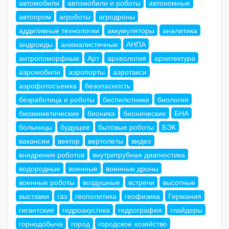
автомобили
автомобили и роботы
автономные
автопром
агроботы
агродроны
аддитивные технологии
аккумуляторы
аналитика
андроиды
анималистичные
АНПА
антропоморфные
Арт
археология
архитектура
аэромобили
аэропорты
аэротакси
аэрофотосъемка
безопасность
безработица и роботы
беспилотники
биология
биомиметические
бионика
бионические
БНА
больницы
будущее
бытовые роботы
БЭК
вакансии
вектор
вертолеты
видео
внедрения роботов
внутритрубная диагностика
водородные
военные
военные дроны
военные роботы
воздушные
встречи
высотные
выставки
газ
геополитика
геофизика
Германия
гигантские
гидроакустика
гидрография
глайдеры
горнодобыча
город
городское хозяйство