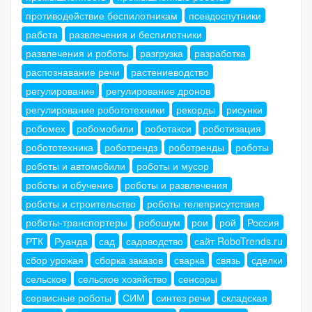
противодействие беспилотникам
псевдоспутники
работа
развлечения и беспилотники
развлечения и роботы
разгрузка
разработка
распознавание речи
растениеводство
регулирование
регулирование дронов
регулирование робототехники
рекорды
рисунки
робомех
робомобили
роботакси
роботизация
робототехника
роботрендз
роботренды
роботы
роботы и автомобили
роботы и мусор
роботы и обучение
роботы и развлечения
роботы и строительство
роботы телеприсутствия
роботы-транспортеры
робошум
рои
рой
Россия
РТК
Руанда
сад
садоводство
сайт RoboTrends.ru
сбор урожая
сборка заказов
сварка
связь
сделки
сельское
сельское хозяйство
сенсоры
сервисные роботы
СИМ
синтез речи
складская