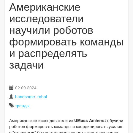
Американские
исследователи
научили роботов
формировать команды
и распределять
задачи
02.09.2024
handsome_robot
тренды
Американские исследователи из
UMass Amherst
обучили
роботов формировать команды и координировать усилия
с “коллегами” без централизованного диспетчирования.