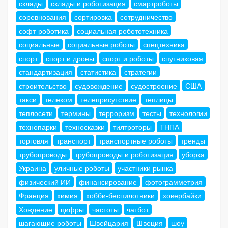
склады
склады и роботизация
смартроботы
соревнования
сортировка
сотрудничество
софт-роботика
социальная робототехника
социальные
социальные роботы
спецтехника
спорт
спорт и дроны
спорт и роботы
спутниковая
стандартизация
статистика
стратегии
строительство
судовождение
судостроение
США
такси
телеком
телеприсутствие
теплицы
теплосети
термины
терроризм
тесты
технологии
технопарки
техносказки
тилтроторы
ТНПА
торговля
транспорт
транспортные роботы
тренды
трубопроводы
трубопроводы и роботизация
уборка
Украина
уличные роботы
участники рынка
физический ИИ
финансирование
фотограмметрия
Франция
химия
хобби-беспилотники
ховербайки
Хождение
цифры
частоты
чатбот
шагающие роботы
Швейцария
Швеция
шоу