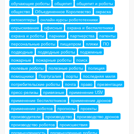
обучающие роботы
общепит
общепит и роботы
общество
Объединенное Королевство
окраска
октокоптеры
онлайн-курсы робототехники
опрыскивание
офисные
охрана и беспилотники
охрана и роботы
парники
партнерства
патенты
персональные роботы
пищепром
пляжи
ПО
подводные
подводные роботы
подземные
пожарные
пожарные роботы
поиск
полевые роботы
полезные роботы
полиция
помощники
Португалия
порты
последняя миля
потребительские роботы
почта
право
презентации
пресс-релизы
привязные
применение USV
применение беспилотников
применение дронов
применение роботов
прогнозы
проекты
производители
производство
производство дронов
производство роботов
происшествия
промышленность
промышленные роботы