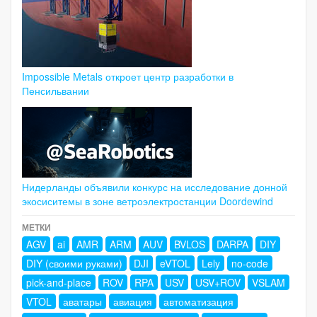
Impossible Metals откроет центр разработки в
Пенсильвании
Нидерланды объявили конкурс на исследование донной
экосиситемы в зоне ветроэлектростанции Doordewind
МЕТКИ
AGV
ai
AMR
ARM
AUV
BVLOS
DARPA
DIY
DIY (своими руками)
DJI
eVTOL
Lely
no-code
pick-and-place
ROV
RPA
USV
USV+ROV
VSLAM
VTOL
аватары
авиация
автоматизация