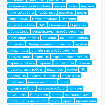
наземные военные роботы
налоги
наука
научные
научные роботы
необычные
нефтегаз
нефть
Нидерланды
Новая Зеландия
Норвегия
носимые роботы
ОАЭ
обитаемые
обработка
образование
образовательная робототехника
обучающие роботы
общепит
общепит и роботы
общество
Объединенное Королевство
окраска
октокоптеры
онлайн-курсы робототехники
опрыскивание
офисные
охрана и беспилотники
охрана и роботы
парники
партнерства
патенты
персональные роботы
пищепром
пляжи
ПО
подводные
подводные роботы
подземные
пожарные
пожарные роботы
поиск
полевые роботы
полезные роботы
полиция
помощники
Португалия
порты
последняя миля
потребительские роботы
почта
право
презентации