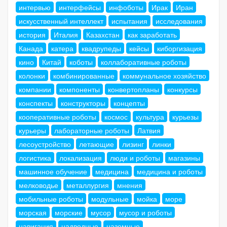
интервью
интерфейсы
инфоботы
Ирак
Иран
искусственный интеллект
испытания
исследования
история
Италия
Казахстан
как заработать
Канада
катера
квадрупеды
кейсы
киборгизация
кино
Китай
коботы
коллаборативные роботы
колонки
комбинированные
коммунальное хозяйство
компании
компоненты
конвертопланы
конкурсы
конспекты
конструкторы
концепты
кооперативные роботы
космос
культура
курьезы
курьеры
лабораторные роботы
Латвия
лесоустройство
летающие
лизинг
линки
логистика
локализация
люди и роботы
магазины
машинное обучение
медицина
медицина и роботы
мелководье
металлургия
мнения
мобильные роботы
модульные
мойка
море
морская
морские
мусор
мусор и роботы
навигация
надводные
наземные