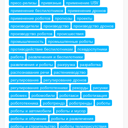
пресс-релизы
привязные
применение USV
применение беспилотников
применение дронов
применение роботов
прогнозы
проекты
производители
производство
производство дронов
производство роботов
происшествия
промышленность
промышленные роботы
противодействие беспилотникам
псевдоспутники
работа
развлечения и беспилотники
развлечения и роботы
разгрузка
разработка
распознавание речи
растениеводство
регулирование
регулирование дронов
регулирование робототехники
рекорды
рисунки
робомех
робомобили
роботакси
роботизация
робототехника
роботрендз
роботренды
роботы
роботы и автомобили
роботы и мусор
роботы и обучение
роботы и развлечения
роботы и строительство
роботы телеприсутствия