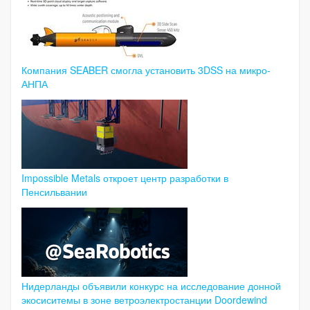
Компания SEABER смогла установить 3DSS на микро-
АНПА
Impossible Metals откроет центр разработки в
Пенсильвании
Нидерланды объявили конкурс на исследование донной
экосиситемы в зоне ветроэлектростанции Doordewind