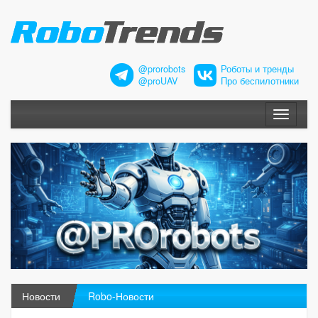
@prorobots
Роботы и тренды
@proUAV
Про беспилотники
Меню
Новости
Robo-Новости