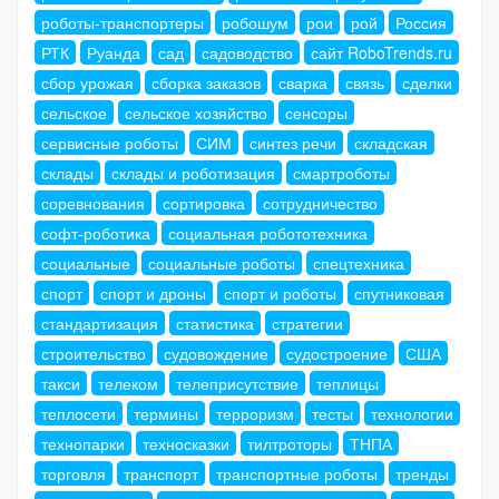
роботы-транспортеры
робошум
рои
рой
Россия
РТК
Руанда
сад
садоводство
сайт RoboTrends.ru
сбор урожая
сборка заказов
сварка
связь
сделки
сельское
сельское хозяйство
сенсоры
сервисные роботы
СИМ
синтез речи
складская
склады
склады и роботизация
смартроботы
соревнования
сортировка
сотрудничество
софт-роботика
социальная робототехника
социальные
социальные роботы
спецтехника
спорт
спорт и дроны
спорт и роботы
спутниковая
стандартизация
статистика
стратегии
строительство
судовождение
судостроение
США
такси
телеком
телеприсутствие
теплицы
теплосети
термины
терроризм
тесты
технологии
технопарки
техносказки
тилтроторы
ТНПА
торговля
транспорт
транспортные роботы
тренды