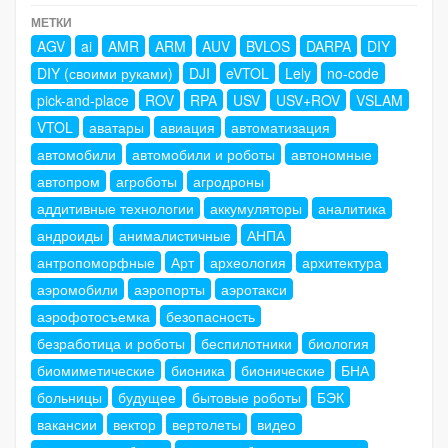
МЕТКИ
AGV
ai
AMR
ARM
AUV
BVLOS
DARPA
DIY
DIY (своими руками)
DJI
eVTOL
Lely
no-code
pick-and-place
ROV
RPA
USV
USV+ROV
VSLAM
VTOL
аватары
авиация
автоматизация
автомобили
автомобили и роботы
автономные
автопром
агроботы
агродроны
аддитивные технологии
аккумуляторы
аналитика
андроиды
анималистичные
АНПА
антропоморфные
Арт
археология
архитектура
аэромобили
аэропорты
аэротакси
аэрофотосъемка
безопасность
безработица и роботы
беспилотники
биология
биомиметические
бионика
бионические
БНА
больницы
будущее
бытовые роботы
БЭК
вакансии
вектор
вертолеты
видео