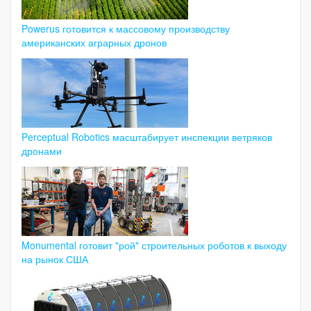
Powerus готовится к массовому производству
американских аграрных дронов
Perceptual Robotics масштабирует инспекции ветряков
дронами
Monumental готовит "рой" строительных роботов к выходу
на рынок США