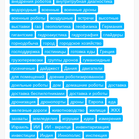
внедрения роботов
внутритрубная диагностика
водородные
военные
военные дроны
военные роботы
воздушные
встречи
высотные
выставки
газ
геополитика
геофизика
Германия
гигантские
гидроакустика
гидрография
глайдеры
горнодобыча
город
городское хозяйство
господдержка
гостиницы
готовка еды
Греция
грузоперевозки
группы дронов
гуманоидные
гусеничные
дайджест
Дания
двигатели
для помещений
доение роботизированное
доильные роботы
дом
домашние роботы
доставка
доставка беспилотниками
доставка и роботы
дронизация
дронопорты
дроны
Европа
еда
железные дороги
животноводство
жилище
ЖКХ
захваты
земледелие
игрушки
идеи
измерения
Израиль
ИИ
ИИ - вкратце
инвентаризация
инвестиции
Индия
Иннополис
инспекция