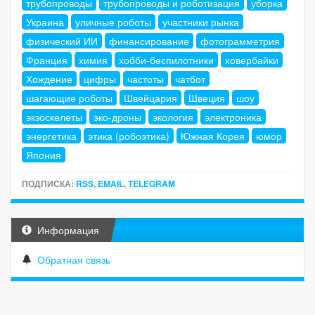
трубопроводы
трубопроводы и роботизация
уборка
Украина
уличные роботы
участники рынка
физический ИИ
финансирование
фотограмметрия
Франция
химия
хобби-беспилотники
ховербайки
Хождение
цифры
частоты
чатбот
шагающие роботы
Швейцария
Швеция
шоу
экзоскелеты
эко-дроны
экология
электроника
энергетика
этика (робоэтика)
Южная Корея
юмор
Япония
ПОДПИСКА:
RSS
,
EMAIL
,
TELEGRAM
Информация
Обратная связь