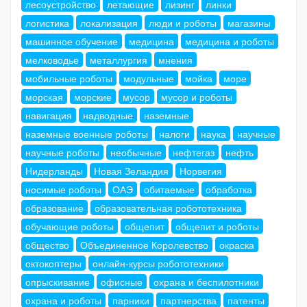
лесоустройство
летающие
лизинг
линки
логистика
локализация
люди и роботы
магазины
машинное обучение
медицина
медицина и роботы
мелководье
металлургия
мнения
мобильные роботы
модульные
мойка
море
морская
морские
мусор
мусор и роботы
навигация
надводные
наземные
наземные военные роботы
налоги
наука
научные
научные роботы
необычные
нефтегаз
нефть
Нидерланды
Новая Зеландия
Норвегия
носимые роботы
ОАЭ
обитаемые
обработка
образование
образовательная робототехника
обучающие роботы
общепит
общепит и роботы
общество
Объединенное Королевство
окраска
октокоптеры
онлайн-курсы робототехники
опрыскивание
офисные
охрана и беспилотники
охрана и роботы
парники
партнерства
патенты