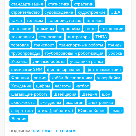
стандартизация
статистика
стратегии
строительство
судовождение
судостроение
США
такси
телеком
телеприсутствие
теплицы
теплосети
термины
терроризм
тесты
технологии
технопарки
техносказки
тилтроторы
ТНПА
торговля
транспорт
транспортные роботы
тренды
трубопроводы
трубопроводы и роботизация
уборка
Украина
уличные роботы
участники рынка
физический ИИ
финансирование
фотограмметрия
Франция
химия
хобби-беспилотники
ховербайки
Хождение
цифры
частоты
чатбот
шагающие роботы
Швейцария
Швеция
шоу
экзоскелеты
эко-дроны
экология
электроника
энергетика
этика (робоэтика)
Южная Корея
юмор
Япония
ПОДПИСКА:
RSS
,
EMAIL
,
TELEGRAM