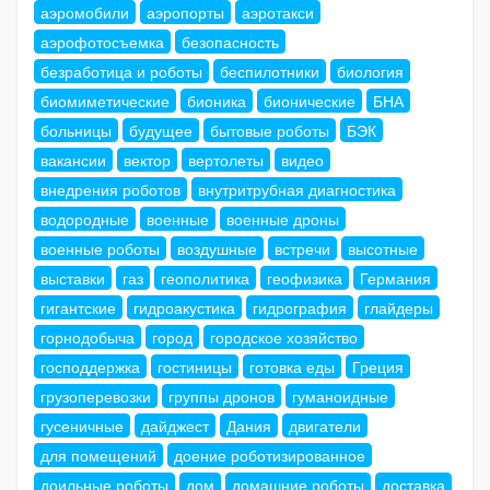
аэромобили
аэропорты
аэротакси
аэрофотосъемка
безопасность
безработица и роботы
беспилотники
биология
биомиметические
бионика
бионические
БНА
больницы
будущее
бытовые роботы
БЭК
вакансии
вектор
вертолеты
видео
внедрения роботов
внутритрубная диагностика
водородные
военные
военные дроны
военные роботы
воздушные
встречи
высотные
выставки
газ
геополитика
геофизика
Германия
гигантские
гидроакустика
гидрография
глайдеры
горнодобыча
город
городское хозяйство
господдержка
гостиницы
готовка еды
Греция
грузоперевозки
группы дронов
гуманоидные
гусеничные
дайджест
Дания
двигатели
для помещений
доение роботизированное
доильные роботы
дом
домашние роботы
доставка