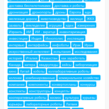
доставка беспилотниками
доставка и роботы
дронизация
дронопорты
дроны
Европа
еда
железные дороги
животноводство
жилище
ЖКХ
захваты
земледелие
игрушки
идеи
измерения
Израиль
ИИ
ИИ - вкратце
инвентаризация
инвестиции
Индия
Иннополис
инспекция
интервью
интерфейсы
инфоботы
Ирак
Иран
искусственный интеллект
испытания
исследования
история
Италия
Казахстан
как заработать
Канада
катера
квадрупеды
кейсы
киборгизация
кино
Китай
коботы
коллаборативные роботы
колонки
комбинированные
коммунальное хозяйство
компании
компоненты
конвертопланы
конкурсы
конспекты
конструкторы
концепты
кооперативные роботы
космос
культура
курьезы
курьеры
лабораторные роботы
Латвия