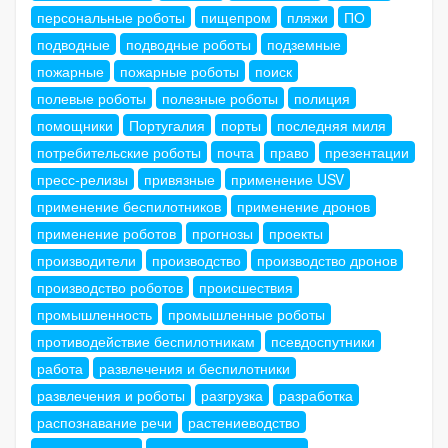
персональные роботы
пищепром
пляжи
ПО
подводные
подводные роботы
подземные
пожарные
пожарные роботы
поиск
полевые роботы
полезные роботы
полиция
помощники
Португалия
порты
последняя миля
потребительские роботы
почта
право
презентации
пресс-релизы
привязные
применение USV
применение беспилотников
применение дронов
применение роботов
прогнозы
проекты
производители
производство
производство дронов
производство роботов
происшествия
промышленность
промышленные роботы
противодействие беспилотникам
псевдоспутники
работа
развлечения и беспилотники
развлечения и роботы
разгрузка
разработка
распознавание речи
растениеводство