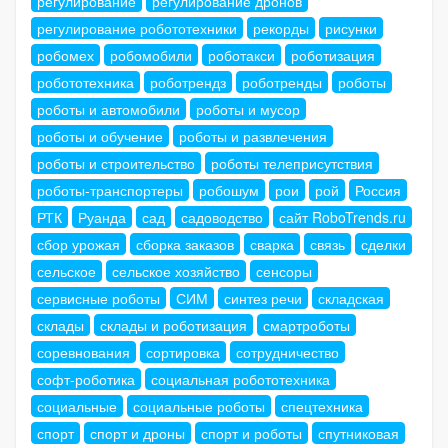
регулирование
регулирование дронов
регулирование робототехники
рекорды
рисунки
робомех
робомобили
роботакси
роботизация
робототехника
роботрендз
роботренды
роботы
роботы и автомобили
роботы и мусор
роботы и обучение
роботы и развлечения
роботы и строительство
роботы телеприсутствия
роботы-транспортеры
робошум
рои
рой
Россия
РТК
Руанда
сад
садоводство
сайт RoboTrends.ru
сбор урожая
сборка заказов
сварка
связь
сделки
сельское
сельское хозяйство
сенсоры
сервисные роботы
СИМ
синтез речи
складская
склады
склады и роботизация
смартроботы
соревнования
сортировка
сотрудничество
софт-роботика
социальная робототехника
социальные
социальные роботы
спецтехника
спорт
спорт и дроны
спорт и роботы
спутниковая