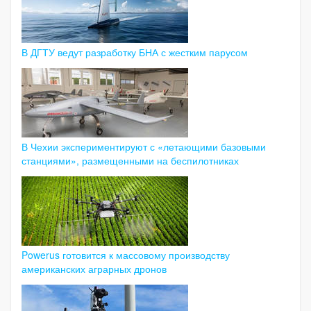
В ДГТУ ведут разработку БНА с жестким парусом
В Чехии экспериментируют с «летающими базовыми
станциями», размещенными на беспилотниках
Powerus готовится к массовому производству
американских аграрных дронов