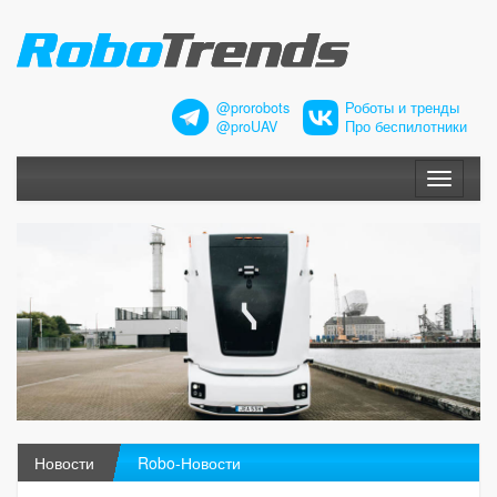
@prorobots
Роботы и тренды
@proUAV
Про беспилотники
Меню
Новости
Robo-Новости