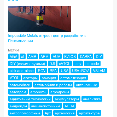
Impossible Metals откроет центр разработки в
Пенсильвании
МЕТКИ
AGV
ai
AMR
ARM
AUV
BVLOS
DARPA
DIY
DIY (своими руками)
DJI
eVTOL
Lely
no-code
pick-and-place
ROV
RPA
USV
USV+ROV
VSLAM
VTOL
аватары
авиация
автоматизация
автомобили
автомобили и роботы
автономные
автопром
агроботы
агродроны
аддитивные технологии
аккумуляторы
аналитика
андроиды
анималистичные
АНПА
антропоморфные
Арт
археология
архитектура