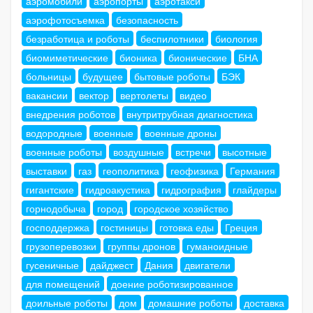
аэромобили
аэропорты
аэротакси
аэрофотосъемка
безопасность
безработица и роботы
беспилотники
биология
биомиметические
бионика
бионические
БНА
больницы
будущее
бытовые роботы
БЭК
вакансии
вектор
вертолеты
видео
внедрения роботов
внутритрубная диагностика
водородные
военные
военные дроны
военные роботы
воздушные
встречи
высотные
выставки
газ
геополитика
геофизика
Германия
гигантские
гидроакустика
гидрография
глайдеры
горнодобыча
город
городское хозяйство
господдержка
гостиницы
готовка еды
Греция
грузоперевозки
группы дронов
гуманоидные
гусеничные
дайджест
Дания
двигатели
для помещений
доение роботизированное
доильные роботы
дом
домашние роботы
доставка