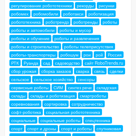
регулирование робототехники
рекорды
рисунки
робомех
робомобили
роботакси
роботизация
робототехника
роботрендз
роботренды
роботы
роботы и автомобили
роботы и мусор
роботы и обучение
роботы и развлечения
роботы и строительство
роботы телеприсутствия
роботы-транспортеры
робошум
рои
рой
Россия
РТК
Руанда
сад
садоводство
сайт RoboTrends.ru
сбор урожая
сборка заказов
сварка
связь
сделки
сельское
сельское хозяйство
сенсоры
сервисные роботы
СИМ
синтез речи
складская
склады
склады и роботизация
смартроботы
соревнования
сортировка
сотрудничество
софт-роботика
социальная робототехника
социальные
социальные роботы
спецтехника
спорт
спорт и дроны
спорт и роботы
спутниковая