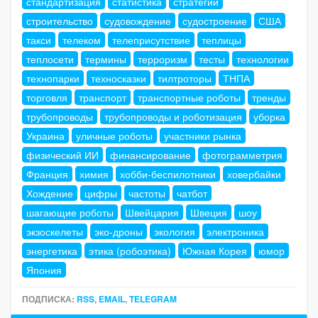
стандартизация
статистика
стратегии
строительство
судовождение
судостроение
США
такси
телеком
телеприсутствие
теплицы
теплосети
термины
терроризм
тесты
технологии
технопарки
техносказки
тилтроторы
ТНПА
торговля
транспорт
транспортные роботы
тренды
трубопроводы
трубопроводы и роботизация
уборка
Украина
уличные роботы
участники рынка
физический ИИ
финансирование
фотограмметрия
Франция
химия
хобби-беспилотники
ховербайки
Хождение
цифры
частоты
чатбот
шагающие роботы
Швейцария
Швеция
шоу
экзоскелеты
эко-дроны
экология
электроника
энергетика
этика (робоэтика)
Южная Корея
юмор
Япония
ПОДПИСКА:
RSS
,
EMAIL
,
TELEGRAM