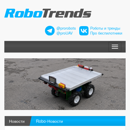
@prorobots
Роботы и тренды
@proUAV
Про беспилотники
Меню
Новости
Robo-Новости