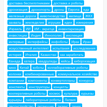
доставка беспилотниками
доставка и роботы
дронизация
дронопорты
дроны
Европа
еда
железные дороги
животноводство
жилище
ЖКХ
захваты
земледелие
игрушки
идеи
измерения
Израиль
ИИ
ИИ - вкратце
инвентаризация
инвестиции
Индия
Иннополис
инспекция
интервью
интерфейсы
инфоботы
Ирак
Иран
искусственный интеллект
испытания
исследования
история
Италия
Казахстан
как заработать
Канада
катера
квадрупеды
кейсы
киборгизация
кино
Китай
коботы
коллаборативные роботы
колонки
комбинированные
коммунальное хозяйство
компании
компоненты
конвертопланы
конкурсы
конспекты
конструкторы
концепты
кооперативные роботы
космос
культура
курьезы
курьеры
лабораторные роботы
Латвия
лесоустройство
летающие
лизинг
линки