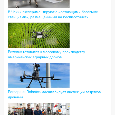
В Чехии экспериментируют с «летающими базовыми
станциями», размещенными на беспилотниках
Powerus готовится к массовому производству
американских аграрных дронов
Perceptual Robotics масштабирует инспекции ветряков
дронами