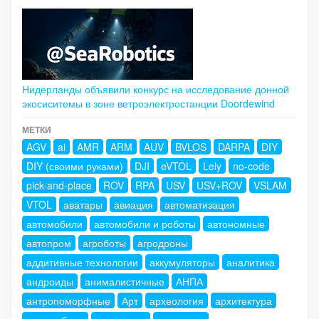
Нидерланды объявили конкурс на исследование донной
экосиситемы в зоне ветроэлектростанции Doordewind
МЕТКИ
AGV
ai
AMR
ARM
AUV
BVLOS
DARPA
DIY
DIY (своими руками)
DJI
eVTOL
Lely
no-code
pick-and-place
ROV
RPA
USV
USV+ROV
VSLAM
VTOL
аватары
авиация
автоматизация
автомобили
автомобили и роботы
автономные
автопром
агроботы
агродроны
аддитивные технологии
аккумуляторы
аналитика
андроиды
анималистичные
АНПА
антропоморфные
Арт
археология
архитектура