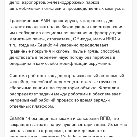
депо, аэропортов, железнодорожных парков,
автомобильной логистики и производственных кампусов.
Традиционные AMR проектируют, как правило, для
гладких складских полов. Зачастую для ориентирования
им необходима специальная внешняя инфраструктура -
магнитные ленты, отражатели, QR-коды, метки RFID и
т.п., тогда как Grande 44 уверенно преодолевает
гравийные покрытия и склоны, пыль и грязь, способна
действовать в переменчивую погоду без перебоев в
операциях и каких-либо модификаций окружения.
Система работает как децентрализованный автономный
конвейер, способный перемещать тяжелые грузы на
сборочные линии и по территории объекта. Флотилия
распределяет задачи между роботами и обеспечивает
непрерывный рабочий процесс во время зарядки
отдельных платформ.
Grande 44 оснащен датчиками и сенсорами RFID, что
сокращает затраты на ручную инвентаризацию. Их можно
использовать в агропроме, например, вместе с
автономными косилками Cortador и системами для