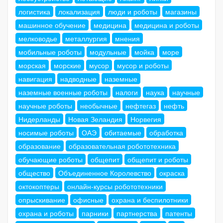
логистика
локализация
люди и роботы
магазины
машинное обучение
медицина
медицина и роботы
мелководье
металлургия
мнения
мобильные роботы
модульные
мойка
море
морская
морские
мусор
мусор и роботы
навигация
надводные
наземные
наземные военные роботы
налоги
наука
научные
научные роботы
необычные
нефтегаз
нефть
Нидерланды
Новая Зеландия
Норвегия
носимые роботы
ОАЭ
обитаемые
обработка
образование
образовательная робототехника
обучающие роботы
общепит
общепит и роботы
общество
Объединенное Королевство
окраска
октокоптеры
онлайн-курсы робототехники
опрыскивание
офисные
охрана и беспилотники
охрана и роботы
парники
партнерства
патенты