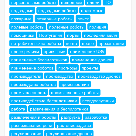
персональные роботы
пищепром
пляжи
ПО
подводные
подводные роботы
подземные
пожарные
пожарные роботы
поиск
полевые роботы
полезные роботы
полиция
помощники
Португалия
порты
последняя миля
потребительские роботы
почта
право
презентации
пресс-релизы
привязные
применение USV
применение беспилотников
применение дронов
применение роботов
прогнозы
проекты
производители
производство
производство дронов
производство роботов
происшествия
промышленность
промышленные роботы
противодействие беспилотникам
псевдоспутники
работа
развлечения и беспилотники
развлечения и роботы
разгрузка
разработка
распознавание речи
растениеводство
регулирование
регулирование дронов