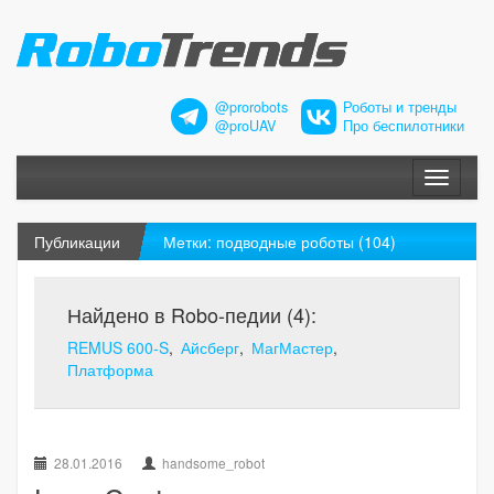
@prorobots
Роботы и тренды
@proUAV
Про беспилотники
Меню
Публикации
Метки: подводные роботы (104)
Найдено в Robo-педии (4):
REMUS 600-S
Айсберг
МагМастер
Платформа
28.01.2016
handsome_robot