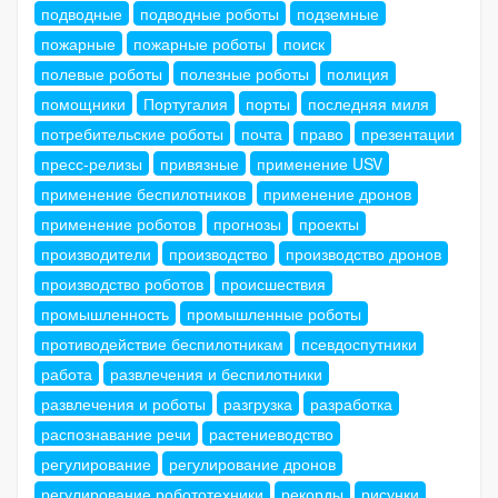
подводные
подводные роботы
подземные
пожарные
пожарные роботы
поиск
полевые роботы
полезные роботы
полиция
помощники
Португалия
порты
последняя миля
потребительские роботы
почта
право
презентации
пресс-релизы
привязные
применение USV
применение беспилотников
применение дронов
применение роботов
прогнозы
проекты
производители
производство
производство дронов
производство роботов
происшествия
промышленность
промышленные роботы
противодействие беспилотникам
псевдоспутники
работа
развлечения и беспилотники
развлечения и роботы
разгрузка
разработка
распознавание речи
растениеводство
регулирование
регулирование дронов
регулирование робототехники
рекорды
рисунки