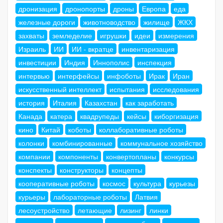
дронизация
дронопорты
дроны
Европа
еда
железные дороги
животноводство
жилище
ЖКХ
захваты
земледелие
игрушки
идеи
измерения
Израиль
ИИ
ИИ - вкратце
инвентаризация
инвестиции
Индия
Иннополис
инспекция
интервью
интерфейсы
инфоботы
Ирак
Иран
искусственный интеллект
испытания
исследования
история
Италия
Казахстан
как заработать
Канада
катера
квадрупеды
кейсы
киборгизация
кино
Китай
коботы
коллаборативные роботы
колонки
комбинированные
коммунальное хозяйство
компании
компоненты
конвертопланы
конкурсы
конспекты
конструкторы
концепты
кооперативные роботы
космос
культура
курьезы
курьеры
лабораторные роботы
Латвия
лесоустройство
летающие
лизинг
линки