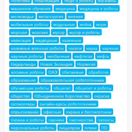
логистика
локализация
люди и роботы
магазины
машинное обучение
медицина
медицина и роботы
мелководье
металлургия
мнения
мобильные роботы
модульные
мойка
море
морская
морские
мусор
мусор и роботы
навигация
надводные
наземные
наземные военные роботы
налоги
наука
научные
научные роботы
необычные
нефтегаз
нефть
Нидерланды
Новая Зеландия
Норвегия
носимые роботы
ОАЭ
обитаемые
обработка
образование
образовательная робототехника
обучающие роботы
общепит
общепит и роботы
общество
Объединенное Королевство
окраска
октокоптеры
онлайн-курсы робототехники
опрыскивание
офисные
охрана и беспилотники
охрана и роботы
парники
партнерства
патенты
персональные роботы
пищепром
пляжи
ПО