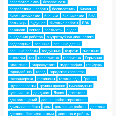
аэрофотосъемка
безопасность
безработица и роботы
беспилотники
биология
биомиметические
бионика
бионические
БНА
больницы
будущее
бытовые роботы
БЭК
вакансии
вектор
вертолеты
видео
внедрения роботов
внутритрубная диагностика
водородные
военные
военные дроны
военные роботы
воздушные
встречи
высотные
выставки
газ
геополитика
геофизика
Германия
гигантские
гидроакустика
гидрография
глайдеры
горнодобыча
город
городское хозяйство
господдержка
гостиницы
готовка еды
Греция
грузоперевозки
группы дронов
гуманоидные
гусеничные
дайджест
Дания
двигатели
для помещений
доение роботизированное
доильные роботы
дом
домашние роботы
доставка
доставка беспилотниками
доставка и роботы