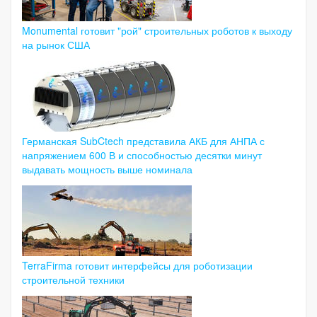
Monumental готовит "рой" строительных роботов к выходу
на рынок США
Германская SubCtech представила АКБ для АНПА с
напряжением 600 В и способностью десятки минут
выдавать мощность выше номинала
TerraFirma готовит интерфейсы для роботизации
строительной техники