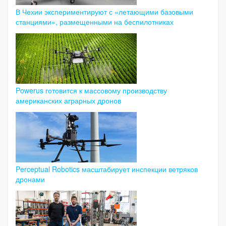
В Чехии экспериментируют с «летающими базовыми
станциями», размещенными на беспилотниках
Powerus готовится к массовому производству
американских аграрных дронов
Perceptual Robotics масштабирует инспекции ветряков
дронами