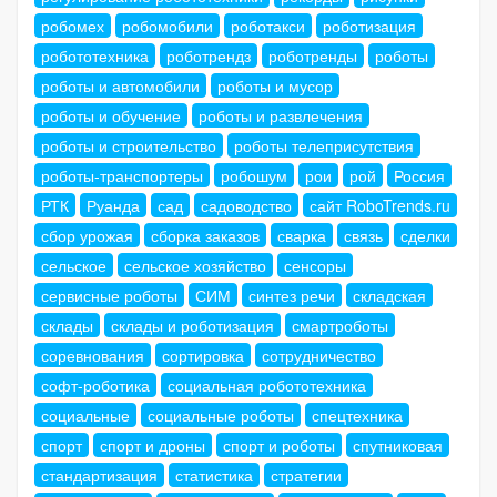
робомех
робомобили
роботакси
роботизация
робототехника
роботрендз
роботренды
роботы
роботы и автомобили
роботы и мусор
роботы и обучение
роботы и развлечения
роботы и строительство
роботы телеприсутствия
роботы-транспортеры
робошум
рои
рой
Россия
РТК
Руанда
сад
садоводство
сайт RoboTrends.ru
сбор урожая
сборка заказов
сварка
связь
сделки
сельское
сельское хозяйство
сенсоры
сервисные роботы
СИМ
синтез речи
складская
склады
склады и роботизация
смартроботы
соревнования
сортировка
сотрудничество
софт-роботика
социальная робототехника
социальные
социальные роботы
спецтехника
спорт
спорт и дроны
спорт и роботы
спутниковая
стандартизация
статистика
стратегии