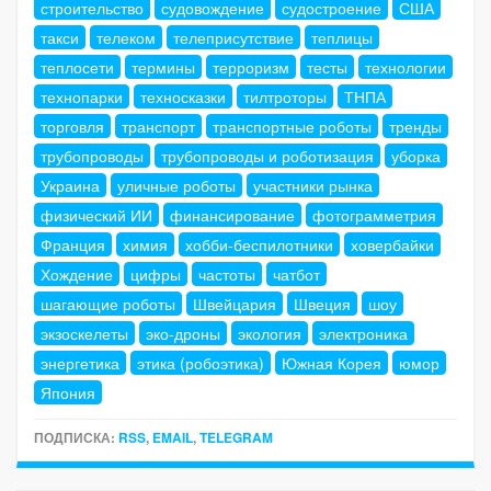
строительство
судовождение
судостроение
США
такси
телеком
телеприсутствие
теплицы
теплосети
термины
терроризм
тесты
технологии
технопарки
техносказки
тилтроторы
ТНПА
торговля
транспорт
транспортные роботы
тренды
трубопроводы
трубопроводы и роботизация
уборка
Украина
уличные роботы
участники рынка
физический ИИ
финансирование
фотограмметрия
Франция
химия
хобби-беспилотники
ховербайки
Хождение
цифры
частоты
чатбот
шагающие роботы
Швейцария
Швеция
шоу
экзоскелеты
эко-дроны
экология
электроника
энергетика
этика (робоэтика)
Южная Корея
юмор
Япония
ПОДПИСКА:
RSS
,
EMAIL
,
TELEGRAM