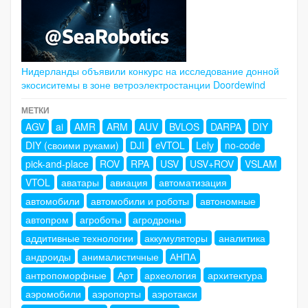
Нидерланды объявили конкурс на исследование донной
экосиситемы в зоне ветроэлектростанции Doordewind
МЕТКИ
AGV
ai
AMR
ARM
AUV
BVLOS
DARPA
DIY
DIY (своими руками)
DJI
eVTOL
Lely
no-code
pick-and-place
ROV
RPA
USV
USV+ROV
VSLAM
VTOL
аватары
авиация
автоматизация
автомобили
автомобили и роботы
автономные
автопром
агроботы
агродроны
аддитивные технологии
аккумуляторы
аналитика
андроиды
анималистичные
АНПА
антропоморфные
Арт
археология
архитектура
аэромобили
аэропорты
аэротакси