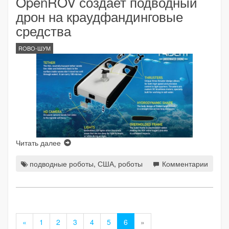
OpenROV создает подводный
дрон на краудфандинговые
средства
ROBO-ШУМ
Читать далее
подводные роботы
,
США
,
роботы
Комментарии
«
1
2
3
4
5
6
»