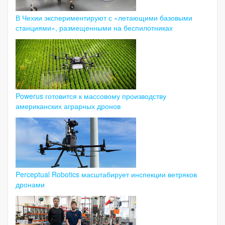
В Чехии экспериментируют с «летающими базовыми
станциями», размещенными на беспилотниках
Powerus готовится к массовому производству
американских аграрных дронов
Perceptual Robotics масштабирует инспекции ветряков
дронами