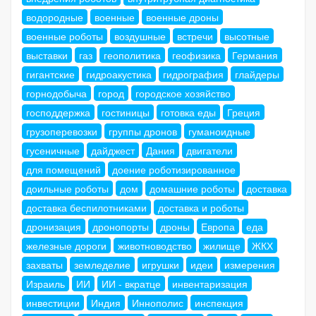
водородные
военные
военные дроны
военные роботы
воздушные
встречи
высотные
выставки
газ
геополитика
геофизика
Германия
гигантские
гидроакустика
гидрография
глайдеры
горнодобыча
город
городское хозяйство
господдержка
гостиницы
готовка еды
Греция
грузоперевозки
группы дронов
гуманоидные
гусеничные
дайджест
Дания
двигатели
для помещений
доение роботизированное
доильные роботы
дом
домашние роботы
доставка
доставка беспилотниками
доставка и роботы
дронизация
дронопорты
дроны
Европа
еда
железные дороги
животноводство
жилище
ЖКХ
захваты
земледелие
игрушки
идеи
измерения
Израиль
ИИ
ИИ - вкратце
инвентаризация
инвестиции
Индия
Иннополис
инспекция