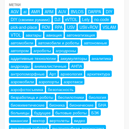
МЕТКИ
AGV
ai
AMR
ARM
AUV
BVLOS
DARPA
DIY
DIY (своими руками)
DJI
eVTOL
Lely
no-code
pick-and-place
ROV
RPA
USV
USV+ROV
VSLAM
VTOL
аватары
авиация
автоматизация
автомобили
автомобили и роботы
автономные
автопром
агроботы
агродроны
аддитивные технологии
аккумуляторы
аналитика
андроиды
анималистичные
АНПА
антропоморфные
Арт
археология
архитектура
аэромобили
аэропорты
аэротакси
аэрофотосъемка
безопасность
безработица и роботы
беспилотники
биология
биомиметические
бионика
бионические
БНА
больницы
будущее
бытовые роботы
БЭК
вакансии
вектор
вертолеты
видео
внедрения роботов
внутритрубная диагностика