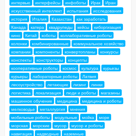
интервью
интерфейсы
инфоботы
Ирак
Иран
искусственный интеллект
испытания
исследования
история
Италия
Казахстан
как заработать
Канада
катера
квадрупеды
кейсы
киборгизация
кино
Китай
коботы
коллаборативные роботы
колонки
комбинированные
коммунальное хозяйство
компании
компоненты
конвертопланы
конкурсы
конспекты
конструкторы
концепты
кооперативные роботы
космос
культура
курьезы
курьеры
лабораторные роботы
Латвия
лесоустройство
летающие
лизинг
линки
логистика
локализация
люди и роботы
магазины
машинное обучение
медицина
медицина и роботы
мелководье
металлургия
мнения
мобильные роботы
модульные
мойка
море
морская
морские
мусор
мусор и роботы
навигация
надводные
наземные