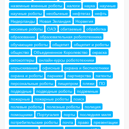
наземные военные роботы
налоги
наука
научные
научные роботы
необычные
нефтегаз
нефть
Нидерланды
Новая Зеландия
Норвегия
носимые роботы
ОАЭ
обитаемые
обработка
образование
образовательная робототехника
обучающие роботы
общепит
общепит и роботы
общество
Объединенное Королевство
окраска
октокоптеры
онлайн-курсы робототехники
опрыскивание
офисные
охрана и беспилотники
охрана и роботы
парники
партнерства
патенты
персональные роботы
пищепром
пляжи
ПО
подводные
подводные роботы
подземные
пожарные
пожарные роботы
поиск
полевые роботы
полезные роботы
полиция
помощники
Португалия
порты
последняя миля
потребительские роботы
почта
право
презентации