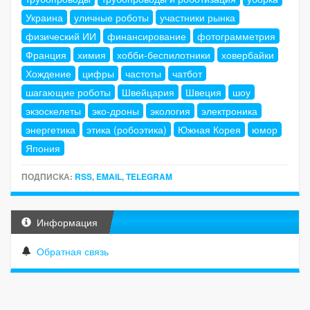
Украина
уличные роботы
участники рынка
физический ИИ
финансирование
фотограмметрия
Франция
химия
хобби-беспилотники
ховербайки
Хождение
цифры
частоты
чатбот
шагающие роботы
Швейцария
Швеция
шоу
экзоскелеты
эко-дроны
экология
электроника
энергетика
этика (робоэтика)
Южная Корея
юмор
Япония
ПОДПИСКА:
RSS
,
EMAIL
,
TELEGRAM
Информация
Обратная связь