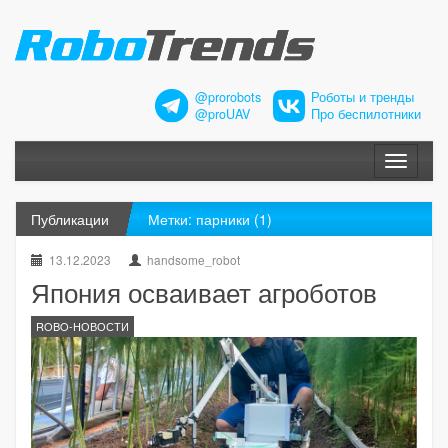
@prorobots
Роботы и тренды
@proUAV
Про беспилотники
Меню
Публикации
Метки: парники (1)
13.12.2023
handsome_robot
Япония осваивает агроботов
ROBO-НОВОСТИ