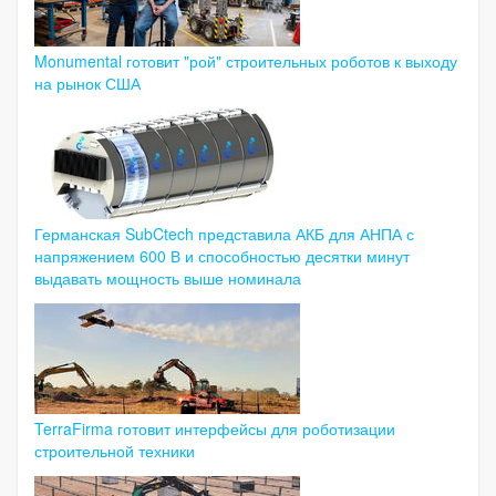
Monumental готовит "рой" строительных роботов к выходу
на рынок США
Германская SubCtech представила АКБ для АНПА с
напряжением 600 В и способностью десятки минут
выдавать мощность выше номинала
TerraFirma готовит интерфейсы для роботизации
строительной техники