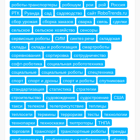
роботы-транспортеры
робошум
рои
рой
Россия
РТК
Руанда
сад
садоводство
сайт RoboTrends.ru
сбор урожая
сборка заказов
сварка
связь
сделки
сельское
сельское хозяйство
сенсоры
сервисные роботы
СИМ
синтез речи
складская
склады
склады и роботизация
смартроботы
соревнования
сортировка
сотрудничество
софт-роботика
социальная робототехника
социальные
социальные роботы
спецтехника
спорт
спорт и дроны
спорт и роботы
спутниковая
стандартизация
статистика
стратегии
строительство
судовождение
судостроение
США
такси
телеком
телеприсутствие
теплицы
теплосети
термины
терроризм
тесты
технологии
технопарки
техносказки
тилтроторы
ТНПА
торговля
транспорт
транспортные роботы
тренды
трубопроводы
трубопроводы и роботизация
уборка