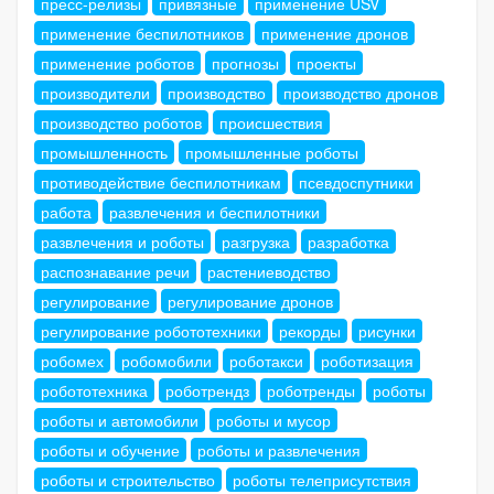
пресс-релизы
привязные
применение USV
применение беспилотников
применение дронов
применение роботов
прогнозы
проекты
производители
производство
производство дронов
производство роботов
происшествия
промышленность
промышленные роботы
противодействие беспилотникам
псевдоспутники
работа
развлечения и беспилотники
развлечения и роботы
разгрузка
разработка
распознавание речи
растениеводство
регулирование
регулирование дронов
регулирование робототехники
рекорды
рисунки
робомех
робомобили
роботакси
роботизация
робототехника
роботрендз
роботренды
роботы
роботы и автомобили
роботы и мусор
роботы и обучение
роботы и развлечения
роботы и строительство
роботы телеприсутствия