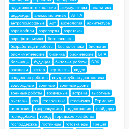
аддитивные технологии
аккумуляторы
аналитика
андроиды
анималистичные
АНПА
антропоморфные
Арт
археология
архитектура
аэромобили
аэропорты
аэротакси
аэрофотосъемка
безопасность
безработица и роботы
беспилотники
биология
биомиметические
бионика
бионические
БНА
больницы
будущее
бытовые роботы
БЭК
вакансии
вектор
вертолеты
видео
внедрения роботов
внутритрубная диагностика
водородные
военные
военные дроны
военные роботы
воздушные
встречи
высотные
выставки
газ
геополитика
геофизика
Германия
гигантские
гидроакустика
гидрография
глайдеры
горнодобыча
город
городское хозяйство
господдержка
гостиницы
готовка еды
Греция