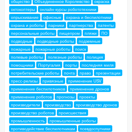
общество
Объединенное Королевство
окраска
октокоптеры
онлайн-курсы робототехники
опрыскивание
офисные
охрана и беспилотники
охрана и роботы
парники
партнерства
патенты
персональные роботы
пищепром
пляжи
ПО
подводные
подводные роботы
подземные
пожарные
пожарные роботы
поиск
полевые роботы
полезные роботы
полиция
помощники
Португалия
порты
последняя миля
потребительские роботы
почта
право
презентации
пресс-релизы
привязные
применение USV
применение беспилотников
применение дронов
применение роботов
прогнозы
проекты
производители
производство
производство дронов
производство роботов
происшествия
промышленность
промышленные роботы
противодействие беспилотникам
псевдоспутники