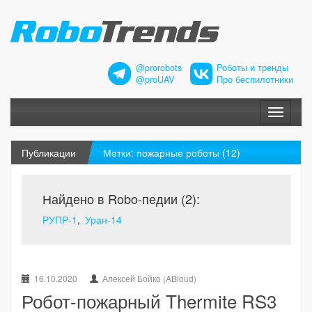
@prorobots
Роботы и тренды
@proUAV
Про беспилотники
Меню
Публикации
Метки: пожарные роботы (12)
Найдено в Robo-педии (2):
РУПР-1
Уран-14
16.10.2020
Алексей Бойко (ABloud)
Робот-пожарный Thermite RS3