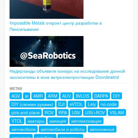
Impossible Metals откроет центр разработки в
Пенсильвании
Нидерланды объявили конкурс на исследование донной
экосиситемы в зоне ветроэлектростанции Doordewind
МЕТКИ
AGV
ai
AMR
ARM
AUV
BVLOS
DARPA
DIY
DIY (своими руками)
DJI
eVTOL
Lely
no-code
pick-and-place
ROV
RPA
USV
USV+ROV
VSLAM
VTOL
аватары
авиация
автоматизация
автомобили
автомобили и роботы
автономные
автопром
агроботы
агродроны