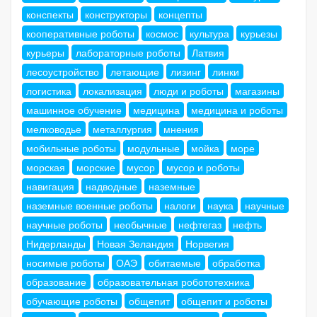
конспекты
конструкторы
концепты
кооперативные роботы
космос
культура
курьезы
курьеры
лабораторные роботы
Латвия
лесоустройство
летающие
лизинг
линки
логистика
локализация
люди и роботы
магазины
машинное обучение
медицина
медицина и роботы
мелководье
металлургия
мнения
мобильные роботы
модульные
мойка
море
морская
морские
мусор
мусор и роботы
навигация
надводные
наземные
наземные военные роботы
налоги
наука
научные
научные роботы
необычные
нефтегаз
нефть
Нидерланды
Новая Зеландия
Норвегия
носимые роботы
ОАЭ
обитаемые
обработка
образование
образовательная робототехника
обучающие роботы
общепит
общепит и роботы