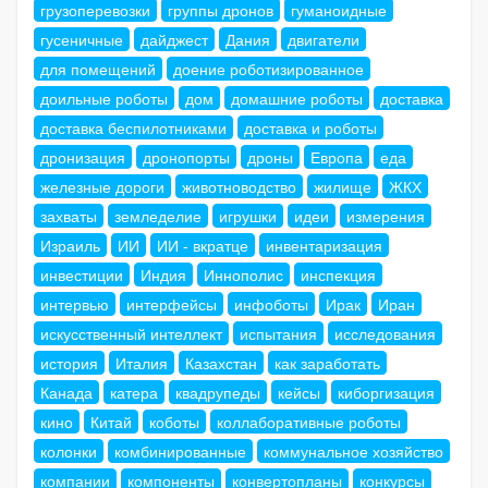
грузоперевозки
группы дронов
гуманоидные
гусеничные
дайджест
Дания
двигатели
для помещений
доение роботизированное
доильные роботы
дом
домашние роботы
доставка
доставка беспилотниками
доставка и роботы
дронизация
дронопорты
дроны
Европа
еда
железные дороги
животноводство
жилище
ЖКХ
захваты
земледелие
игрушки
идеи
измерения
Израиль
ИИ
ИИ - вкратце
инвентаризация
инвестиции
Индия
Иннополис
инспекция
интервью
интерфейсы
инфоботы
Ирак
Иран
искусственный интеллект
испытания
исследования
история
Италия
Казахстан
как заработать
Канада
катера
квадрупеды
кейсы
киборгизация
кино
Китай
коботы
коллаборативные роботы
колонки
комбинированные
коммунальное хозяйство
компании
компоненты
конвертопланы
конкурсы