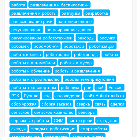
работа
развлечения и беспилотники
развлечения и роботы
разгрузка
разработка
распознавание речи
растениеводство
регулирование
регулирование дронов
регулирование робототехники
рекорды
рисунки
робомех
робомобили
роботакси
роботизация
робототехника
роботрендз
роботренды
роботы
роботы и автомобили
роботы и мусор
роботы и обучение
роботы и развлечения
роботы и строительство
роботы телеприсутствия
роботы-транспортеры
робошум
рои
рой
Россия
РТК
Руанда
сад
садоводство
сайт RoboTrends.ru
сбор урожая
сборка заказов
сварка
связь
сделки
сельское
сельское хозяйство
сенсоры
сервисные роботы
СИМ
синтез речи
складская
склады
склады и роботизация
смартроботы
соревнования
сортировка
сотрудничество