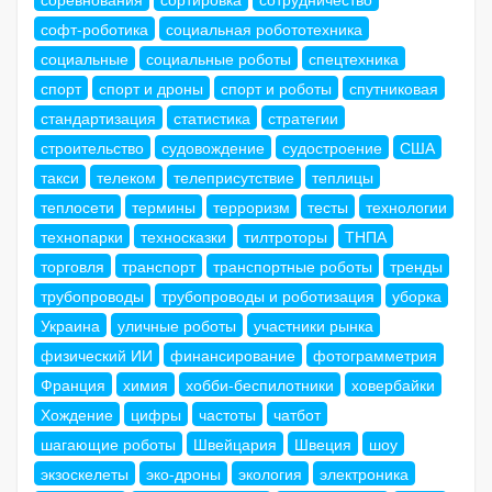
софт-роботика
социальная робототехника
социальные
социальные роботы
спецтехника
спорт
спорт и дроны
спорт и роботы
спутниковая
стандартизация
статистика
стратегии
строительство
судовождение
судостроение
США
такси
телеком
телеприсутствие
теплицы
теплосети
термины
терроризм
тесты
технологии
технопарки
техносказки
тилтроторы
ТНПА
торговля
транспорт
транспортные роботы
тренды
трубопроводы
трубопроводы и роботизация
уборка
Украина
уличные роботы
участники рынка
физический ИИ
финансирование
фотограмметрия
Франция
химия
хобби-беспилотники
ховербайки
Хождение
цифры
частоты
чатбот
шагающие роботы
Швейцария
Швеция
шоу
экзоскелеты
эко-дроны
экология
электроника