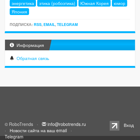
энергетика
этика (робоэтика)
Южная Корея
юмор
Япония
ПОДПИСКА:
RSS
,
EMAIL
,
TELEGRAM
Информация
Обратная связь
© RoboTrends ·
info@robotrends.ru
Вход
·
Новости сайта на ваш email
·
Telegram