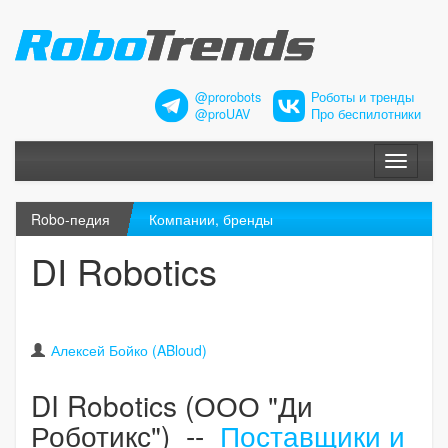
@prorobots
Роботы и тренды
@proUAV
Про беспилотники
Меню
Robo-педия
Компании, бренды
DI Robotics
Алексей Бойко (ABloud)
DI Robotics (ООО "Ди
Роботикс") --
Поставщики и