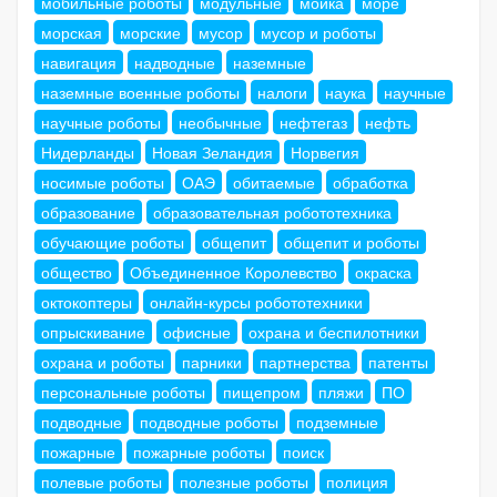
мобильные роботы
модульные
мойка
море
морская
морские
мусор
мусор и роботы
навигация
надводные
наземные
наземные военные роботы
налоги
наука
научные
научные роботы
необычные
нефтегаз
нефть
Нидерланды
Новая Зеландия
Норвегия
носимые роботы
ОАЭ
обитаемые
обработка
образование
образовательная робототехника
обучающие роботы
общепит
общепит и роботы
общество
Объединенное Королевство
окраска
октокоптеры
онлайн-курсы робототехники
опрыскивание
офисные
охрана и беспилотники
охрана и роботы
парники
партнерства
патенты
персональные роботы
пищепром
пляжи
ПО
подводные
подводные роботы
подземные
пожарные
пожарные роботы
поиск
полевые роботы
полезные роботы
полиция