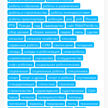
роботы и обучение
роботы и развлечения
роботы и строительство
роботы телеприсутствия
роботы-транспортеры
робошум
рои
рой
Россия
РТК
Руанда
сад
садоводство
сайт RoboTrends.ru
сбор урожая
сборка заказов
сварка
связь
сделки
сельское
сельское хозяйство
сенсоры
сервисные роботы
СИМ
синтез речи
складская
склады
склады и роботизация
смартроботы
соревнования
сортировка
сотрудничество
софт-роботика
социальная робототехника
социальные
социальные роботы
спецтехника
спорт
спорт и дроны
спорт и роботы
спутниковая
стандартизация
статистика
стратегии
строительство
судовождение
судостроение
США
такси
телеком
телеприсутствие
теплицы
теплосети
термины
терроризм
тесты
технологии