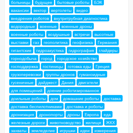
больницы
будущее
бытовые роботы
БЭК
вакансии
вектор
вертолеты
видео
внедрения роботов
внутритрубная диагностика
водородные
военные
военные дроны
военные роботы
воздушные
встречи
высотные
выставки
газ
геополитика
геофизика
Германия
гигантские
гидроакустика
гидрография
глайдеры
горнодобыча
город
городское хозяйство
господдержка
гостиницы
готовка еды
Греция
грузоперевозки
группы дронов
гуманоидные
гусеничные
дайджест
Дания
двигатели
для помещений
доение роботизированное
доильные роботы
дом
домашние роботы
доставка
доставка беспилотниками
доставка и роботы
дронизация
дронопорты
дроны
Европа
еда
железные дороги
животноводство
жилище
ЖКХ
захваты
земледелие
игрушки
идеи
измерения