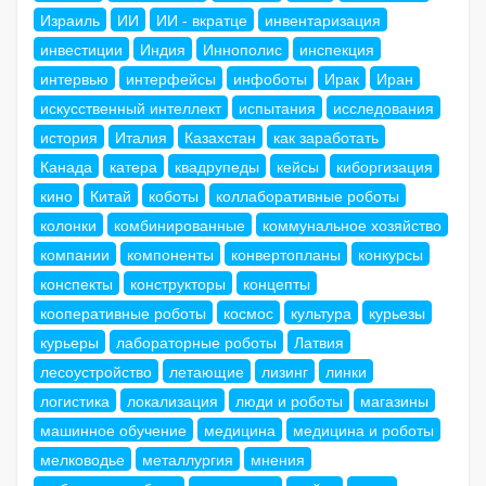
Израиль
ИИ
ИИ - вкратце
инвентаризация
инвестиции
Индия
Иннополис
инспекция
интервью
интерфейсы
инфоботы
Ирак
Иран
искусственный интеллект
испытания
исследования
история
Италия
Казахстан
как заработать
Канада
катера
квадрупеды
кейсы
киборгизация
кино
Китай
коботы
коллаборативные роботы
колонки
комбинированные
коммунальное хозяйство
компании
компоненты
конвертопланы
конкурсы
конспекты
конструкторы
концепты
кооперативные роботы
космос
культура
курьезы
курьеры
лабораторные роботы
Латвия
лесоустройство
летающие
лизинг
линки
логистика
локализация
люди и роботы
магазины
машинное обучение
медицина
медицина и роботы
мелководье
металлургия
мнения