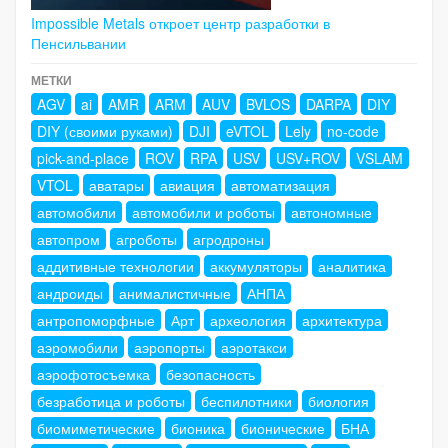
Impossible Metals откроет центр разработки в
Пенсильвании
МЕТКИ
AGV
ai
AMR
ARM
AUV
BVLOS
DARPA
DIY
DIY (своими руками)
DJI
eVTOL
Lely
no-code
pick-and-place
ROV
RPA
USV
USV+ROV
VSLAM
VTOL
аватары
авиация
автоматизация
автомобили
автомобили и роботы
автономные
автопром
агроботы
агродроны
аддитивные технологии
аккумуляторы
аналитика
андроиды
анималистичные
АНПА
антропоморфные
Арт
археология
архитектура
аэромобили
аэропорты
аэротакси
аэрофотосъемка
безопасность
безработица и роботы
беспилотники
биология
биомиметические
бионика
бионические
БНА