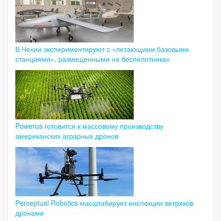
В Чехии экспериментируют с «летающими базовыми
станциями», размещенными на беспилотниках
Powerus готовится к массовому производству
американских аграрных дронов
Perceptual Robotics масштабирует инспекции ветряков
дронами