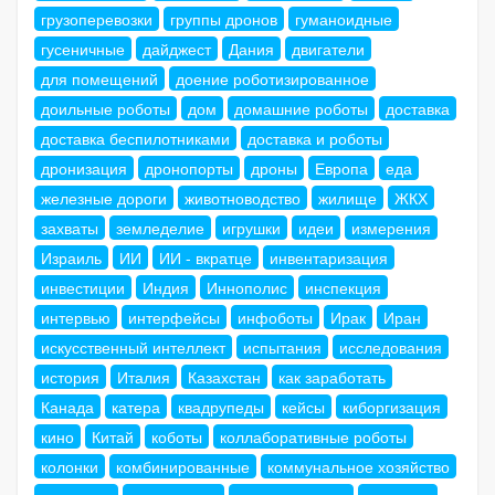
грузоперевозки
группы дронов
гуманоидные
гусеничные
дайджест
Дания
двигатели
для помещений
доение роботизированное
доильные роботы
дом
домашние роботы
доставка
доставка беспилотниками
доставка и роботы
дронизация
дронопорты
дроны
Европа
еда
железные дороги
животноводство
жилище
ЖКХ
захваты
земледелие
игрушки
идеи
измерения
Израиль
ИИ
ИИ - вкратце
инвентаризация
инвестиции
Индия
Иннополис
инспекция
интервью
интерфейсы
инфоботы
Ирак
Иран
искусственный интеллект
испытания
исследования
история
Италия
Казахстан
как заработать
Канада
катера
квадрупеды
кейсы
киборгизация
кино
Китай
коботы
коллаборативные роботы
колонки
комбинированные
коммунальное хозяйство