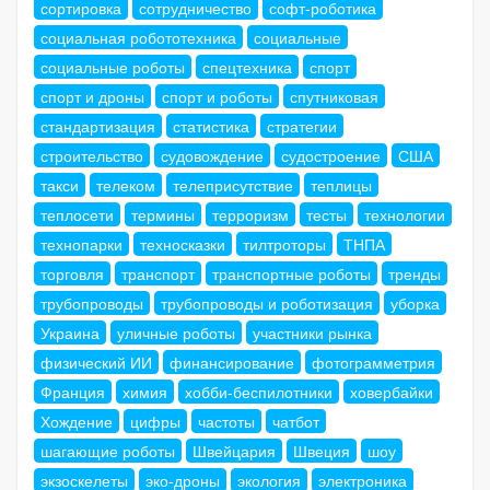
сортировка
сотрудничество
софт-роботика
социальная робототехника
социальные
социальные роботы
спецтехника
спорт
спорт и дроны
спорт и роботы
спутниковая
стандартизация
статистика
стратегии
строительство
судовождение
судостроение
США
такси
телеком
телеприсутствие
теплицы
теплосети
термины
терроризм
тесты
технологии
технопарки
техносказки
тилтроторы
ТНПА
торговля
транспорт
транспортные роботы
тренды
трубопроводы
трубопроводы и роботизация
уборка
Украина
уличные роботы
участники рынка
физический ИИ
финансирование
фотограмметрия
Франция
химия
хобби-беспилотники
ховербайки
Хождение
цифры
частоты
чатбот
шагающие роботы
Швейцария
Швеция
шоу
экзоскелеты
эко-дроны
экология
электроника