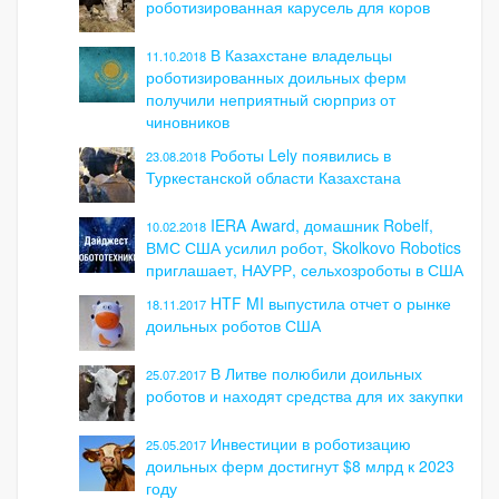
роботизированная карусель для коров
В Казахстане владельцы
11.10.2018
роботизированных доильных ферм
получили неприятный сюрприз от
чиновников
Роботы Lely появились в
23.08.2018
Туркестанской области Казахстана
IERA Award, домашник Robelf,
10.02.2018
ВМС США усилил робот, Skolkovo Robotics
приглашает, НАУРР, сельхозроботы в США
HTF MI выпустила отчет о рынке
18.11.2017
доильных роботов США
В Литве полюбили доильных
25.07.2017
роботов и находят средства для их закупки
Инвестиции в роботизацию
25.05.2017
доильных ферм достигнут $8 млрд к 2023
году