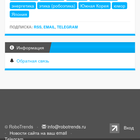
энергетика
этика (робоэтика)
Южная Корея
юмор
Япония
ПОДПИСКА:
RSS
,
EMAIL
,
TELEGRAM
Информация
Обратная связь
© RoboTrends ·
info@robotrends.ru
Вход
·
Новости сайта на ваш email
·
Telegram