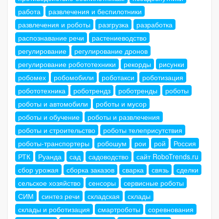
работа
развлечения и беспилотники
развлечения и роботы
разгрузка
разработка
распознавание речи
растениеводство
регулирование
регулирование дронов
регулирование робототехники
рекорды
рисунки
робомех
робомобили
роботакси
роботизация
робототехника
роботрендз
роботренды
роботы
роботы и автомобили
роботы и мусор
роботы и обучение
роботы и развлечения
роботы и строительство
роботы телеприсутствия
роботы-транспортеры
робошум
рои
рой
Россия
РТК
Руанда
сад
садоводство
сайт RoboTrends.ru
сбор урожая
сборка заказов
сварка
связь
сделки
сельское хозяйство
сенсоры
сервисные роботы
СИМ
синтез речи
складская
склады
склады и роботизация
смартроботы
соревнования