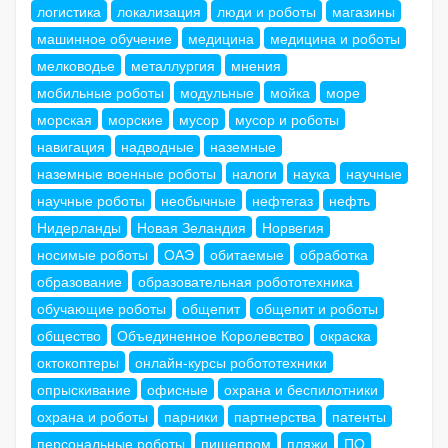
логистика
локализация
люди и роботы
магазины
машинное обучение
медицина
медицина и роботы
мелководье
металлургия
мнения
мобильные роботы
модульные
мойка
море
морская
морские
мусор
мусор и роботы
навигация
надводные
наземные
наземные военные роботы
налоги
наука
научные
научные роботы
необычные
нефтегаз
нефть
Нидерланды
Новая Зеландия
Норвегия
носимые роботы
ОАЭ
обитаемые
обработка
образование
образовательная робототехника
обучающие роботы
общепит
общепит и роботы
общество
Объединенное Королевство
окраска
октокоптеры
онлайн-курсы робототехники
опрыскивание
офисные
охрана и беспилотники
охрана и роботы
парники
партнерства
патенты
персональные роботы
пищепром
пляжи
ПО