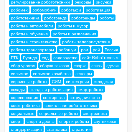
регулирование робототехники
рекорды
рисунки
робомех
робомобили
роботакси
роботизация
робототехника
роботрендз
роботренды
роботы
роботы и автомобили
роботы и мусор
роботы и обучение
роботы и развлечения
роботы и строительство
роботы телеприсутствия
роботы-транспортеры
робошум
рои
рой
Россия
РТК
Руанда
сад
садоводство
сайт RoboTrends.ru
сбор урожая
сборка заказов
сварка
связь
сделки
сельское
сельское хозяйство
сенсоры
сервисные роботы
СИМ
синтез речи
складская
склады
склады и роботизация
смартроботы
соревнования
сортировка
сотрудничество
софт-роботика
социальная робототехника
социальные
социальные роботы
спецтехника
спорт
спорт и дроны
спорт и роботы
спутниковая
стандартизация
статистика
стратегии