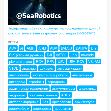
Нидерланды объявили конкурс на исследование донной
экосиситемы в зоне ветроэлектростанции Doordewind
МЕТКИ
AGV
ai
AMR
ARM
AUV
BVLOS
DARPA
DIY
DIY (своими руками)
DJI
eVTOL
Lely
no-code
pick-and-place
ROV
RPA
USV
USV+ROV
VSLAM
VTOL
аватары
авиация
автоматизация
автомобили
автомобили и роботы
автономные
автопром
агроботы
агродроны
аддитивные технологии
аккумуляторы
аналитика
андроиды
анималистичные
АНПА
антропоморфные
Арт
археология
архитектура
аэромобили
аэропорты
аэротакси