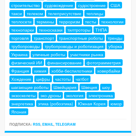
строительство
судовождение
судостроение
США
такси
телеком
телеприсутствие
теплицы
теплосети
термины
терроризм
тесты
технологии
технопарки
техносказки
тилтроторы
ТНПА
торговля
транспорт
транспортные роботы
тренды
трубопроводы
трубопроводы и роботизация
уборка
Украина
уличные роботы
участники рынка
физический ИИ
финансирование
фотограмметрия
Франция
химия
хобби-беспилотники
ховербайки
Хождение
цифры
частоты
чатбот
шагающие роботы
Швейцария
Швеция
шоу
экзоскелеты
эко-дроны
экология
электроника
энергетика
этика (робоэтика)
Южная Корея
юмор
Япония
ПОДПИСКА:
RSS
,
EMAIL
,
TELEGRAM