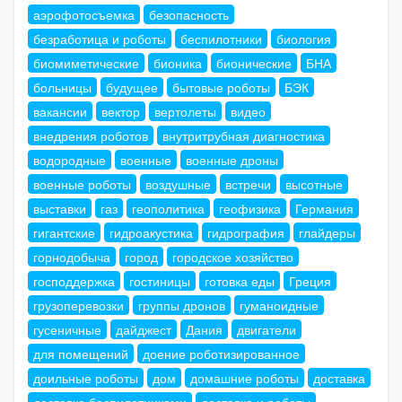
аэрофотосъемка
безопасность
безработица и роботы
беспилотники
биология
биомиметические
бионика
бионические
БНА
больницы
будущее
бытовые роботы
БЭК
вакансии
вектор
вертолеты
видео
внедрения роботов
внутритрубная диагностика
водородные
военные
военные дроны
военные роботы
воздушные
встречи
высотные
выставки
газ
геополитика
геофизика
Германия
гигантские
гидроакустика
гидрография
глайдеры
горнодобыча
город
городское хозяйство
господдержка
гостиницы
готовка еды
Греция
грузоперевозки
группы дронов
гуманоидные
гусеничные
дайджест
Дания
двигатели
для помещений
доение роботизированное
доильные роботы
дом
домашние роботы
доставка