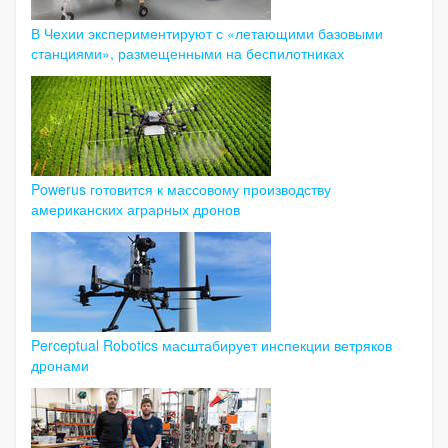
В Чехии экспериментируют с «летающими базовыми
станциями», размещенными на беспилотниках
Powerus готовится к массовому производству
американских аграрных дронов
Perceptual Robotics масштабирует инспекции ветряков
дронами