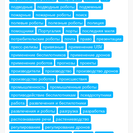
подводные
подводные роботы
подземные
пожарные
пожарные роботы
поиск
полевые роботы
полезные роботы
полиция
помощники
Португалия
порты
последняя миля
потребительские роботы
почта
право
презентации
пресс-релизы
привязные
применение USV
применение беспилотников
применение дронов
применение роботов
прогнозы
проекты
производители
производство
производство дронов
производство роботов
происшествия
промышленность
промышленные роботы
противодействие беспилотникам
псевдоспутники
работа
развлечения и беспилотники
развлечения и роботы
разгрузка
разработка
распознавание речи
растениеводство
регулирование
регулирование дронов