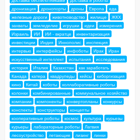
доставка беспилотниками
доставка и роботы
дронизация
дронопорты
дроны
Европа
еда
железные дороги
животноводство
жилище
ЖКХ
захваты
земледелие
игрушки
идеи
измерения
Израиль
ИИ
ИИ - вкратце
инвентаризация
инвестиции
Индия
Иннополис
инспекция
интервью
интерфейсы
инфоботы
Ирак
Иран
искусственный интеллект
испытания
исследования
история
Италия
Казахстан
как заработать
Канада
катера
квадрупеды
кейсы
киборгизация
кино
Китай
коботы
коллаборативные роботы
колонки
комбинированные
коммунальное хозяйство
компании
компоненты
конвертопланы
конкурсы
конспекты
конструкторы
концепты
кооперативные роботы
космос
культура
курьезы
курьеры
лабораторные роботы
Латвия
лесоустройство
летающие
лизинг
линки