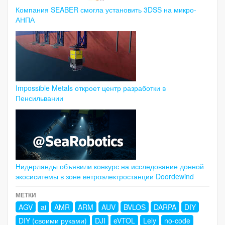
Компания SEABER смогла установить 3DSS на микро-
АНПА
Impossible Metals откроет центр разработки в
Пенсильвании
Нидерланды объявили конкурс на исследование донной
экосиситемы в зоне ветроэлектростанции Doordewind
МЕТКИ
AGV
ai
AMR
ARM
AUV
BVLOS
DARPA
DIY
DIY (своими руками)
DJI
eVTOL
Lely
no-code