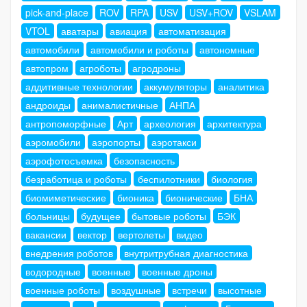
pick-and-place
ROV
RPA
USV
USV+ROV
VSLAM
VTOL
аватары
авиация
автоматизация
автомобили
автомобили и роботы
автономные
автопром
агроботы
агродроны
аддитивные технологии
аккумуляторы
аналитика
андроиды
анималистичные
АНПА
антропоморфные
Арт
археология
архитектура
аэромобили
аэропорты
аэротакси
аэрофотосъемка
безопасность
безработица и роботы
беспилотники
биология
биомиметические
бионика
бионические
БНА
больницы
будущее
бытовые роботы
БЭК
вакансии
вектор
вертолеты
видео
внедрения роботов
внутритрубная диагностика
водородные
военные
военные дроны
военные роботы
воздушные
встречи
высотные