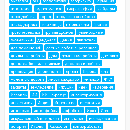
выставки
газ
геополитика
геофизика
Германия
гигантские
гидроакустика
гидрография
глайдеры
горнодобыча
город
городское хозяйство
господдержка
гостиницы
готовка еды
Греция
грузоперевозки
группы дронов
гуманоидные
гусеничные
дайджест
Дания
двигатели
для помещений
доение роботизированное
доильные роботы
дом
домашние роботы
доставка
доставка беспилотниками
доставка и роботы
дронизация
дронопорты
дроны
Европа
еда
железные дороги
животноводство
жилище
ЖКХ
захваты
земледелие
игрушки
идеи
измерения
Израиль
ИИ
ИИ - вкратце
инвентаризация
инвестиции
Индия
Иннополис
инспекция
интервью
интерфейсы
инфоботы
Ирак
Иран
искусственный интеллект
испытания
исследования
история
Италия
Казахстан
как заработать