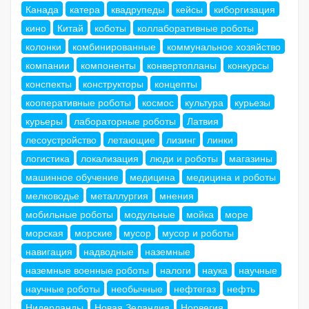
Канада
катера
квадрупеды
кейсы
киборгизация
кино
Китай
коботы
коллаборативные роботы
колонки
комбинированные
коммунальное хозяйство
компании
компоненты
конвертопланы
конкурсы
конспекты
конструкторы
концепты
кооперативные роботы
космос
культура
курьезы
курьеры
лабораторные роботы
Латвия
лесоустройство
летающие
лизинг
линки
логистика
локализация
люди и роботы
магазины
машинное обучение
медицина
медицина и роботы
мелководье
металлургия
мнения
мобильные роботы
модульные
мойка
море
морская
морские
мусор
мусор и роботы
навигация
надводные
наземные
наземные военные роботы
налоги
наука
научные
научные роботы
необычные
нефтегаз
нефть
Нидерланды
Новая Зеландия
Норвегия