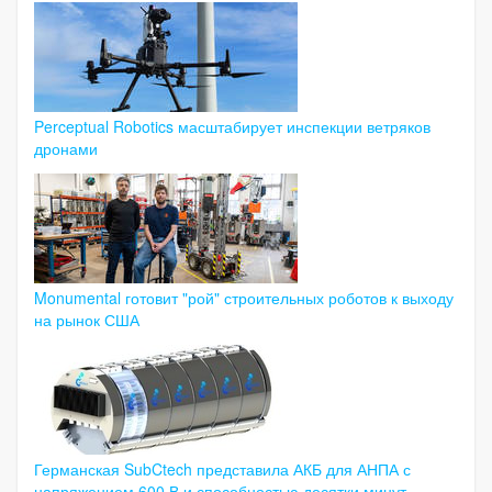
Perceptual Robotics масштабирует инспекции ветряков
дронами
Monumental готовит "рой" строительных роботов к выходу
на рынок США
Германская SubCtech представила АКБ для АНПА с
напряжением 600 В и способностью десятки минут