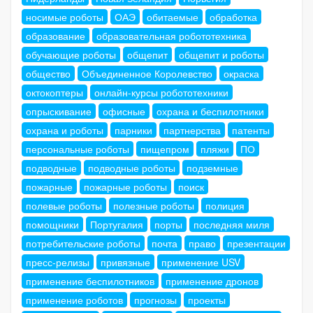
носимые роботы
ОАЭ
обитаемые
обработка
образование
образовательная робототехника
обучающие роботы
общепит
общепит и роботы
общество
Объединенное Королевство
окраска
октокоптеры
онлайн-курсы робототехники
опрыскивание
офисные
охрана и беспилотники
охрана и роботы
парники
партнерства
патенты
персональные роботы
пищепром
пляжи
ПО
подводные
подводные роботы
подземные
пожарные
пожарные роботы
поиск
полевые роботы
полезные роботы
полиция
помощники
Португалия
порты
последняя миля
потребительские роботы
почта
право
презентации
пресс-релизы
привязные
применение USV
применение беспилотников
применение дронов
применение роботов
прогнозы
проекты