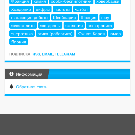
Франция
химия
хобби-беспилотники
ховербайки
Хождение
цифры
частоты
чатбот
шагающие роботы
Швейцария
Швеция
шоу
экзоскелеты
эко-дроны
экология
электроника
энергетика
этика (робоэтика)
Южная Корея
юмор
Япония
ПОДПИСКА:
RSS
,
EMAIL
,
TELEGRAM
Информация
Обратная связь