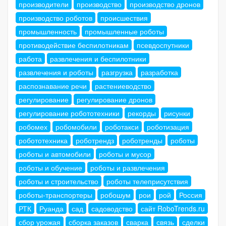
производители
производство
производство дронов
производство роботов
происшествия
промышленность
промышленные роботы
противодействие беспилотникам
псевдоспутники
работа
развлечения и беспилотники
развлечения и роботы
разгрузка
разработка
распознавание речи
растениеводство
регулирование
регулирование дронов
регулирование робототехники
рекорды
рисунки
робомех
робомобили
роботакси
роботизация
робототехника
роботрендз
роботренды
роботы
роботы и автомобили
роботы и мусор
роботы и обучение
роботы и развлечения
роботы и строительство
роботы телеприсутствия
роботы-транспортеры
робошум
рои
рой
Россия
РТК
Руанда
сад
садоводство
сайт RoboTrends.ru
сбор урожая
сборка заказов
сварка
связь
сделки