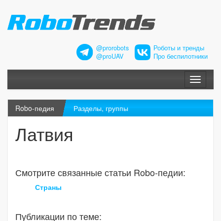
@prorobots
Роботы и тренды
@proUAV
Про беспилотники
Меню
Robo-педия
Разделы, группы
Латвия
Смотрите связанные статьи Robo-педии:
Страны
Публикации по теме: