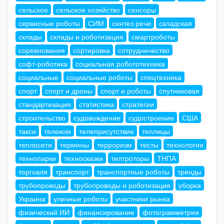
сельское
сельское хозяйство
сенсоры
сервисные роботы
СИМ
синтез речи
складская
склады
склады и роботизация
смартроботы
соревнования
сортировка
сотрудничество
софт-роботика
социальная робототехника
социальные
социальные роботы
спецтехника
спорт
спорт и дроны
спорт и роботы
спутниковая
стандартизация
статистика
стратегии
строительство
судовождение
судостроение
США
такси
телеком
телеприсутствие
теплицы
теплосети
термины
терроризм
тесты
технологии
технопарки
техносказки
тилтроторы
ТНПА
торговля
транспорт
транспортные роботы
тренды
трубопроводы
трубопроводы и роботизация
уборка
Украина
уличные роботы
участники рынка
физический ИИ
финансирование
фотограмметрия