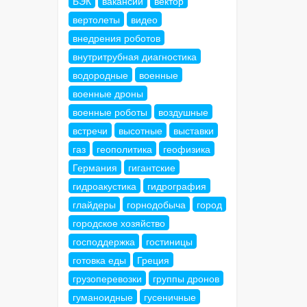
БЭК
вакансии
вектор
вертолеты
видео
внедрения роботов
внутритрубная диагностика
водородные
военные
военные дроны
военные роботы
воздушные
встречи
высотные
выставки
газ
геополитика
геофизика
Германия
гигантские
гидроакустика
гидрография
глайдеры
горнодобыча
город
городское хозяйство
господдержка
гостиницы
готовка еды
Греция
грузоперевозки
группы дронов
гуманоидные
гусеничные