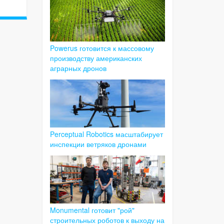
Powerus готовится к массовому
производству американских
аграрных дронов
Perceptual Robotics масштабирует
инспекции ветряков дронами
Monumental готовит "рой"
строительных роботов к выходу на