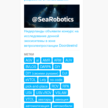
Нидерланды объявили конкурс на
исследование донной
экосиситемы в зоне
ветроэлектростанции Doordewind
МЕТКИ
AGV
ai
AMR
ARM
AUV
BVLOS
DARPA
DIY
DIY (своими руками)
DJI
eVTOL
Lely
no-code
pick-and-place
ROV
RPA
USV
USV+ROV
VSLAM
VTOL
аватары
авиация
автоматизация
автомобили