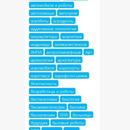
автомобили и роботы
автономные
автопром
агроботы
агродроны
аддитивные технологии
аккумуляторы
аналитика
андроиды
анималистичные
АНПА
антропоморфные
Арт
археология
архитектура
аэромобили
аэропорты
аэротакси
аэрофотосъемка
безопасность
безработица и роботы
беспилотники
биология
биомиметические
бионика
бионические
БНА
больницы
будущее
бытовые роботы