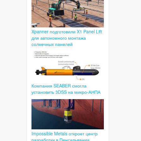
Xpanner подготовили X1 Panel Lift
для автономного монтажа
солнечных панелей
Компания SEABER смогла
установить 3DSS на микро-АНПА
Impossible Metals откроет центр
разработки в Пенсильвании