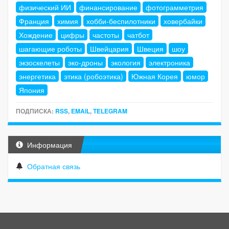
физический ИИ
финансирование
фотограмметрия
Франция
химия
хобби-беспилотники
ховербайки
Хождение
цифры
частоты
чатбот
шагающие роботы
Швейцария
Швеция
шоу
экзоскелеты
эко-дроны
экология
электроника
энергетика
этика (робоэтика)
Южная Корея
юмор
Япония
ПОДПИСКА:
RSS
,
EMAIL
,
TELEGRAM
Информация
Обратная связь