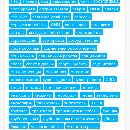
РТК
Руанда
сад
садоводство
сайт RoboTrends.ru
сбор урожая
сборка заказов
сварка
связь
сделки
сельское
сельское хозяйство
сенсоры
сервисные роботы
СИМ
синтез речи
складская
склады
склады и роботизация
смартроботы
соревнования
сортировка
сотрудничество
софт-роботика
социальная робототехника
социальные
социальные роботы
спецтехника
спорт
спорт и дроны
спорт и роботы
спутниковая
стандартизация
статистика
стратегии
строительство
судовождение
судостроение
США
такси
телеком
телеприсутствие
теплицы
теплосети
термины
терроризм
тесты
технологии
технопарки
техносказки
тилтроторы
ТНПА
торговля
транспорт
транспортные роботы
тренды
трубопроводы
трубопроводы и роботизация
уборка
Украина
уличные роботы
участники рынка