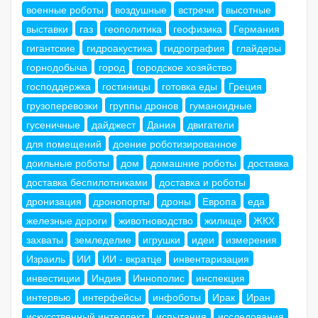
военные роботы
воздушные
встречи
высотные
выставки
газ
геополитика
геофизика
Германия
гигантские
гидроакустика
гидрография
глайдеры
горнодобыча
город
городское хозяйство
господдержка
гостиницы
готовка еды
Греция
грузоперевозки
группы дронов
гуманоидные
гусеничные
дайджест
Дания
двигатели
для помещений
доение роботизированное
доильные роботы
дом
домашние роботы
доставка
доставка беспилотниками
доставка и роботы
дронизация
дронопорты
дроны
Европа
еда
железные дороги
животноводство
жилище
ЖКХ
захваты
земледелие
игрушки
идеи
измерения
Израиль
ИИ
ИИ - вкратце
инвентаризация
инвестиции
Индия
Иннополис
инспекция
интервью
интерфейсы
инфоботы
Ирак
Иран
искусственный интеллект
испытания
исследования