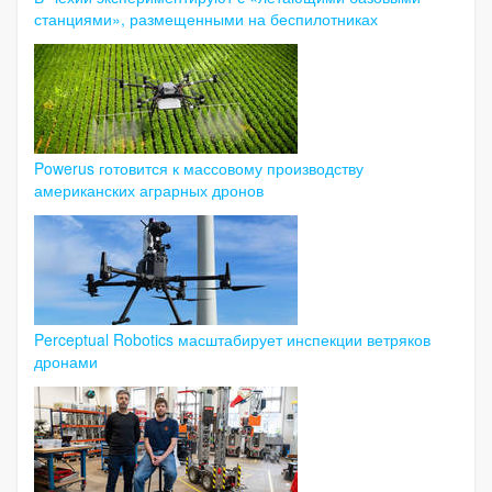
станциями», размещенными на беспилотниках
Powerus готовится к массовому производству
американских аграрных дронов
Perceptual Robotics масштабирует инспекции ветряков
дронами