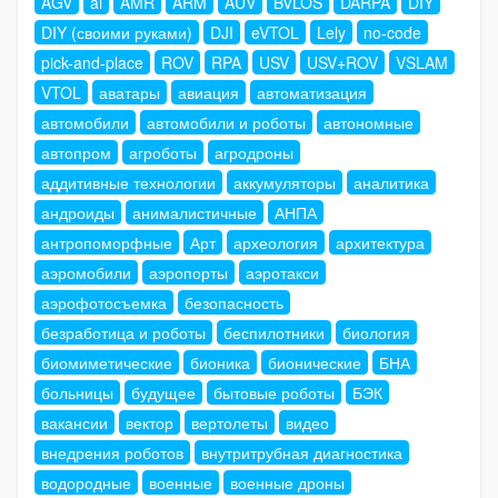
AGV
ai
AMR
ARM
AUV
BVLOS
DARPA
DIY
DIY (своими руками)
DJI
eVTOL
Lely
no-code
pick-and-place
ROV
RPA
USV
USV+ROV
VSLAM
VTOL
аватары
авиация
автоматизация
автомобили
автомобили и роботы
автономные
автопром
агроботы
агродроны
аддитивные технологии
аккумуляторы
аналитика
андроиды
анималистичные
АНПА
антропоморфные
Арт
археология
архитектура
аэромобили
аэропорты
аэротакси
аэрофотосъемка
безопасность
безработица и роботы
беспилотники
биология
биомиметические
бионика
бионические
БНА
больницы
будущее
бытовые роботы
БЭК
вакансии
вектор
вертолеты
видео
внедрения роботов
внутритрубная диагностика
водородные
военные
военные дроны