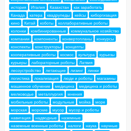
история
Италия
Казахстан
как заработать
Канада
катера
квадрупеды
кейсы
киборгизация
кино
Китай
коботы
коллаборативные роботы
колонки
комбинированные
коммунальное хозяйство
компании
компоненты
конвертопланы
конкурсы
конспекты
конструкторы
концепты
кооперативные роботы
космос
культура
курьезы
курьеры
лабораторные роботы
Латвия
лесоустройство
летающие
лизинг
линки
логистика
локализация
люди и роботы
магазины
машинное обучение
медицина
медицина и роботы
мелководье
металлургия
мнения
мобильные роботы
модульные
мойка
море
морская
морские
мусор
мусор и роботы
навигация
надводные
наземные
наземные военные роботы
налоги
наука
научные