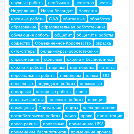
научные роботы
необычные
нефтегаз
нефть
Нидерланды
Новая Зеландия
Норвегия
носимые роботы
ОАЭ
обитаемые
обработка
образование
образовательная робототехника
обучающие роботы
общепит
общепит и роботы
общество
Объединенное Королевство
окраска
октокоптеры
онлайн-курсы робототехники
опрыскивание
офисные
охрана и беспилотники
охрана и роботы
парники
партнерства
патенты
персональные роботы
пищепром
пляжи
ПО
подводные
подводные роботы
подземные
пожарные
пожарные роботы
поиск
полевые роботы
полезные роботы
полиция
помощники
Португалия
порты
последняя миля
потребительские роботы
почта
право
презентации
пресс-релизы
привязные
применение USV
применение беспилотников
применение дронов