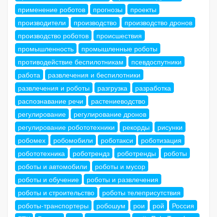
применение роботов
прогнозы
проекты
производители
производство
производство дронов
производство роботов
происшествия
промышленность
промышленные роботы
противодействие беспилотникам
псевдоспутники
работа
развлечения и беспилотники
развлечения и роботы
разгрузка
разработка
распознавание речи
растениеводство
регулирование
регулирование дронов
регулирование робототехники
рекорды
рисунки
робомех
робомобили
роботакси
роботизация
робототехника
роботрендз
роботренды
роботы
роботы и автомобили
роботы и мусор
роботы и обучение
роботы и развлечения
роботы и строительство
роботы телеприсутствия
роботы-транспортеры
робошум
рои
рой
Россия