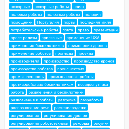
пожарные
пожарные роботы
поиск
полевые роботы
полезные роботы
полиция
помощники
Португалия
порты
последняя миля
потребительские роботы
почта
право
презентации
пресс-релизы
привязные
применение USV
применение беспилотников
применение дронов
применение роботов
прогнозы
проекты
производители
производство
производство дронов
производство роботов
происшествия
промышленность
промышленные роботы
противодействие беспилотникам
псевдоспутники
работа
развлечения и беспилотники
развлечения и роботы
разгрузка
разработка
распознавание речи
растениеводство
регулирование
регулирование дронов
регулирование робототехники
рекорды
рисунки