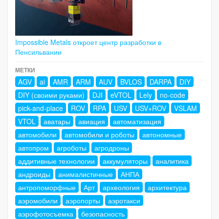
Impossible Metals откроет центр разработки в
Пенсильвании
МЕТКИ
AGV
ai
AMR
ARM
AUV
BVLOS
DARPA
DIY
DIY (своими руками)
DJI
eVTOL
Lely
no-code
pick-and-place
ROV
RPA
USV
USV+ROV
VSLAM
VTOL
аватары
авиация
автоматизация
автомобили
автомобили и роботы
автономные
автопром
агроботы
агродроны
аддитивные технологии
аккумуляторы
аналитика
андроиды
анималистичные
АНПА
антропоморфные
Арт
археология
архитектура
аэромобили
аэропорты
аэротакси
аэрофотосъемка
безопасность