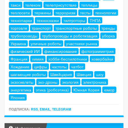
такси
телеком
телеприсутствие
теплицы
теплосети
термины
терроризм
тесты
технологии
технопарки
техносказки
тилтроторы
ТНПА
торговля
транспорт
транспортные роботы
тренды
трубопроводы
трубопроводы и роботизация
уборка
Украина
уличные роботы
участники рынка
физический ИИ
финансирование
фотограмметрия
Франция
химия
хобби-беспилотники
ховербайки
Хождение
цифры
частоты
чатбот
шагающие роботы
Швейцария
Швеция
шоу
экзоскелеты
эко-дроны
экология
электроника
энергетика
этика (робоэтика)
Южная Корея
юмор
Япония
ПОДПИСКА:
RSS
,
EMAIL
,
TELEGRAM