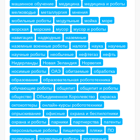
машинное обучение
медицина
медицина и роботы
мелководье
металлургия
мнения
мобильные роботы
модульные
мойка
море
морская
морские
мусор
мусор и роботы
навигация
надводные
наземные
наземные военные роботы
налоги
наука
научные
научные роботы
необычные
нефтегаз
нефть
Нидерланды
Новая Зеландия
Норвегия
носимые роботы
ОАЭ
обитаемые
обработка
образование
образовательная робототехника
обучающие роботы
общепит
общепит и роботы
общество
Объединенное Королевство
окраска
октокоптеры
онлайн-курсы робототехники
опрыскивание
офисные
охрана и беспилотники
охрана и роботы
парники
партнерства
патенты
персональные роботы
пищепром
пляжи
ПО
подводные
подводные роботы
подземные