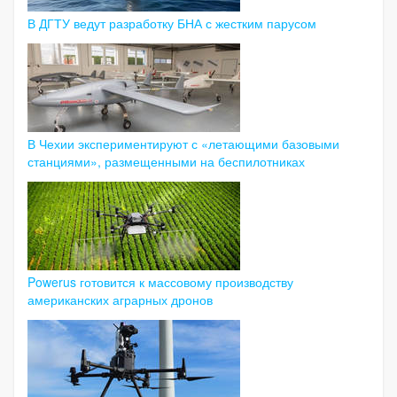
В ДГТУ ведут разработку БНА с жестким парусом
В Чехии экспериментируют с «летающими базовыми
станциями», размещенными на беспилотниках
Powerus готовится к массовому производству
американских аграрных дронов