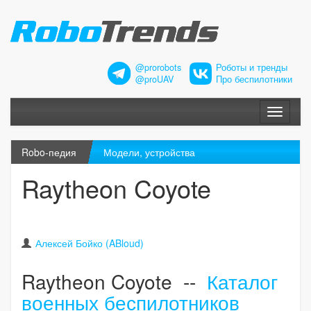
@prorobots
Роботы и тренды
@proUAV
Про беспилотники
Меню
Robo-педия
Модели, устройства
Raytheon Coyote
Алексей Бойко (ABloud)
Raytheon Coyote --
Каталог
военных беспилотников