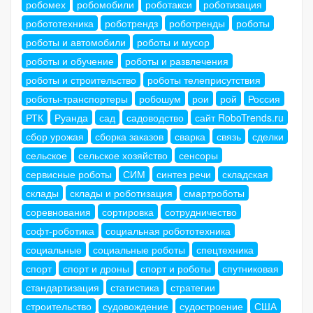
робомех
робомобили
роботакси
роботизация
робототехника
роботрендз
роботренды
роботы
роботы и автомобили
роботы и мусор
роботы и обучение
роботы и развлечения
роботы и строительство
роботы телеприсутствия
роботы-транспортеры
робошум
рои
рой
Россия
РТК
Руанда
сад
садоводство
сайт RoboTrends.ru
сбор урожая
сборка заказов
сварка
связь
сделки
сельское
сельское хозяйство
сенсоры
сервисные роботы
СИМ
синтез речи
складская
склады
склады и роботизация
смартроботы
соревнования
сортировка
сотрудничество
софт-роботика
социальная робототехника
социальные
социальные роботы
спецтехника
спорт
спорт и дроны
спорт и роботы
спутниковая
стандартизация
статистика
стратегии
строительство
судовождение
судостроение
США