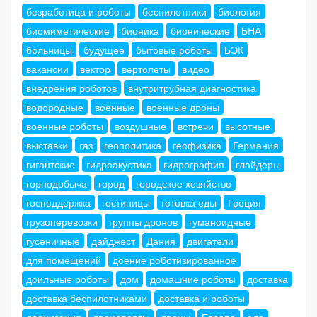
безработица и роботы
беспилотники
биология
биомиметические
бионика
бионические
БНА
больницы
будущее
бытовые роботы
БЭК
вакансии
вектор
вертолеты
видео
внедрения роботов
внутритрубная диагностика
водородные
военные
военные дроны
военные роботы
воздушные
встречи
высотные
выставки
газ
геополитика
геофизика
Германия
гигантские
гидроакустика
гидрография
глайдеры
горнодобыча
город
городское хозяйство
господдержка
гостиницы
готовка еды
Греция
грузоперевозки
группы дронов
гуманоидные
гусеничные
дайджест
Дания
двигатели
для помещений
доение роботизированное
доильные роботы
дом
домашние роботы
доставка
доставка беспилотниками
доставка и роботы