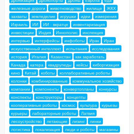
дронизация
дронопорты
дроны
Европа
еда
железные дороги
животноводство
жилище
ЖКХ
захваты
земледелие
игрушки
идеи
измерения
Израиль
ИИ
ИИ - вкратце
инвентаризация
инвестиции
Индия
Иннополис
инспекция
интервью
интерфейсы
инфоботы
Ирак
Иран
искусственный интеллект
испытания
исследования
история
Италия
Казахстан
как заработать
Канада
катера
квадрупеды
кейсы
киборгизация
кино
Китай
коботы
коллаборативные роботы
колонки
комбинированные
коммунальное хозяйство
компании
компоненты
конвертопланы
конкурсы
конспекты
конструкторы
концепты
кооперативные роботы
космос
культура
курьезы
курьеры
лабораторные роботы
Латвия
лесоустройство
летающие
лизинг
линки
логистика
локализация
люди и роботы
магазины