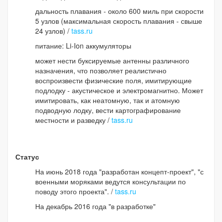
дальность плавания - около 600 миль при скорости
5 узлов (максимальная скорость плавания - свыше
24 узлов) /
tass.ru
питание: Li-Ion аккумуляторы
может нести буксируемые антенны различного
назначения, что позволяет реалистично
воспроизвести физические поля, имитирующие
подлодку - акустическое и электромагнитно. Может
имитировать, как неатомную, так и атомную
подводную лодку, вести картографирование
местности и разведку /
tass.ru
Статус
На июнь 2018 года "разработан концепт-проект", "с
военными моряками ведутся консультации по
поводу этого проекта". /
tass.ru
На декабрь 2016 года "в разработке"