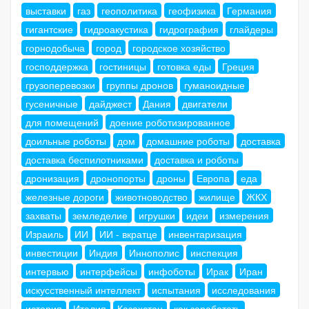
выставки
газ
геополитика
геофизика
Германия
гигантские
гидроакустика
гидрография
глайдеры
горнодобыча
город
городское хозяйство
господдержка
гостиницы
готовка еды
Греция
грузоперевозки
группы дронов
гуманоидные
гусеничные
дайджест
Дания
двигатели
для помещений
доение роботизированное
доильные роботы
дом
домашние роботы
доставка
доставка беспилотниками
доставка и роботы
дронизация
дронопорты
дроны
Европа
еда
железные дороги
животноводство
жилище
ЖКХ
захваты
земледелие
игрушки
идеи
измерения
Израиль
ИИ
ИИ - вкратце
инвентаризация
инвестиции
Индия
Иннополис
инспекция
интервью
интерфейсы
инфоботы
Ирак
Иран
искусственный интеллект
испытания
исследования
история
Италия
Казахстан
как заработать