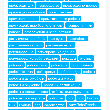
производители
производство
производство дронов
производство роботов
происшествия
промышленность
промышленные роботы
противодействие беспилотникам
псевдоспутники
работа
развлечения и беспилотники
развлечения и роботы
разгрузка
разработка
распознавание речи
растениеводство
регулирование
регулирование дронов
регулирование робототехники
рекорды
рисунки
робомех
робомобили
роботакси
роботизация
робототехника
роботрендз
роботренды
роботы
роботы и автомобили
роботы и мусор
роботы и обучение
роботы и развлечения
роботы и строительство
роботы телеприсутствия
роботы-транспортеры
робошум
рои
рой
Россия
РТК
Руанда
сад
садоводство
сайт RoboTrends.ru