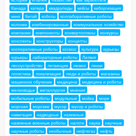
Канада
катера
квадрупеды
кейсы
киборгизация
кино
Китай
коботы
коллаборативные роботы
колонки
комбинированные
коммунальное хозяйство
компании
компоненты
конвертопланы
конкурсы
конспекты
конструкторы
концепты
кооперативные роботы
космос
культура
курьезы
курьеры
лабораторные роботы
Латвия
лесоустройство
летающие
лизинг
линки
логистика
локализация
люди и роботы
магазины
машинное обучение
медицина
медицина и роботы
мелководье
металлургия
мнения
мобильные роботы
модульные
мойка
море
морская
морские
мусор
мусор и роботы
навигация
надводные
наземные
наземные военные роботы
налоги
наука
научные
научные роботы
необычные
нефтегаз
нефть