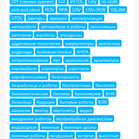
DIY (своими руками)
DJI
eVTOL
Lely
no-code
pick-and-place
ROV
RPA
USV
USV+ROV
VSLAM
VTOL
аватары
авиация
автоматизация
автомобили
автомобили и роботы
автономные
автопром
агроботы
агродроны
аддитивные технологии
аккумуляторы
аналитика
андроиды
анималистичные
АНПА
антропоморфные
Арт
археология
архитектура
аэромобили
аэропорты
аэротакси
аэрофотосъемка
безопасность
безработица и роботы
беспилотники
биология
биомиметические
бионика
бионические
БНА
больницы
будущее
бытовые роботы
БЭК
вакансии
вектор
вертолеты
видео
внедрения роботов
внутритрубная диагностика
водородные
военные
военные дроны
военные роботы
воздушные
встречи
высотные