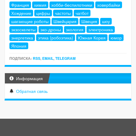
Франция
химия
хобби-беспилотники
ховербайки
Хождение
цифры
частоты
чатбот
шагающие роботы
Швейцария
Швеция
шоу
экзоскелеты
эко-дроны
экология
электроника
энергетика
этика (робоэтика)
Южная Корея
юмор
Япония
ПОДПИСКА:
RSS
,
EMAIL
,
TELEGRAM
Информация
Обратная связь