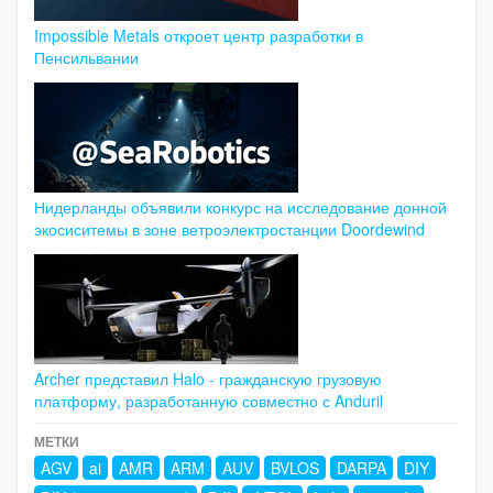
Impossible Metals откроет центр разработки в
Пенсильвании
Нидерланды объявили конкурс на исследование донной
экосиситемы в зоне ветроэлектростанции Doordewind
Archer представил Halo - гражданскую грузовую
платформу, разработанную совместно с Anduril
МЕТКИ
AGV
ai
AMR
ARM
AUV
BVLOS
DARPA
DIY