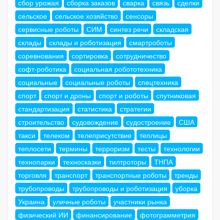
сбор урожая
сборка заказов
сварка
связь
сделки
сельское
сельское хозяйство
сенсоры
сервисные роботы
СИМ
синтез речи
складская
склады
склады и роботизация
смартроботы
соревнования
сортировка
сотрудничество
софт-роботика
социальная робототехника
социальные
социальные роботы
спецтехника
спорт
спорт и дроны
спорт и роботы
спутниковая
стандартизация
статистика
стратегии
строительство
судовождение
судостроение
США
такси
телеком
телеприсутствие
теплицы
теплосети
термины
терроризм
тесты
технологии
технопарки
техносказки
тилтроторы
ТНПА
торговля
транспорт
транспортные роботы
тренды
трубопроводы
трубопроводы и роботизация
уборка
Украина
уличные роботы
участники рынка
физический ИИ
финансирование
фотограмметрия