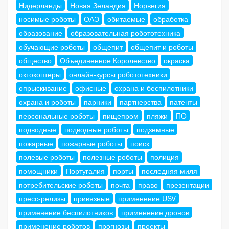
Нидерланды
Новая Зеландия
Норвегия
носимые роботы
ОАЭ
обитаемые
обработка
образование
образовательная робототехника
обучающие роботы
общепит
общепит и роботы
общество
Объединенное Королевство
окраска
октокоптеры
онлайн-курсы робототехники
опрыскивание
офисные
охрана и беспилотники
охрана и роботы
парники
партнерства
патенты
персональные роботы
пищепром
пляжи
ПО
подводные
подводные роботы
подземные
пожарные
пожарные роботы
поиск
полевые роботы
полезные роботы
полиция
помощники
Португалия
порты
последняя миля
потребительские роботы
почта
право
презентации
пресс-релизы
привязные
применение USV
применение беспилотников
применение дронов
применение роботов
прогнозы
проекты