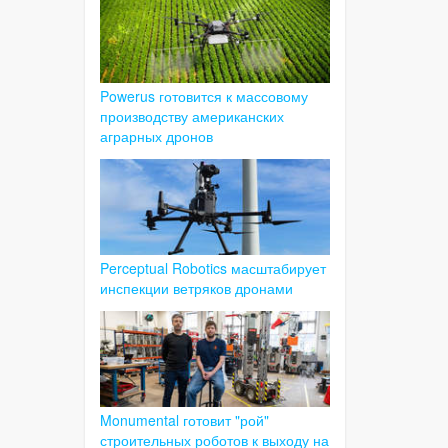
Powerus готовится к массовому
производству американских
аграрных дронов
Perceptual Robotics масштабирует
инспекции ветряков дронами
Monumental готовит "рой"
строительных роботов к выходу на