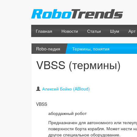
Главная
Новости
Статьи
Шум
Арт
Robo-педия
Термины, понятия
VBSS (термины)
Алексей Бойко (ABloud)
VBSS
абордажный робот
Предназначен для автономного или телеуп
поверхности борта корабля. Может нести 
другое специальное оборудование.