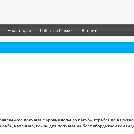
Robo-педия
Роботы в России
Встречи
равляемого подъема с уровня воды до палубы корабля по наружно
на себе, например, концы для подъема на борт абордажной команд