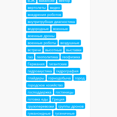
БЭК
вакансии
вектор
вертолеты
видео
внедрения роботов
внутритрубная диагностика
водородные
военные
военные дроны
военные роботы
воздушные
встречи
высотные
выставки
газ
геополитика
геофизика
Германия
гигантские
гидроакустика
гидрография
глайдеры
горнодобыча
город
городское хозяйство
господдержка
гостиницы
готовка еды
Греция
грузоперевозки
группы дронов
гуманоидные
гусеничные