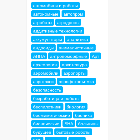
автомобили и роботы
автономные
автопром
агроботы
агродроны
аддитивные технологии
аккумуляторы
аналитика
андроиды
анималистичные
АНПА
антропоморфные
Арт
археология
архитектура
аэромобили
аэропорты
аэротакси
аэрофотосъемка
безопасность
безработица и роботы
беспилотники
биология
биомиметические
бионика
бионические
БНА
больницы
будущее
бытовые роботы