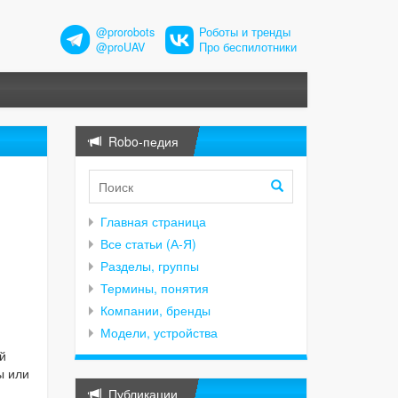
@prorobots
Роботы и тренды
@proUAV
Про беспилотники
Robo-педия
Главная страница
Все статьи (А-Я)
Разделы, группы
Термины, понятия
Компании, бренды
Модели, устройства
й
ы или
Публикации