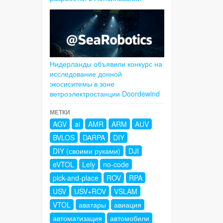
Нидерланды объявили конкурс на
исследование донной
экосиситемы в зоне
ветроэлектростанции Doordewind
МЕТКИ
AGV
ai
AMR
ARM
AUV
BVLOS
DARPA
DIY
DIY (своими руками)
DJI
eVTOL
Lely
no-code
pick-and-place
ROV
RPA
USV
USV+ROV
VSLAM
VTOL
аватары
авиация
автоматизация
автомобили