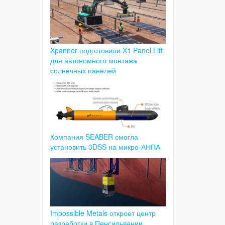
Xpanner подготовили X1 Panel Lift
для автономного монтажа
солнечных панелей
Компания SEABER смогла
установить 3DSS на микро-АНПА
Impossible Metals откроет центр
разработки в Пенсильвании