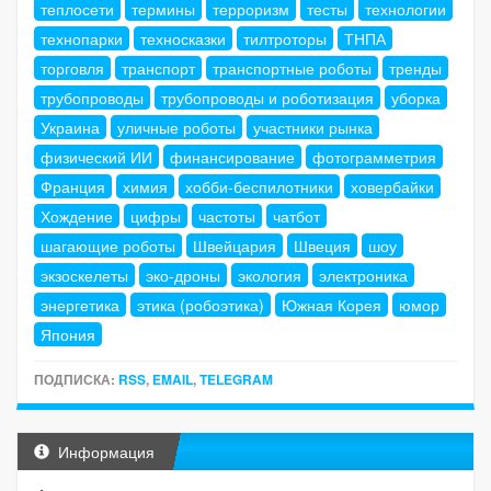
теплосети
термины
терроризм
тесты
технологии
технопарки
техносказки
тилтроторы
ТНПА
торговля
транспорт
транспортные роботы
тренды
трубопроводы
трубопроводы и роботизация
уборка
Украина
уличные роботы
участники рынка
физический ИИ
финансирование
фотограмметрия
Франция
химия
хобби-беспилотники
ховербайки
Хождение
цифры
частоты
чатбот
шагающие роботы
Швейцария
Швеция
шоу
экзоскелеты
эко-дроны
экология
электроника
энергетика
этика (робоэтика)
Южная Корея
юмор
Япония
ПОДПИСКА:
RSS
,
EMAIL
,
TELEGRAM
Информация