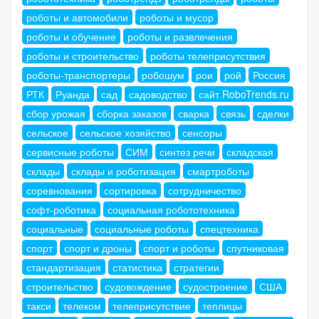
роботы и автомобили
роботы и мусор
роботы и обучение
роботы и развлечения
роботы и строительство
роботы телеприсутствия
роботы-транспортеры
робошум
рои
рой
Россия
РТК
Руанда
сад
садоводство
сайт RoboTrends.ru
сбор урожая
сборка заказов
сварка
связь
сделки
сельское
сельское хозяйство
сенсоры
сервисные роботы
СИМ
синтез речи
складская
склады
склады и роботизация
смартроботы
соревнования
сортировка
сотрудничество
софт-роботика
социальная робототехника
социальные
социальные роботы
спецтехника
спорт
спорт и дроны
спорт и роботы
спутниковая
стандартизация
статистика
стратегии
строительство
судовождение
судостроение
США
такси
телеком
телеприсутствие
теплицы