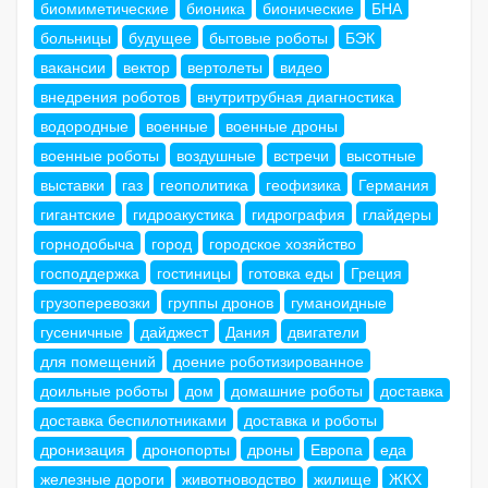
биомиметические
бионика
бионические
БНА
больницы
будущее
бытовые роботы
БЭК
вакансии
вектор
вертолеты
видео
внедрения роботов
внутритрубная диагностика
водородные
военные
военные дроны
военные роботы
воздушные
встречи
высотные
выставки
газ
геополитика
геофизика
Германия
гигантские
гидроакустика
гидрография
глайдеры
горнодобыча
город
городское хозяйство
господдержка
гостиницы
готовка еды
Греция
грузоперевозки
группы дронов
гуманоидные
гусеничные
дайджест
Дания
двигатели
для помещений
доение роботизированное
доильные роботы
дом
домашние роботы
доставка
доставка беспилотниками
доставка и роботы
дронизация
дронопорты
дроны
Европа
еда
железные дороги
животноводство
жилище
ЖКХ