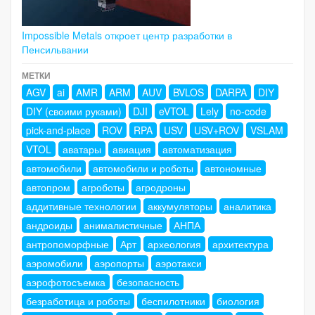
Impossible Metals откроет центр разработки в
Пенсильвании
МЕТКИ
AGV
ai
AMR
ARM
AUV
BVLOS
DARPA
DIY
DIY (своими руками)
DJI
eVTOL
Lely
no-code
pick-and-place
ROV
RPA
USV
USV+ROV
VSLAM
VTOL
аватары
авиация
автоматизация
автомобили
автомобили и роботы
автономные
автопром
агроботы
агродроны
аддитивные технологии
аккумуляторы
аналитика
андроиды
анималистичные
АНПА
антропоморфные
Арт
археология
архитектура
аэромобили
аэропорты
аэротакси
аэрофотосъемка
безопасность
безработица и роботы
беспилотники
биология