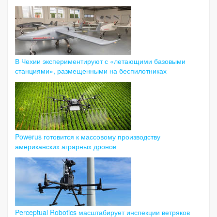
В Чехии экспериментируют с «летающими базовыми
станциями», размещенными на беспилотниках
Powerus готовится к массовому производству
американских аграрных дронов
Perceptual Robotics масштабирует инспекции ветряков