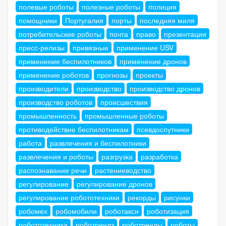
полевые роботы
полезные роботы
полиция
помощники
Португалия
порты
последняя миля
потребительские роботы
почта
право
презентации
пресс-релизы
привязные
применение USV
применение беспилотников
применение дронов
применение роботов
прогнозы
проекты
производители
производство
производство дронов
производство роботов
происшествия
промышленность
промышленные роботы
противодействие беспилотникам
псевдоспутники
работа
развлечения и беспилотники
развлечения и роботы
разгрузка
разработка
распознавание речи
растениеводство
регулирование
регулирование дронов
регулирование робототехники
рекорды
рисунки
робомех
робомобили
роботакси
роботизация
робототехника
роботрендз
роботренды
роботы