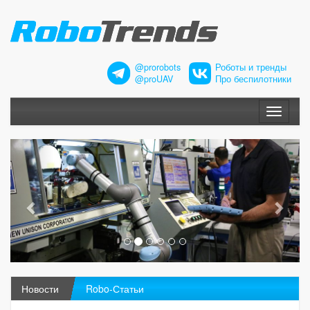
@prorobots
Роботы и тренды
@proUAV
Про беспилотники
Меню
Новости
Robo-Статьи