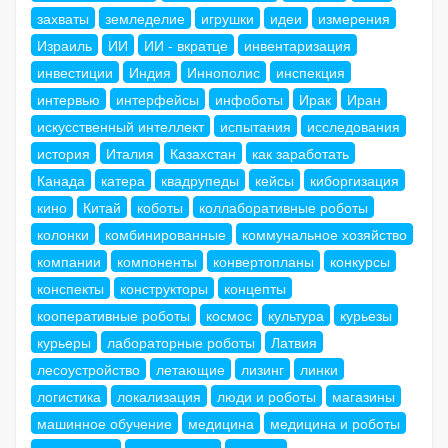
захваты
земледелие
игрушки
идеи
измерения
Израиль
ИИ
ИИ - вкратце
инвентаризация
инвестиции
Индия
Иннополис
инспекция
интервью
интерфейсы
инфоботы
Ирак
Иран
искусственный интеллект
испытания
исследования
история
Италия
Казахстан
как заработать
Канада
катера
квадрупеды
кейсы
киборгизация
кино
Китай
коботы
коллаборативные роботы
колонки
комбинированные
коммунальное хозяйство
компании
компоненты
конвертопланы
конкурсы
конспекты
конструкторы
концепты
кооперативные роботы
космос
культура
курьезы
курьеры
лабораторные роботы
Латвия
лесоустройство
летающие
лизинг
линки
логистика
локализация
люди и роботы
магазины
машинное обучение
медицина
медицина и роботы