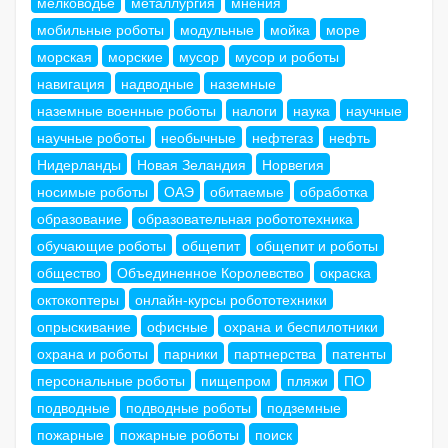
мелководье
металлургия
мнения
мобильные роботы
модульные
мойка
море
морская
морские
мусор
мусор и роботы
навигация
надводные
наземные
наземные военные роботы
налоги
наука
научные
научные роботы
необычные
нефтегаз
нефть
Нидерланды
Новая Зеландия
Норвегия
носимые роботы
ОАЭ
обитаемые
обработка
образование
образовательная робототехника
обучающие роботы
общепит
общепит и роботы
общество
Объединенное Королевство
окраска
октокоптеры
онлайн-курсы робототехники
опрыскивание
офисные
охрана и беспилотники
охрана и роботы
парники
партнерства
патенты
персональные роботы
пищепром
пляжи
ПО
подводные
подводные роботы
подземные
пожарные
пожарные роботы
поиск