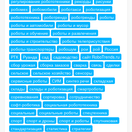
регулирование робототехники
рекорды
рисунки
робомех
робомобили
роботакси
роботизация
робототехника
роботрендз
роботренды
роботы
роботы и автомобили
роботы и мусор
роботы и обучение
роботы и развлечения
роботы и строительство
роботы телеприсутствия
роботы-транспортеры
робошум
рои
рой
Россия
РТК
Руанда
сад
садоводство
сайт RoboTrends.ru
сбор урожая
сборка заказов
сварка
связь
сделки
сельское
сельское хозяйство
сенсоры
сервисные роботы
СИМ
синтез речи
складская
склады
склады и роботизация
смартроботы
соревнования
сортировка
сотрудничество
софт-роботика
социальная робототехника
социальные
социальные роботы
спецтехника
спорт
спорт и дроны
спорт и роботы
спутниковая
стандартизация
статистика
стратегии