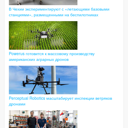
В Чехии экспериментируют с «летающими базовыми
станциями», размещенными на беспилотниках
Powerus готовится к массовому производству
американских аграрных дронов
Perceptual Robotics масштабирует инспекции ветряков
дронами