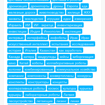
дронизация
дронопорты
дроны
Европа
еда
железные дороги
животноводство
жилище
ЖКХ
захваты
земледелие
игрушки
идеи
измерения
Израиль
ИИ
ИИ - вкратце
инвентаризация
инвестиции
Индия
Иннополис
инспекция
интервью
интерфейсы
инфоботы
Ирак
Иран
искусственный интеллект
испытания
исследования
история
Италия
Казахстан
как заработать
Канада
катера
квадрупеды
кейсы
киборгизация
кино
Китай
коботы
коллаборативные роботы
колонки
комбинированные
коммунальное хозяйство
компании
компоненты
конвертопланы
конкурсы
конспекты
конструкторы
концепты
кооперативные роботы
космос
культура
курьезы
курьеры
лабораторные роботы
Латвия
лесоустройство
летающие
лизинг
линки