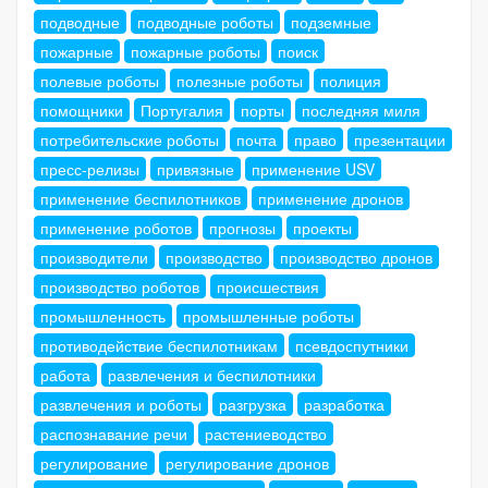
подводные
подводные роботы
подземные
пожарные
пожарные роботы
поиск
полевые роботы
полезные роботы
полиция
помощники
Португалия
порты
последняя миля
потребительские роботы
почта
право
презентации
пресс-релизы
привязные
применение USV
применение беспилотников
применение дронов
применение роботов
прогнозы
проекты
производители
производство
производство дронов
производство роботов
происшествия
промышленность
промышленные роботы
противодействие беспилотникам
псевдоспутники
работа
развлечения и беспилотники
развлечения и роботы
разгрузка
разработка
распознавание речи
растениеводство
регулирование
регулирование дронов