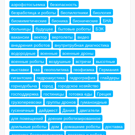
аэрофотосъемка
безопасность
безработица и роботы
беспилотники
биология
биомиметические
бионика
бионические
БНА
больницы
будущее
бытовые роботы
БЭК
вакансии
вектор
вертолеты
видео
внедрения роботов
внутритрубная диагностика
водородные
военные
военные дроны
военные роботы
воздушные
встречи
высотные
выставки
газ
геополитика
геофизика
Германия
гигантские
гидроакустика
гидрография
глайдеры
горнодобыча
город
городское хозяйство
господдержка
гостиницы
готовка еды
Греция
грузоперевозки
группы дронов
гуманоидные
гусеничные
дайджест
Дания
двигатели
для помещений
доение роботизированное
доильные роботы
дом
домашние роботы
доставка
доставка беспилотниками
доставка и роботы