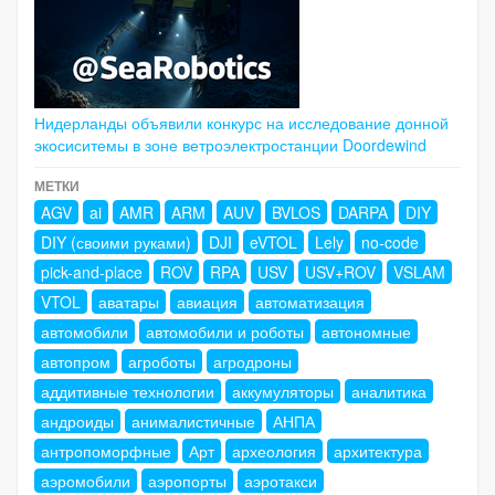
Нидерланды объявили конкурс на исследование донной
экосиситемы в зоне ветроэлектростанции Doordewind
МЕТКИ
AGV
ai
AMR
ARM
AUV
BVLOS
DARPA
DIY
DIY (своими руками)
DJI
eVTOL
Lely
no-code
pick-and-place
ROV
RPA
USV
USV+ROV
VSLAM
VTOL
аватары
авиация
автоматизация
автомобили
автомобили и роботы
автономные
автопром
агроботы
агродроны
аддитивные технологии
аккумуляторы
аналитика
андроиды
анималистичные
АНПА
антропоморфные
Арт
археология
архитектура
аэромобили
аэропорты
аэротакси