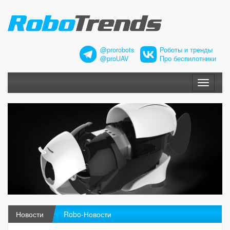
@prorobots
Роботы и тренды
@proUAV
Про беспилотники
Меню
Новости
Robo-Новости