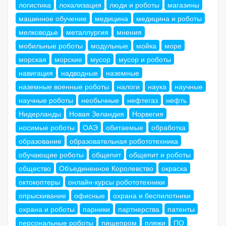
логистика
локализация
люди и роботы
магазины
машинное обучение
медицина
медицина и роботы
мелководье
металлургия
мнения
мобильные роботы
модульные
мойка
море
морская
морские
мусор
мусор и роботы
навигация
надводные
наземные
наземные военные роботы
налоги
наука
научные
научные роботы
необычные
нефтегаз
нефть
Нидерланды
Новая Зеландия
Норвегия
носимые роботы
ОАЭ
обитаемые
обработка
образование
образовательная робототехника
обучающие роботы
общепит
общепит и роботы
общество
Объединенное Королевство
окраска
октокоптеры
онлайн-курсы робототехники
опрыскивание
офисные
охрана и беспилотники
охрана и роботы
парники
партнерства
патенты
персональные роботы
пищепром
пляжи
ПО