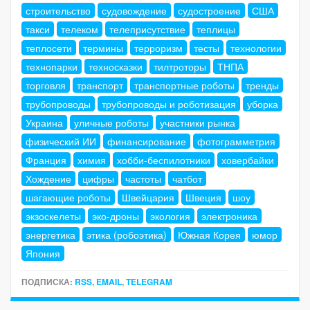
строительство
судовождение
судостроение
США
такси
телеком
телеприсутствие
теплицы
теплосети
термины
терроризм
тесты
технологии
технопарки
техносказки
тилтроторы
ТНПА
торговля
транспорт
транспортные роботы
тренды
трубопроводы
трубопроводы и роботизация
уборка
Украина
уличные роботы
участники рынка
физический ИИ
финансирование
фотограмметрия
Франция
химия
хобби-беспилотники
ховербайки
Хождение
цифры
частоты
чатбот
шагающие роботы
Швейцария
Швеция
шоу
экзоскелеты
эко-дроны
экология
электроника
энергетика
этика (робоэтика)
Южная Корея
юмор
Япония
ПОДПИСКА:
RSS
,
EMAIL
,
TELEGRAM