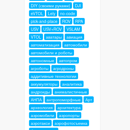
DIY (своими руками)
DJI
eVTOL
Lely
no-code
pick-and-place
ROV
RPA
USV
USV+ROV
VSLAM
VTOL
аватары
авиация
автоматизация
автомобили
автомобили и роботы
автономные
автопром
агроботы
агродроны
аддитивные технологии
аккумуляторы
аналитика
андроиды
анималистичные
АНПА
антропоморфные
Арт
археология
архитектура
аэромобили
аэропорты
аэротакси
аэрофотосъемка