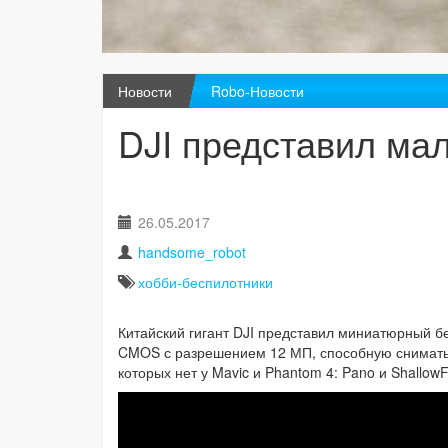
Новости
Robo-Новости
DJI представил ма
26.05.2017
handsome_robot
хобби-беспилотники
Китайский гигант DJI представил миниатюрный б
CMOS с разрешением 12 МП, способную снимать 
которых нет у Mavic и Phantom 4: Pano и Shallow