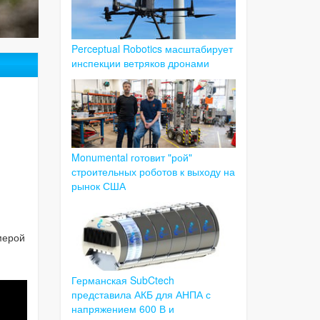
Perceptual Robotics масштабирует
инспекции ветряков дронами
Monumental готовит "рой"
строительных роботов к выходу на
рынок США
мерой
Германская SubCtech
представила АКБ для АНПА с
напряжением 600 В и