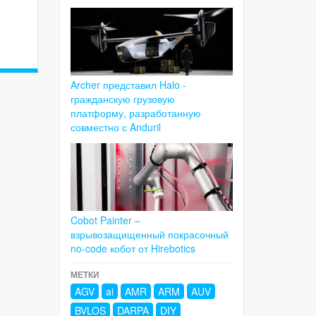
Archer представил Halo -
гражданскую грузовую
платформу, разработанную
совместно с Anduril
Cobot Painter –
взрывозащищенный покрасочный
no-code кобот от Hirebotics
МЕТКИ
AGV
ai
AMR
ARM
AUV
BVLOS
DARPA
DIY