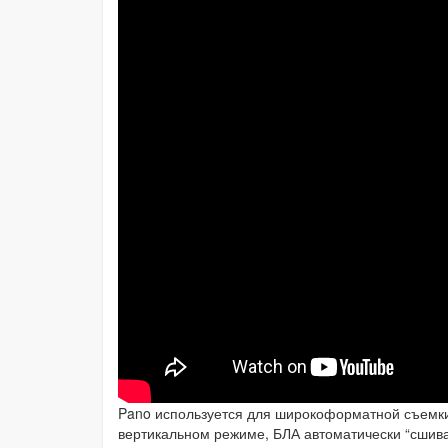
Pano используется для широкоформатной съемки
вертикальном режиме, БЛА автоматически “сшивае