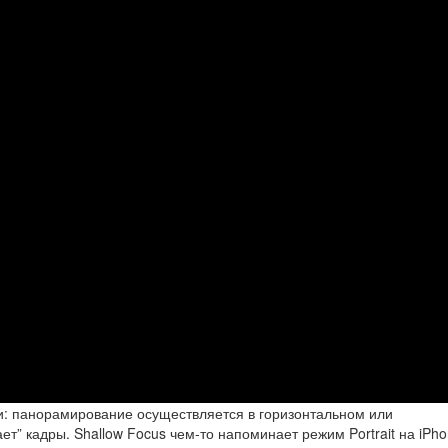
: панорамирование осуществляется в горизонтальном или
т” кадры. Shallow Focus чем-то напоминает режим Portrait на iPho