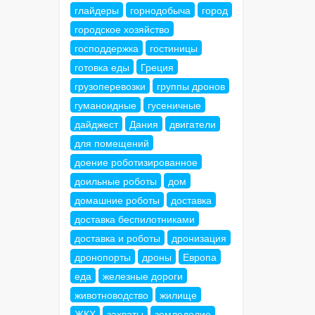
глайдеры
горнодобыча
город
городское хозяйство
господдержка
гостиницы
готовка еды
Греция
грузоперевозки
группы дронов
гуманоидные
гусеничные
дайджест
Дания
двигатели
для помещений
доение роботизированное
доильные роботы
дом
домашние роботы
доставка
доставка беспилотниками
доставка и роботы
дронизация
дронопорты
дроны
Европа
еда
железные дороги
животноводство
жилище
ЖКХ
захваты
земледелие