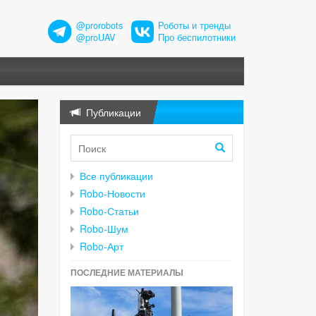
@prorobots
Роботы и тренды
@proUAV
Про беспилотники
Публикации
Все публикации
Robo-Новости
Robo-Статьи
Robo-Шум
Robo-Арт
ПОСЛЕДНИЕ МАТЕРИАЛЫ