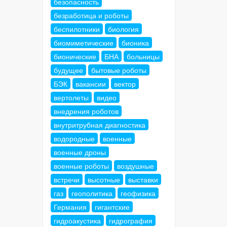
безопасность
безработица и роботы
беспилотники
биология
биомиметические
бионика
бионические
БНА
больницы
будущее
бытовые роботы
БЭК
вакансии
вектор
вертолеты
видео
внедрения роботов
внутритрубная диагностика
водородные
военные
военные дроны
военные роботы
воздушные
встречи
высотные
выставки
газ
геополитика
геофизика
Германия
гигантские
гидроакустика
гидрография