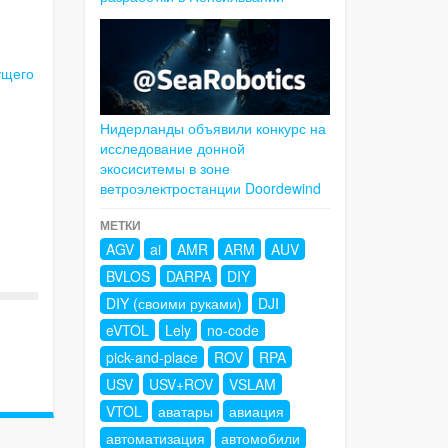
ущего
Нидерланды объявили конкурс на
исследование донной
экосиситемы в зоне
ветроэлектростанции Doordewind
МЕТКИ
AGV
ai
AMR
ARM
AUV
BVLOS
DARPA
DIY
DIY (своими руками)
DJI
eVTOL
Lely
no-code
pick-and-place
ROV
RPA
USV
USV+ROV
VSLAM
VTOL
аватары
авиация
автоматизация
автомобили