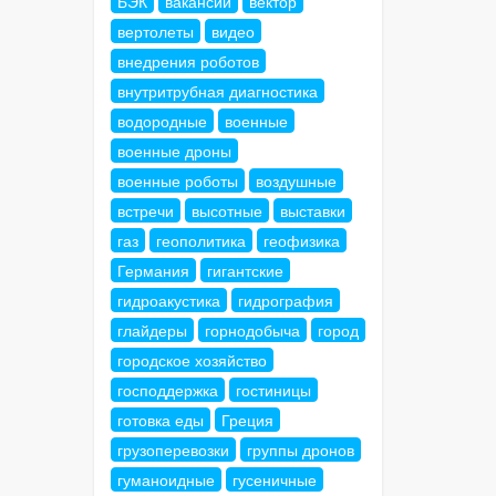
БЭК
вакансии
вектор
вертолеты
видео
внедрения роботов
внутритрубная диагностика
водородные
военные
военные дроны
военные роботы
воздушные
встречи
высотные
выставки
газ
геополитика
геофизика
Германия
гигантские
гидроакустика
гидрография
глайдеры
горнодобыча
город
городское хозяйство
господдержка
гостиницы
готовка еды
Греция
грузоперевозки
группы дронов
гуманоидные
гусеничные