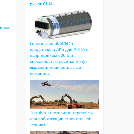
рынок США
енных
Германская SubCtech
представила АКБ для АНПА с
напряжением 600 В и
способностью десятки минут
выдавать мощность выше
номинала
TerraFirma готовит интерфейсы
для роботизации строительной
техники