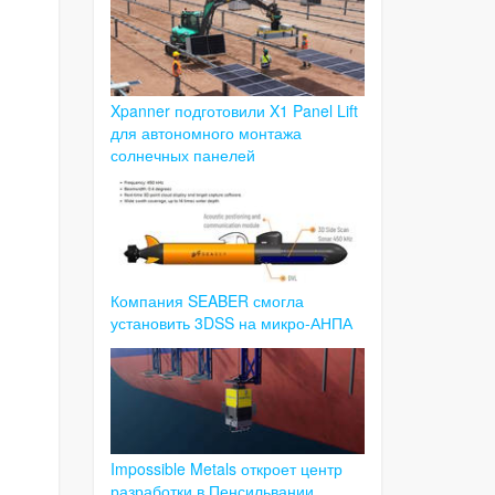
Xpanner подготовили X1 Panel Lift
для автономного монтажа
солнечных панелей
Компания SEABER смогла
установить 3DSS на микро-АНПА
Impossible Metals откроет центр
разработки в Пенсильвании