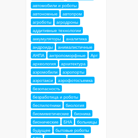
автомобили и роботы
автономные
автопром
агроботы
агродроны
аддитивные технологии
аккумуляторы
аналитика
андроиды
анималистичные
АНПА
антропоморфные
Арт
археология
архитектура
аэромобили
аэропорты
аэротакси
аэрофотосъемка
безопасность
безработица и роботы
беспилотники
биология
биомиметические
бионика
бионические
БНА
больницы
будущее
бытовые роботы