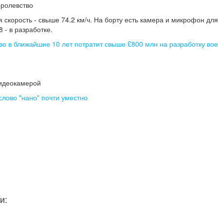
оролевство
 скорость - свыше 74.2 км/ч. На борту есть камера и микрофон для
 - в разработке.
о в ближайшие 10 лет потратит свыше £800 млн на разработку во
видеокамерой
слово "нано" почти уместно
и: