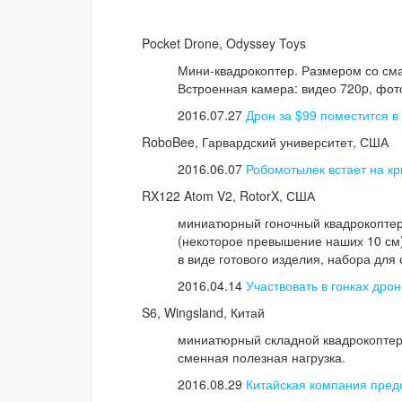
Pocket Drone, Odyssey Toys
Мини-квадрокоптер. Размером со сма
Встроенная камера: видео 720p, фото
2016.07.27
Дрон за $99 поместится в
RoboBee, Гарвардский университет, США
2016.06.07
Робомотылек встает на к
RX122 Atom V2, RotorX, США
миниатюрный гоночный квадрокоптер 
(некоторое превышение наших 10 см),
в виде готового изделия, набора для
2016.04.14
Участвовать в гонках дро
S6, Wingsland, Китай
миниатюрный складной квадрокоптер
сменная полезная нагрузка.
2016.08.29
Китайская компания пред