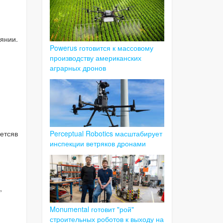
янии.
Powerus готовится к массовому
производству американских
аграрных дронов
Perceptual Robotics масштабирует
аетсяв
инспекции ветряков дронами
,
Monumental готовит "рой"
строительных роботов к выходу на