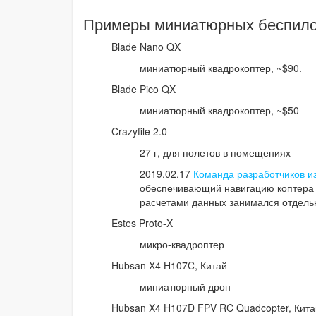
Примеры миниатюрных беспило
Blade Nano QX
миниатюрный квадрокоптер, ~$90.
Blade Pico QX
миниатюрный квадрокоптер, ~$50
Crazyfile 2.0
27 г, для полетов в помещениях
2019.02.17
Команда разработчиков и
обеспечивающий навигацию коптера Cr
расчетами данных занимался отдельн
Estes Proto-X
микро-квадроптер
Hubsan X4 H107C, Китай
миниатюрный дрон
Hubsan X4 H107D FPV RC Quadcopter, Кита