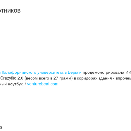
тников
з Калифорнийского университета в Беркли
продемонстрировала ИИ
azyflie 2.0 (весом всего в 27 грамм) в коридорах здания - впроче
ый ноутбук. /
venturebeat.com
й