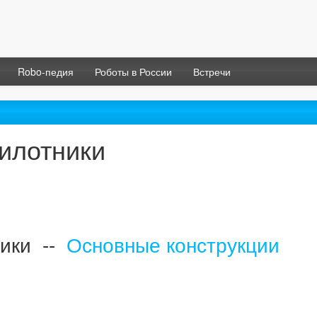
Robo-педия
Роботы в России
Встречи
илотники
ики --
Основные конструкции