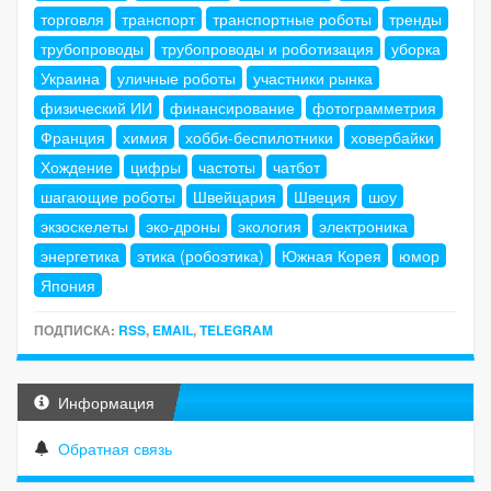
торговля
транспорт
транспортные роботы
тренды
трубопроводы
трубопроводы и роботизация
уборка
Украина
уличные роботы
участники рынка
физический ИИ
финансирование
фотограмметрия
Франция
химия
хобби-беспилотники
ховербайки
Хождение
цифры
частоты
чатбот
шагающие роботы
Швейцария
Швеция
шоу
экзоскелеты
эко-дроны
экология
электроника
энергетика
этика (робоэтика)
Южная Корея
юмор
Япония
ПОДПИСКА:
RSS
,
EMAIL
,
TELEGRAM
Информация
Обратная связь