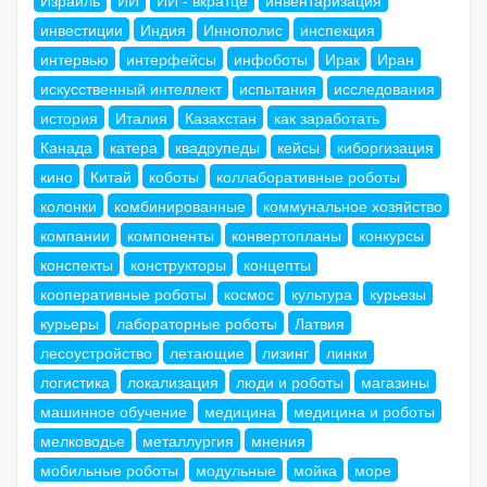
инвестиции
Индия
Иннополис
инспекция
интервью
интерфейсы
инфоботы
Ирак
Иран
искусственный интеллект
испытания
исследования
история
Италия
Казахстан
как заработать
Канада
катера
квадрупеды
кейсы
киборгизация
кино
Китай
коботы
коллаборативные роботы
колонки
комбинированные
коммунальное хозяйство
компании
компоненты
конвертопланы
конкурсы
конспекты
конструкторы
концепты
кооперативные роботы
космос
культура
курьезы
курьеры
лабораторные роботы
Латвия
лесоустройство
летающие
лизинг
линки
логистика
локализация
люди и роботы
магазины
машинное обучение
медицина
медицина и роботы
мелководье
металлургия
мнения
мобильные роботы
модульные
мойка
море