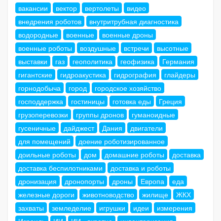
вакансии
вектор
вертолеты
видео
внедрения роботов
внутритрубная диагностика
водородные
военные
военные дроны
военные роботы
воздушные
встречи
высотные
выставки
газ
геополитика
геофизика
Германия
гигантские
гидроакустика
гидрография
глайдеры
горнодобыча
город
городское хозяйство
господдержка
гостиницы
готовка еды
Греция
грузоперевозки
группы дронов
гуманоидные
гусеничные
дайджест
Дания
двигатели
для помещений
доение роботизированное
доильные роботы
дом
домашние роботы
доставка
доставка беспилотниками
доставка и роботы
дронизация
дронопорты
дроны
Европа
еда
железные дороги
животноводство
жилище
ЖКХ
захваты
земледелие
игрушки
идеи
измерения
Израиль
ИИ
ИИ - вкратце
инвентаризация