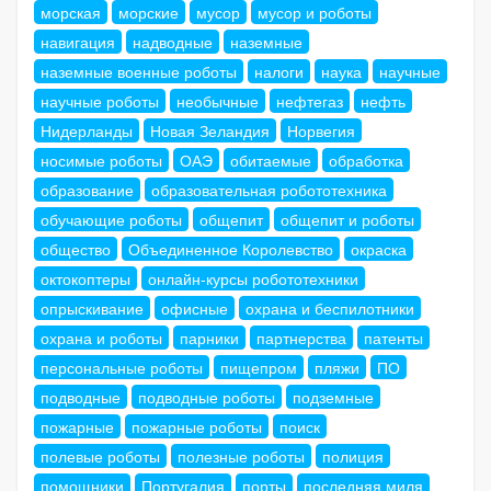
морская
морские
мусор
мусор и роботы
навигация
надводные
наземные
наземные военные роботы
налоги
наука
научные
научные роботы
необычные
нефтегаз
нефть
Нидерланды
Новая Зеландия
Норвегия
носимые роботы
ОАЭ
обитаемые
обработка
образование
образовательная робототехника
обучающие роботы
общепит
общепит и роботы
общество
Объединенное Королевство
окраска
октокоптеры
онлайн-курсы робототехники
опрыскивание
офисные
охрана и беспилотники
охрана и роботы
парники
партнерства
патенты
персональные роботы
пищепром
пляжи
ПО
подводные
подводные роботы
подземные
пожарные
пожарные роботы
поиск
полевые роботы
полезные роботы
полиция
помощники
Португалия
порты
последняя миля