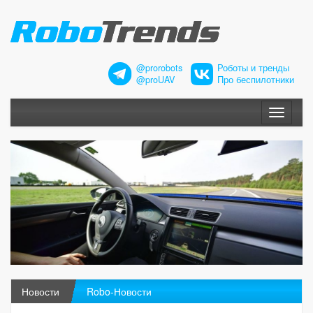
@prorobots
Роботы и тренды
@proUAV
Про беспилотники
Меню
Новости
Robo-Новости