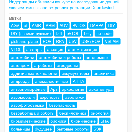
Нидерланды объявили конкурс на исследование донной
экосиситемы в зоне ветроэлектростанции Doordewind
МЕТКИ
AGV
ai
AMR
ARM
AUV
BVLOS
DARPA
DIY
DIY (своими руками)
DJI
eVTOL
Lely
no-code
pick-and-place
ROV
RPA
USV
USV+ROV
VSLAM
VTOL
аватары
авиация
автоматизация
автомобили
автомобили и роботы
автономные
автопром
агроботы
агродроны
аддитивные технологии
аккумуляторы
аналитика
андроиды
анималистичные
АНПА
антропоморфные
Арт
археология
архитектура
аэромобили
аэропорты
аэротакси
аэрофотосъемка
безопасность
безработица и роботы
беспилотники
биология
биомиметические
бионика
бионические
БНА
больницы
будущее
бытовые роботы
БЭК