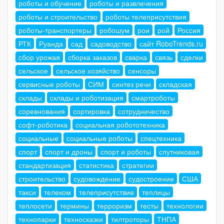
роботы и обучение
роботы и развлечения
роботы и строительство
роботы телеприсутствия
роботы-транспортеры
робошум
рои
рой
Россия
РТК
Руанда
сад
садоводство
сайт RoboTrends.ru
сбор урожая
сборка заказов
сварка
связь
сделки
сельское
сельское хозяйство
сенсоры
сервисные роботы
СИМ
синтез речи
складская
склады
склады и роботизация
смартроботы
соревнования
сортировка
сотрудничество
софт-роботика
социальная робототехника
социальные
социальные роботы
спецтехника
спорт
спорт и дроны
спорт и роботы
спутниковая
стандартизация
статистика
стратегии
строительство
судовождение
судостроение
США
такси
телеком
телеприсутствие
теплицы
теплосети
термины
терроризм
тесты
технологии
технопарки
техносказки
тилтроторы
ТНПА