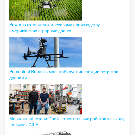
Powerus готовится к массовому производству
американских аграрных дронов
Perceptual Robotics масштабирует инспекции ветряков
дронами
Monumental готовит "рой" строительных роботов к выходу
на рынок США