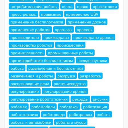
потребительские роботы
почта
право
презентации
пресс-релизы
привязные
применение USV
применение беспилотников
применение дронов
применение роботов
прогнозы
проекты
производители
производство
производство дронов
производство роботов
происшествия
промышленность
промышленные роботы
противодействие беспилотникам
псевдоспутники
работа
развлечения и беспилотники
развлечения и роботы
разгрузка
разработка
распознавание речи
растениеводство
регулирование
регулирование дронов
регулирование робототехники
рекорды
рисунки
робомех
робомобили
роботакси
роботизация
робототехника
роботрендз
роботренды
роботы
роботы и автомобили
роботы и мусор