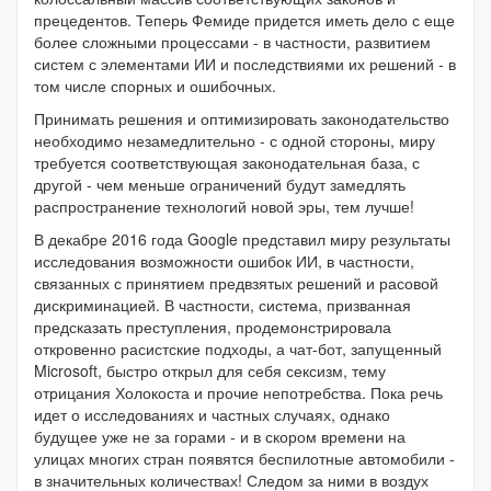
прецедентов. Теперь Фемиде придется иметь дело с еще
более сложными процессами - в частности, развитием
систем с элементами ИИ и последствиями их решений - в
том числе спорных и ошибочных.
Принимать решения и оптимизировать законодательство
необходимо незамедлительно - с одной стороны, миру
требуется соответствующая законодательная база, с
другой - чем меньше ограничений будут замедлять
распространение технологий новой эры, тем лучше!
В декабре 2016 года Google представил миру результаты
исследования возможности ошибок ИИ, в частности,
связанных с принятием предвзятых решений и расовой
дискриминацией. В частности, система, призванная
предсказать преступления, продемонстрировала
откровенно расистские подходы, а чат-бот, запущенный
Microsoft, быстро открыл для себя сексизм, тему
отрицания Холокоста и прочие непотребства. Пока речь
идет о исследованиях и частных случаях, однако
будущее уже не за горами - и в скором времени на
улицах многих стран появятся беспилотные автомобили -
в значительных количествах! Следом за ними в воздух