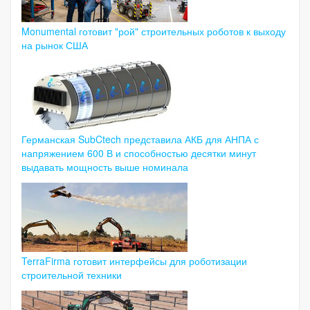
Monumental готовит "рой" строительных роботов к выходу
на рынок США
Германская SubCtech представила АКБ для АНПА с
напряжением 600 В и способностью десятки минут
выдавать мощность выше номинала
TerraFirma готовит интерфейсы для роботизации
строительной техники