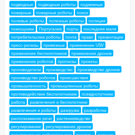
подводные
подводные роботы
подземные
пожарные
пожарные роботы
поиск
полевые роботы
полезные роботы
полиция
помощники
Португалия
порты
последняя миля
потребительские роботы
почта
право
презентации
пресс-релизы
привязные
применение USV
применение беспилотников
применение дронов
применение роботов
прогнозы
проекты
производители
производство
производство дронов
производство роботов
происшествия
промышленность
промышленные роботы
противодействие беспилотникам
псевдоспутники
работа
развлечения и беспилотники
развлечения и роботы
разгрузка
разработка
распознавание речи
растениеводство
регулирование
регулирование дронов
регулирование робототехники
рекорды
рисунки