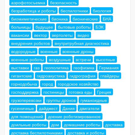
аэрофотосъемка
безопасность
безработица и роботы
беспилотники
биология
биомиметические
бионика
бионические
БНА
больницы
будущее
бытовые роботы
БЭК
вакансии
вектор
вертолеты
видео
внедрения роботов
внутритрубная диагностика
водородные
военные
военные дроны
военные роботы
воздушные
встречи
высотные
выставки
газ
геополитика
геофизика
Германия
гигантские
гидроакустика
гидрография
глайдеры
горнодобыча
город
городское хозяйство
господдержка
гостиницы
готовка еды
Греция
грузоперевозки
группы дронов
гуманоидные
гусеничные
дайджест
Дания
двигатели
для помещений
доение роботизированное
доильные роботы
дом
домашние роботы
доставка
доставка беспилотниками
доставка и роботы