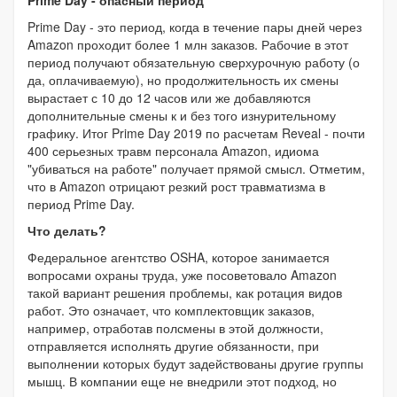
Prime Day - опасный период
Prime Day - это период, когда в течение пары дней через
Amazon проходит более 1 млн заказов. Рабочие в этот
период получают обязательную сверхурочную работу (о
да, оплачиваемую), но продолжительность их смены
вырастает с 10 до 12 часов или же добавляются
дополнительные смены к и без того изнурительному
графику. Итог Prime Day 2019 по расчетам Reveal - почти
400 серьезных травм персонала Amazon, идиома
"убиваться на работе" получает прямой смысл. Отметим,
что в Amazon отрицают резкий рост травматизма в
период Prime Day.
Что делать?
Федеральное агентство OSHA, которое занимается
вопросами охраны труда, уже посоветовало Amazon
такой вариант решения проблемы, как ротация видов
работ. Это означает, что комплектовщик заказов,
например, отработав полсмены в этой должности,
отправляется исполнять другие обязанности, при
выполнении которых будут задействованы другие группы
мышц. В компании еще не внедрили этот подход, но