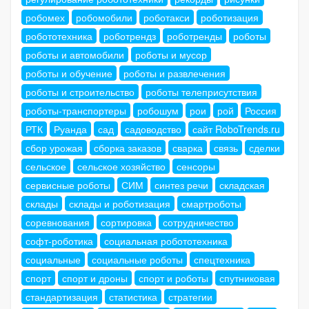
робомех
робомобили
роботакси
роботизация
робототехника
роботрендз
роботренды
роботы
роботы и автомобили
роботы и мусор
роботы и обучение
роботы и развлечения
роботы и строительство
роботы телеприсутствия
роботы-транспортеры
робошум
рои
рой
Россия
РТК
Руанда
сад
садоводство
сайт RoboTrends.ru
сбор урожая
сборка заказов
сварка
связь
сделки
сельское
сельское хозяйство
сенсоры
сервисные роботы
СИМ
синтез речи
складская
склады
склады и роботизация
смартроботы
соревнования
сортировка
сотрудничество
софт-роботика
социальная робототехника
социальные
социальные роботы
спецтехника
спорт
спорт и дроны
спорт и роботы
спутниковая
стандартизация
статистика
стратегии