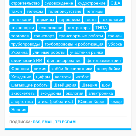
строительство
судовождение
судостроение
США
такси
телеком
телеприсутствие
теплицы
теплосети
термины
терроризм
тесты
технологии
технопарки
техносказки
тилтроторы
ТНПА
торговля
транспорт
транспортные роботы
тренды
трубопроводы
трубопроводы и роботизация
уборка
Украина
уличные роботы
участники рынка
физический ИИ
финансирование
фотограмметрия
Франция
химия
хобби-беспилотники
ховербайки
Хождение
цифры
частоты
чатбот
шагающие роботы
Швейцария
Швеция
шоу
экзоскелеты
эко-дроны
экология
электроника
энергетика
этика (робоэтика)
Южная Корея
юмор
Япония
ПОДПИСКА:
RSS
,
EMAIL
,
TELEGRAM