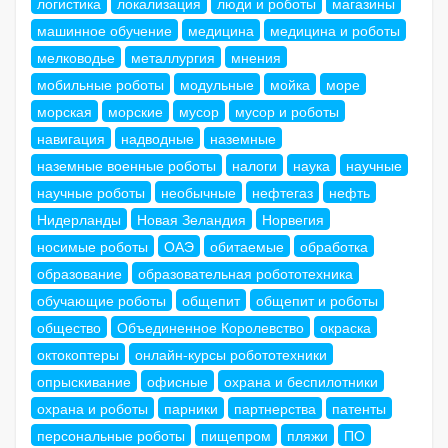
логистика
локализация
люди и роботы
магазины
машинное обучение
медицина
медицина и роботы
мелководье
металлургия
мнения
мобильные роботы
модульные
мойка
море
морская
морские
мусор
мусор и роботы
навигация
надводные
наземные
наземные военные роботы
налоги
наука
научные
научные роботы
необычные
нефтегаз
нефть
Нидерланды
Новая Зеландия
Норвегия
носимые роботы
ОАЭ
обитаемые
обработка
образование
образовательная робототехника
обучающие роботы
общепит
общепит и роботы
общество
Объединенное Королевство
окраска
октокоптеры
онлайн-курсы робототехники
опрыскивание
офисные
охрана и беспилотники
охрана и роботы
парники
партнерства
патенты
персональные роботы
пищепром
пляжи
ПО