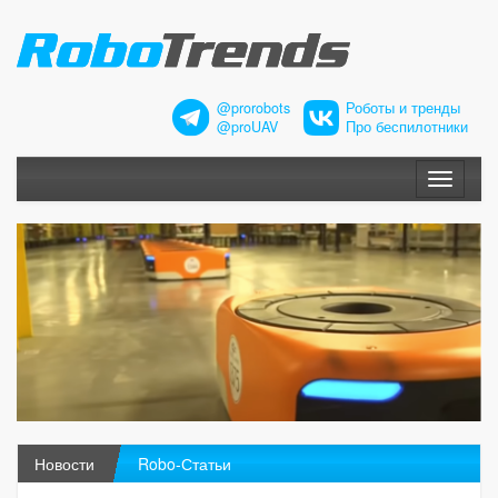
@prorobots
Роботы и тренды
@proUAV
Про беспилотники
Меню
Новости
Robo-Статьи