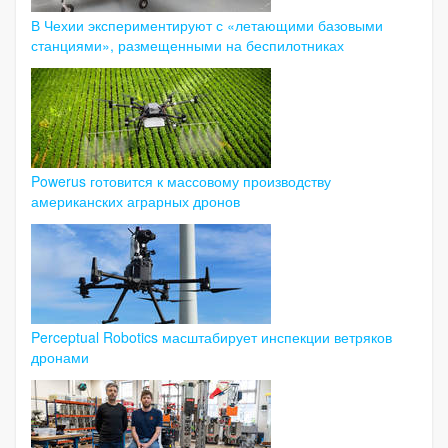
В Чехии экспериментируют с «летающими базовыми
станциями», размещенными на беспилотниках
Powerus готовится к массовому производству
американских аграрных дронов
Perceptual Robotics масштабирует инспекции ветряков
дронами