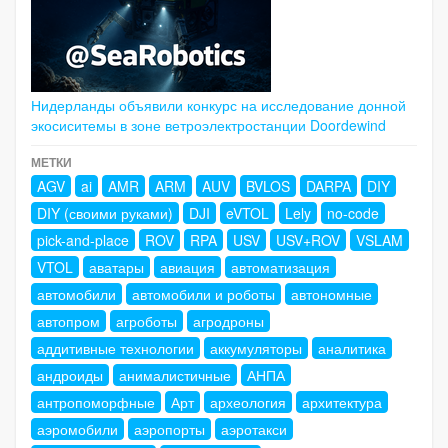
Нидерланды объявили конкурс на исследование донной
экосиситемы в зоне ветроэлектростанции Doordewind
МЕТКИ
AGV
ai
AMR
ARM
AUV
BVLOS
DARPA
DIY
DIY (своими руками)
DJI
eVTOL
Lely
no-code
pick-and-place
ROV
RPA
USV
USV+ROV
VSLAM
VTOL
аватары
авиация
автоматизация
автомобили
автомобили и роботы
автономные
автопром
агроботы
агродроны
аддитивные технологии
аккумуляторы
аналитика
андроиды
анималистичные
АНПА
антропоморфные
Арт
археология
архитектура
аэромобили
аэропорты
аэротакси