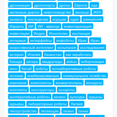
дронизация
дронопорты
дроны
Европа
еда
железные дороги
животноводство
жилище
ЖКХ
захваты
земледелие
игрушки
идеи
измерения
Израиль
ИИ
ИИ - вкратце
инвентаризация
инвестиции
Индия
Иннополис
инспекция
интервью
интерфейсы
инфоботы
Ирак
Иран
искусственный интеллект
испытания
исследования
история
Италия
Казахстан
как заработать
Канада
катера
квадрупеды
кейсы
киборгизация
кино
Китай
коботы
коллаборативные роботы
колонки
комбинированные
коммунальное хозяйство
компании
компоненты
конвертопланы
конкурсы
конспекты
конструкторы
концепты
кооперативные роботы
космос
культура
курьезы
курьеры
лабораторные роботы
Латвия
лесоустройство
летающие
лизинг
линки