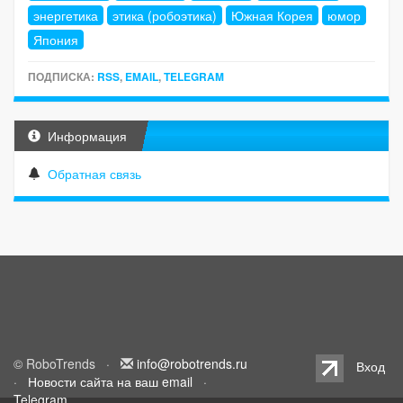
энергетика
этика (робоэтика)
Южная Корея
юмор
Япония
ПОДПИСКА:
RSS
,
EMAIL
,
TELEGRAM
Информация
Обратная связь
© RoboTrends ·
info@robotrends.ru
Вход
·
Новости сайта на ваш email
·
Telegram