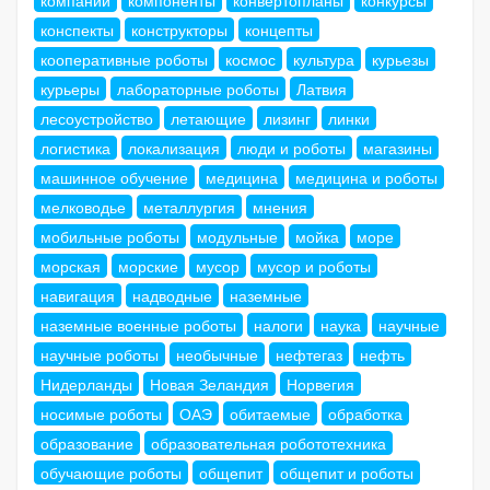
конспекты
конструкторы
концепты
кооперативные роботы
космос
культура
курьезы
курьеры
лабораторные роботы
Латвия
лесоустройство
летающие
лизинг
линки
логистика
локализация
люди и роботы
магазины
машинное обучение
медицина
медицина и роботы
мелководье
металлургия
мнения
мобильные роботы
модульные
мойка
море
морская
морские
мусор
мусор и роботы
навигация
надводные
наземные
наземные военные роботы
налоги
наука
научные
научные роботы
необычные
нефтегаз
нефть
Нидерланды
Новая Зеландия
Норвегия
носимые роботы
ОАЭ
обитаемые
обработка
образование
образовательная робототехника
обучающие роботы
общепит
общепит и роботы