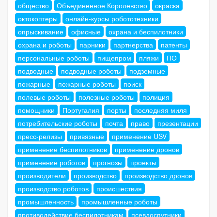
общество
Объединенное Королевство
окраска
октокоптеры
онлайн-курсы робототехники
опрыскивание
офисные
охрана и беспилотники
охрана и роботы
парники
партнерства
патенты
персональные роботы
пищепром
пляжи
ПО
подводные
подводные роботы
подземные
пожарные
пожарные роботы
поиск
полевые роботы
полезные роботы
полиция
помощники
Португалия
порты
последняя миля
потребительские роботы
почта
право
презентации
пресс-релизы
привязные
применение USV
применение беспилотников
применение дронов
применение роботов
прогнозы
проекты
производители
производство
производство дронов
производство роботов
происшествия
промышленность
промышленные роботы
противодействие беспилотникам
псевдоспутники