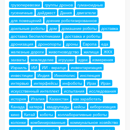
грузоперевозки
группы дронов
гуманоидные
гусеничные
дайджест
Дания
двигатели
для помещений
доение роботизированное
доильные роботы
дом
домашние роботы
доставка
доставка беспилотниками
доставка и роботы
дронизация
дронопорты
дроны
Европа
еда
железные дороги
животноводство
жилище
ЖКХ
захваты
земледелие
игрушки
идеи
измерения
Израиль
ИИ
ИИ - вкратце
инвентаризация
инвестиции
Индия
Иннополис
инспекция
интервью
интерфейсы
инфоботы
Ирак
Иран
искусственный интеллект
испытания
исследования
история
Италия
Казахстан
как заработать
Канада
катера
квадрупеды
кейсы
киборгизация
кино
Китай
коботы
коллаборативные роботы
колонки
комбинированные
коммунальное хозяйство
компании
компоненты
конвертопланы
конкурсы