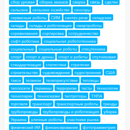
сбор урожая
сборка заказов
сварка
связь
сделки
сельское
сельское хозяйство
сенсоры
сервисные роботы
СИМ
синтез речи
складская
склады
склады и роботизация
смартроботы
соревнования
сортировка
сотрудничество
софт-роботика
социальная робототехника
социальные
социальные роботы
спецтехника
спорт
спорт и дроны
спорт и роботы
спутниковая
стандартизация
статистика
стратегии
строительство
судовождение
судостроение
США
такси
телеком
телеприсутствие
теплицы
теплосети
термины
терроризм
тесты
технологии
технопарки
техносказки
тилтроторы
ТНПА
торговля
транспорт
транспортные роботы
тренды
трубопроводы
трубопроводы и роботизация
уборка
Украина
уличные роботы
участники рынка
физический ИИ
финансирование
фотограмметрия