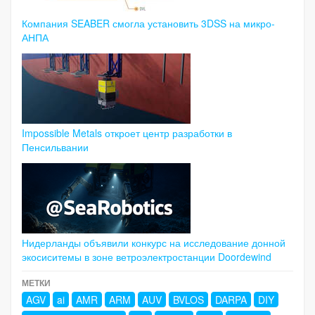
Компания SEABER смогла установить 3DSS на микро-
АНПА
Impossible Metals откроет центр разработки в
Пенсильвании
Нидерланды объявили конкурс на исследование донной
экосиситемы в зоне ветроэлектростанции Doordewind
МЕТКИ
AGV
ai
AMR
ARM
AUV
BVLOS
DARPA
DIY