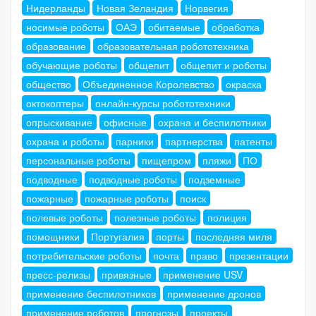
Нидерланды
Новая Зеландия
Норвегия
носимые роботы
ОАЭ
обитаемые
обработка
образование
образовательная робототехника
обучающие роботы
общепит
общепит и роботы
общество
Объединенное Королевство
окраска
октокоптеры
онлайн-курсы робототехники
опрыскивание
офисные
охрана и беспилотники
охрана и роботы
парники
партнерства
патенты
персональные роботы
пищепром
пляжи
ПО
подводные
подводные роботы
подземные
пожарные
пожарные роботы
поиск
полевые роботы
полезные роботы
полиция
помощники
Португалия
порты
последняя миля
потребительские роботы
почта
право
презентации
пресс-релизы
привязные
применение USV
применение беспилотников
применение дронов
применение роботов
прогнозы
проекты