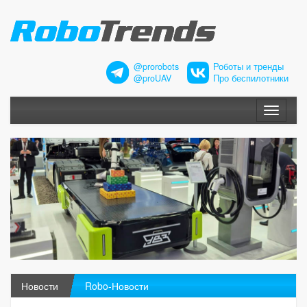
@prorobots
Роботы и тренды
@proUAV
Про беспилотники
Меню
Новости
Robo-Новости