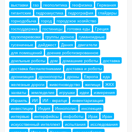
выставки
газ
геополитика
геофизика
Германия
гигантские
гидроакустика
гидрография
глайдеры
горнодобыча
город
городское хозяйство
господдержка
гостиницы
готовка еды
Греция
грузоперевозки
группы дронов
гуманоидные
гусеничные
дайджест
Дания
двигатели
для помещений
доение роботизированное
доильные роботы
дом
домашние роботы
доставка
доставка беспилотниками
доставка и роботы
дронизация
дронопорты
дроны
Европа
еда
железные дороги
животноводство
жилище
ЖКХ
захваты
земледелие
игрушки
идеи
измерения
Израиль
ИИ
ИИ - вкратце
инвентаризация
инвестиции
Индия
Иннополис
инспекция
интервью
интерфейсы
инфоботы
Ирак
Иран
искусственный интеллект
испытания
исследования
история
Италия
Казахстан
как заработать