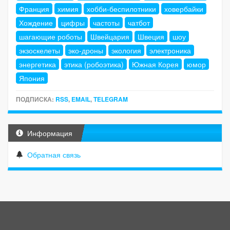
Франция
химия
хобби-беспилотники
ховербайки
Хождение
цифры
частоты
чатбот
шагающие роботы
Швейцария
Швеция
шоу
экзоскелеты
эко-дроны
экология
электроника
энергетика
этика (робоэтика)
Южная Корея
юмор
Япония
ПОДПИСКА:
RSS
,
EMAIL
,
TELEGRAM
Информация
Обратная связь