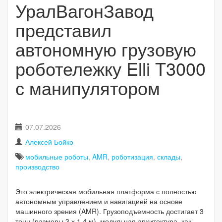
УралВагонЗавод
представил
автономную грузовую
роботележку Elli T3000
с манипулятором
07.07.2026
Алексей Бойко
мобильные роботы
,
AMR
,
роботизация
,
склады
,
производство
Это электрическая мобильная платформа с полностью
автономным управлением и навигацией на основе
машинного зрения (AMR). Грузоподъемность достигает 3
тонн (размеры 3 х 1.4 м), модульная архитектура, как