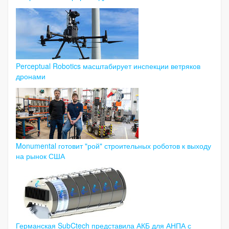
Perceptual Robotics масштабирует инспекции ветряков
дронами
Monumental готовит "рой" строительных роботов к выходу
на рынок США
Германская SubCtech представила АКБ для АНПА с