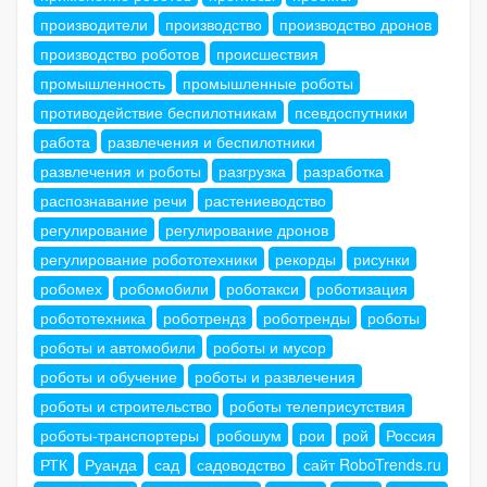
производители
производство
производство дронов
производство роботов
происшествия
промышленность
промышленные роботы
противодействие беспилотникам
псевдоспутники
работа
развлечения и беспилотники
развлечения и роботы
разгрузка
разработка
распознавание речи
растениеводство
регулирование
регулирование дронов
регулирование робототехники
рекорды
рисунки
робомех
робомобили
роботакси
роботизация
робототехника
роботрендз
роботренды
роботы
роботы и автомобили
роботы и мусор
роботы и обучение
роботы и развлечения
роботы и строительство
роботы телеприсутствия
роботы-транспортеры
робошум
рои
рой
Россия
РТК
Руанда
сад
садоводство
сайт RoboTrends.ru