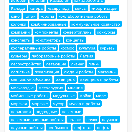
Канада
катера
квадрупеды
кейсы
киборгизация
кино
Китай
коботы
коллаборативные роботы
колонки
комбинированные
коммунальное хозяйство
компании
компоненты
конвертопланы
конкурсы
конспекты
конструкторы
концепты
кооперативные роботы
космос
культура
курьезы
курьеры
лабораторные роботы
Латвия
лесоустройство
летающие
лизинг
линки
логистика
локализация
люди и роботы
магазины
машинное обучение
медицина
медицина и роботы
мелководье
металлургия
мнения
мобильные роботы
модульные
мойка
море
морская
морские
мусор
мусор и роботы
навигация
надводные
наземные
наземные военные роботы
налоги
наука
научные
научные роботы
необычные
нефтегаз
нефть