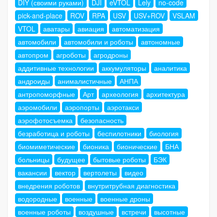
DIY (своими руками)
DJI
eVTOL
Lely
no-code
pick-and-place
ROV
RPA
USV
USV+ROV
VSLAM
VTOL
аватары
авиация
автоматизация
автомобили
автомобили и роботы
автономные
автопром
агроботы
агродроны
аддитивные технологии
аккумуляторы
аналитика
андроиды
анималистичные
АНПА
антропоморфные
Арт
археология
архитектура
аэромобили
аэропорты
аэротакси
аэрофотосъемка
безопасность
безработица и роботы
беспилотники
биология
биомиметические
бионика
бионические
БНА
больницы
будущее
бытовые роботы
БЭК
вакансии
вектор
вертолеты
видео
внедрения роботов
внутритрубная диагностика
водородные
военные
военные дроны
военные роботы
воздушные
встречи
высотные